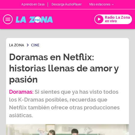
Aprendo en Casa
Descarga AudioPlayer
Más estaciones
Radio La Zona
en vivo
LA ZONA
CINE
Doramas en Netflix:
historias llenas de amor y
pasión
Doramas:
Si sientes que ya has visto todos
los K-Dramas posibles, recuerdas que
Netflix también ofrece otras producciones
asiáticas.