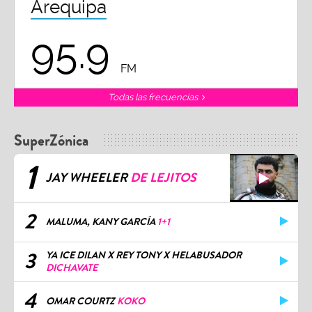
Arequipa
95.9
FM
Todas las frecuencias
SuperZónica
1
JAY WHEELER
DE LEJITOS
2
MALUMA, KANY GARCÍA
1+1
3
YA ICE DILAN X REY TONY X HELABUSADOR
DICHAVATE
4
OMAR COURTZ
KOKO