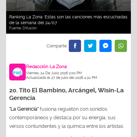
Ranking La Zona: Estas son las canciones más escuchadas
de la semana del 24/07
Fuente:
Difusión
Redacción La Zona
Viernes, 24 De Julio 2026 2:00 PM
Actualizado el 27 de julio del 2026 4:24 PM
20.
Tito El Bambino, Arcángel, Wisin-La
Gerencia
"La Gerencia"
fusiona reguetón con sonidos
contemporáneos y destaca por su energía, sus
versos contundentes y la química entre los artistas.