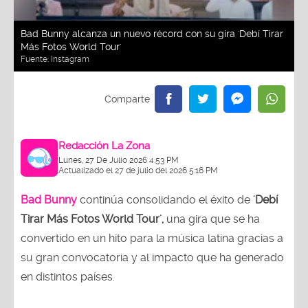
Bad Bunny alcanza un nuevo récord con su gira 'Debí Tirar
Más Fotos World Tour'
Fuente:
Instagram
Redacción La Zona
Lunes, 27 De Julio 2026 4:53 PM
Actualizado el 27 de julio del 2026 5:16 PM
Bad Bunny
continúa consolidando el éxito de
'Debí
Tirar Más Fotos World Tour',
una gira que se ha
convertido en un hito para la música latina gracias a
su gran convocatoria y al impacto que ha generado
en distintos países.