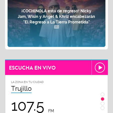
¡COCHINOLA está de regreso! Nicky
Jam, Wisin y Angel & Khriz encabezarán
"El Regreso a La Tierra Prometida"
ESCUCHA EN VIVO
LA ZONA EN TU CIUDAD
LA ZON
Chiclayo
Piu
102.3
9
FM