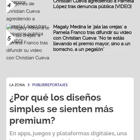
Christian Cueva agrediendo a Pamela
4
López tras denuncia pública [VIDEO]
Magaly Medina le 'jala las orejas' a
Pamela Franco tras difundir su video
5
con Christian Cueva: "No te estás
llevando el premio mayor, sino a un
borracho, a un pegalón"
LA ZONA
PUBLIRREPORTAJES
¿Por qué los diseños
simples se sienten más
premium?
En apps, juegos y plataformas digitales, una
interfaz limpia puede hacer toda la