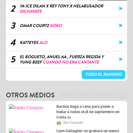
2
YA ICE DILAN X REY TONY X HELABUSADOR
DICHAVATE
3
OMAR COURTZ
KOKO
4
KATTEYES
ALO
5
EL BOGUETO, ANUEL AA , FUERZA REGIDA Y
YUNG BEEF
CUANDO NO ERA CANTANTE
TODO EL RANKING
OTROS MEDIOS
Bacilos llega a Lima para poner a
bailar a todos el18 de septiembre en
Costa 21
Vía Corazón
Liam Gallagher no grabará un nuevo