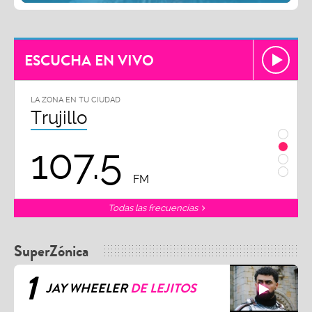
ESCUCHA EN VIVO
LA ZONA EN TU CIUDAD
LA ZON
Trujillo
Chi
107.5
1
FM
Todas las frecuencias
SuperZónica
1
JAY WHEELER
DE LEJITOS