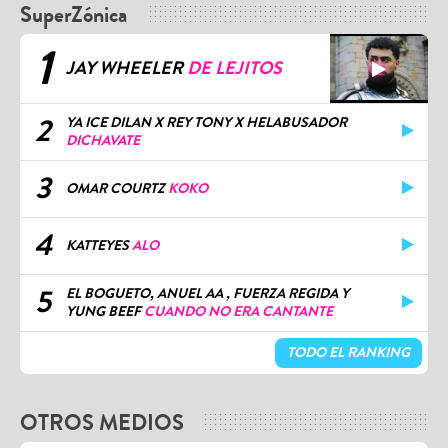
SuperZónica
1
JAY WHEELER
DE LEJITOS
2
YA ICE DILAN X REY TONY X HELABUSADOR
DICHAVATE
3
OMAR COURTZ
KOKO
4
KATTEYES
ALO
5
EL BOGUETO, ANUEL AA , FUERZA REGIDA Y
YUNG BEEF
CUANDO NO ERA CANTANTE
TODO EL RANKING
OTROS MEDIOS