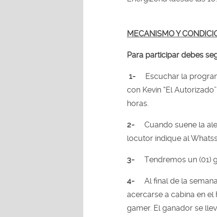
MECANISMO Y CONDICI
Para participar debes seg
1-
Escuchar la progr
con Kevin “El Autorizado”
horas.
2-
Cuando suene la ale
locutor indique al Whats
3-
Tendremos un (01) g
4-
Al final de la seman
acercarse a cabina en el h
gamer. El ganador se lle