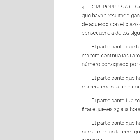
4.
GRUPORPP S.A.C. hac
que hayan resultado gan
de acuerdo con el plazo 
consecuencia de los sigu
·
El participante que 
manera continua las llam
número consignado por 
·
El participante que 
manera errónea un número
·
El participante fue s
final el jueves 29 a la hora
·
El participante que 
número de un tercero que