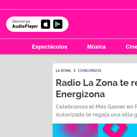
Descarga
AudioPlayer
Espectáculos
Música
Cin
LA ZONA
CONCURSOS
Radio La Zona te r
Energizona
Celebramos el Mes Gamer en Ra
Autorizado te regala una silla