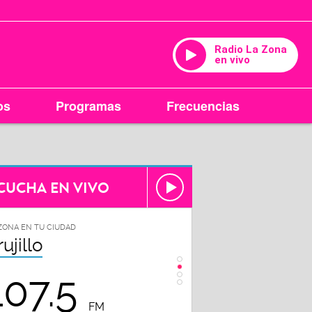
Radio La Zona
en vivo
os
Programas
Frecuencias
CUCHA EN VIVO
ZONA EN TU CIUDAD
LA ZONA EN TU CIUDAD
rujillo
Chiclayo
107.5
102.3
FM
FM