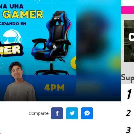
Sup
1
2
3
a