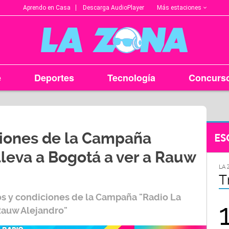
Más estaciones
Aprendo en Casa
Descarga AudioPlayer
e
Deportes
Tecnología
Concurs
iones de la Campaña
ES
lleva a Bogotá a ver a Rauw
LA ZONA EN TU CIUDAD
LA 
Arequipa
T
s y condiciones de la Campaña "Radio La
95.9
 Rauw Alejandro"
FM