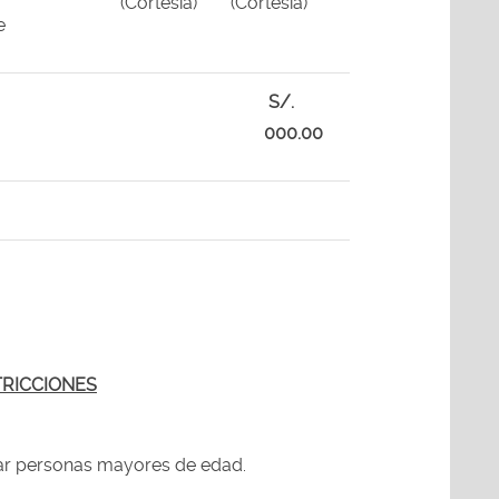
(Cortesía)
(Cortesía)
e
S/.
000.00
TRICCIONES
par personas mayores de edad.