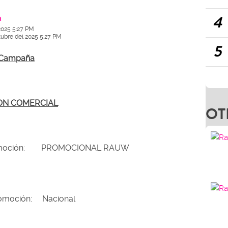
4
a
2025 5:27 PM
tubre del 2025 5:27 PM
5
s Campaña
ON COMERCIAL
OT
promoción: PROMOCIONAL RAUW
romoción: Nacional