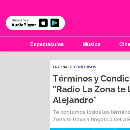
Descarga
AudioPlayer
Espectáculos
Música
Cin
LA ZONA
CONCURSOS
Términos y Condic
"Radio La Zona te 
Alejandro"
Te contamos todos los término
Zona te lleva a Bogotá a ver a