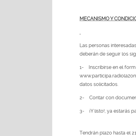
MECANISMO Y CONDICI
Las personas interesadas
deberán de seguir los si
1-
Inscribirse en el form
www.participa.radiolazo
datos solicitados.
2-
Contar con document
3-
¡Y listo!, ya estarás p
Tendrán plazo hasta el 2