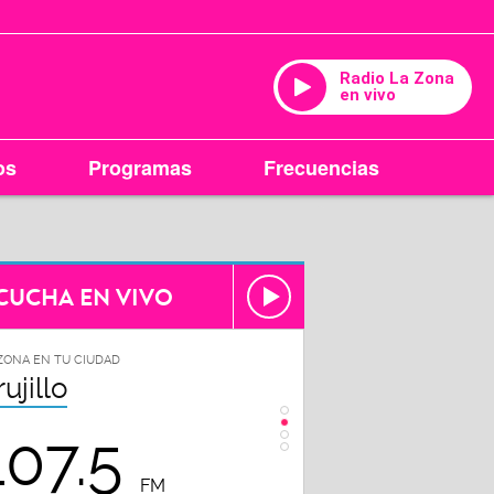
Radio La Zona
en vivo
os
Programas
Frecuencias
CUCHA EN VIVO
ZONA EN TU CIUDAD
LA ZONA EN TU CIUDAD
rujillo
Chiclayo
107.5
102.3
FM
FM