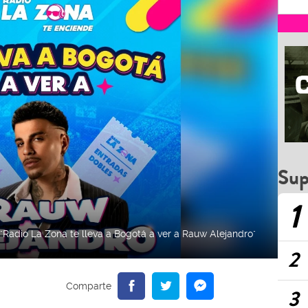
Sup
1
Radio La Zona te lleva a Bogotá a ver a Rauw Alejandro"
2
3