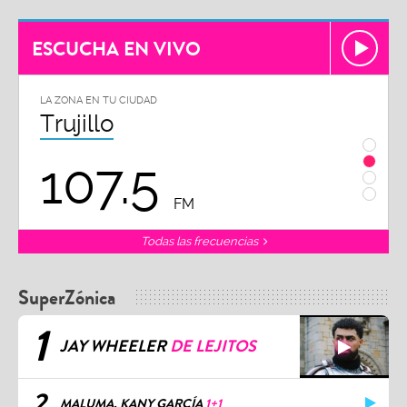
ESCUCHA EN VIVO
LA ZONA EN TU CIUDAD
LA ZON
Trujillo
Chi
107.5
1
FM
Todas las frecuencias
SuperZónica
1
JAY WHEELER
DE LEJITOS
2
MALUMA, KANY GARCÍA
1+1