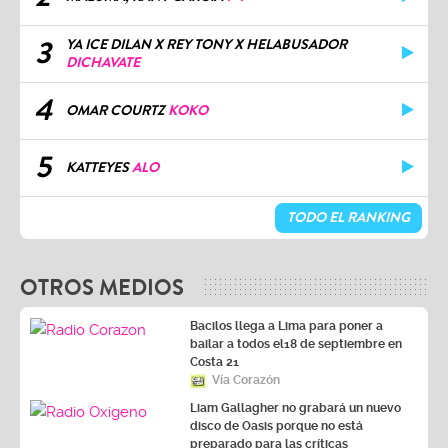
3
YA ICE DILAN X REY TONY X HELABUSADOR
DICHAVATE
4
OMAR COURTZ
KOKO
5
KATTEYES
ALO
TODO EL RANKING
OTROS MEDIOS
Bacilos llega a Lima para poner a
bailar a todos el18 de septiembre en
Costa 21
Vía Corazón
Liam Gallagher no grabará un nuevo
disco de Oasis porque no está
preparado para las críticas