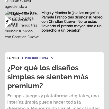
Magaly Medina le 'jala las orejas' a
Pamela Franco tras difundir su video
5
con Christian Cueva: "No te estás
llevando el premio mayor, sino a un
borracho, a un pegalón"
LA ZONA
PUBLIRREPORTAJES
¿Por qué los diseños
simples se sienten más
premium?
En apps, juegos y plataformas digitales, una
interfaz limpia puede hacer toda la
diferencia. Menos ruido visual, más claridad