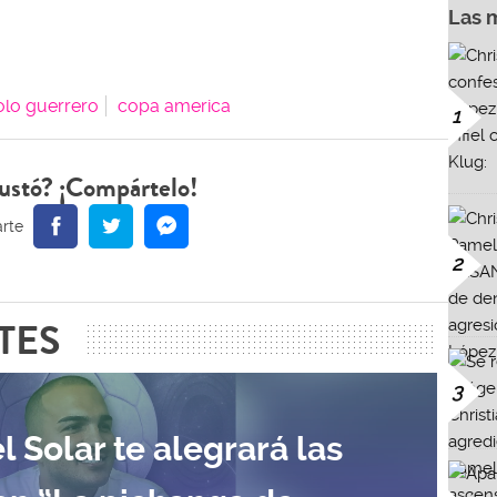
Las 
olo guerrero
copa america
1
ustó? ¡Compártelo!
2
TES
3
l Solar te alegrará las