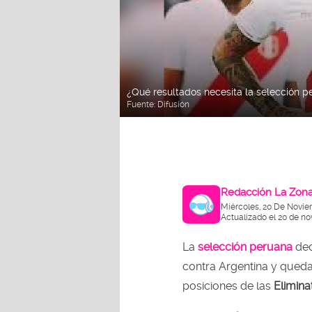
¿Qué resultados necesita la selección 
Fuente:
Difusión
Redacción La Zon
Miércoles, 20 De Novie
Actualizado el 20 de no
La
selección peruana
dec
contra Argentina y quedar
posiciones de las
Elimina