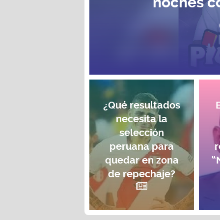
noches c
¿Qué resultados
necesita la
selección
peruana para
r
quedar en zona
“
de repechaje?