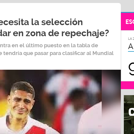
cesita la selección
ES
ar en zona de repechaje?
LA 
A
tra en el último puesto en la tabla de
 tendría que pasar para clasificar al
Mundial