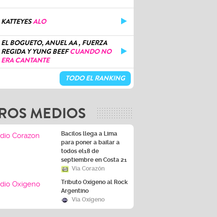
KATTEYES
ALO
EL BOGUETO, ANUEL AA , FUERZA
REGIDA Y YUNG BEEF
CUANDO NO
ERA CANTANTE
TODO EL RANKING
ROS MEDIOS
Bacilos llega a Lima
para poner a bailar a
todos el18 de
septiembre en Costa 21
Vía Corazón
Tributo Oxígeno al Rock
Argentino
Vía Oxígeno