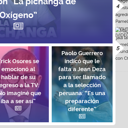
on “La pichanga de
4
Oxígeno”
5
Paolo Guerrero
Erick Osores se
indicó que le
emocionó al
falta a Jean Deza
hablar de su
para ser llamado
egreso a la TV:
a la selección
No imaginé que
peruana: “Es una
iba a ser así”
preparación
diferente”