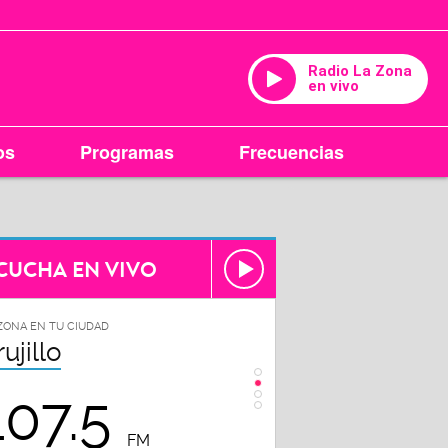
Radio La Zona
en vivo
os
Programas
Frecuencias
CUCHA EN VIVO
ZONA EN TU CIUDAD
LA ZONA EN TU CIUDAD
rujillo
Chiclayo
107.5
102.3
FM
FM