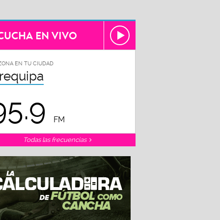
CUCHA EN VIVO
ZONA EN TU CIUDAD
requipa
95.9
FM
Todas las frecuencias