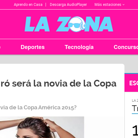
Más estaciones
Aprendo en Casa
Descarga AudioPlayer
e
Deportes
Tecnología
Concurs
ró será la novia de la Copa
ES
LA ZONA EN TU CIUDAD
LA 
Arequipa
T
ovia de la Copa América 2015?
95.9
FM