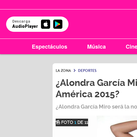
Descarga
AudioPlayer
Espectáculos
Música
Cin
LA ZONA
DEPORTES
¿Alondra García Mi
América 2015?
¿Alondra García Miro será la n
FOTO
1
DE 11