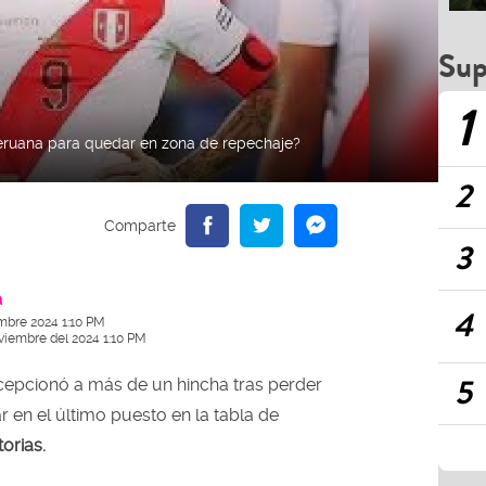
Sup
1
peruana para quedar en zona de repechaje?
2
3
a
4
mbre 2024 1:10 PM
viembre del 2024 1:10 PM
5
epcionó a más de un hincha tras perder
 en el último puesto en la tabla de
torias.