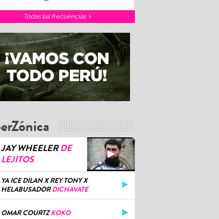
Todas las frecuencias
erZónica
book Alondra García Miró
JAY WHEELER
DE
LEJITOS
YA ICE DILAN X REY TONY X
HELABUSADOR
DICHAVATE
OMAR COURTZ
KOKO