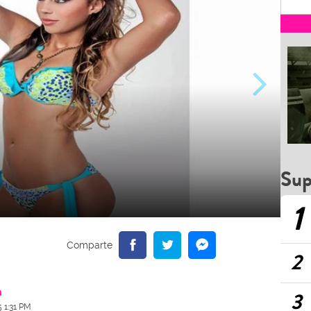
Sup
1
Face
2
a
3
5 1:31 PM