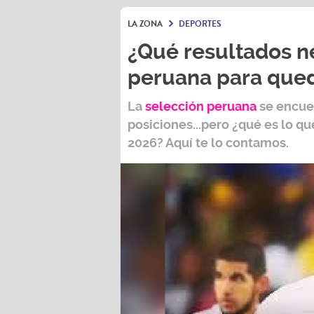
LA ZONA
DEPORTES
¿Qué resultados ne
peruana para qued
La
selección peruana
se encuen
posiciones...pero ¿qué es lo que
2026?
Aquí te lo contamos.