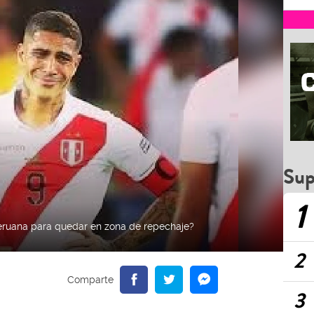
Sup
1
peruana para quedar en zona de repechaje?
2
3