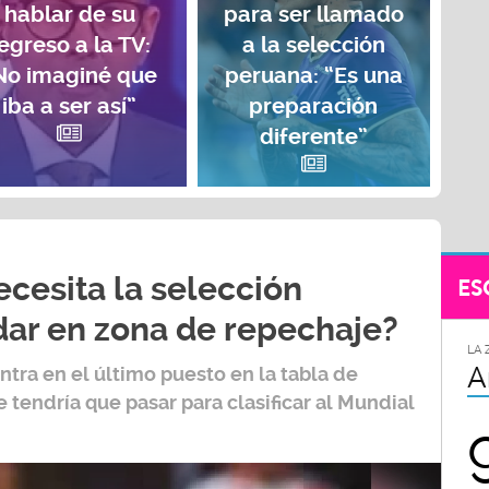
hablar de su
para ser llamado
egreso a la TV:
a la selección
No imaginé que
peruana: “Es una
iba a ser así”
preparación
diferente”
cesita la selección
ES
ar en zona de repechaje?
LA 
A
tra en el último puesto en la tabla de
 tendría que pasar para clasificar al
Mundial