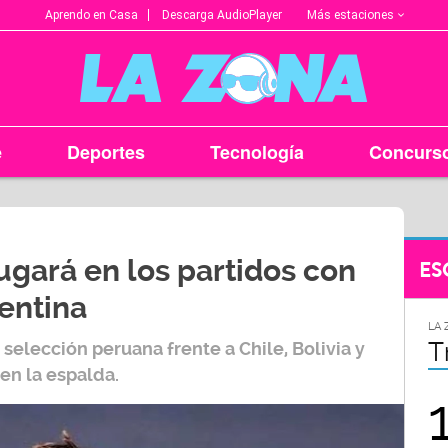
Más estaciones
Aprendo en Casa
Descarga AudioPlayer
e
Deportes
Tecnología
Concurs
jugará en los partidos con
ES
gentina
LA ZONA EN TU CIUDAD
LA 
Arequipa
T
a
selección peruana
frente a
Chile, Bolivia y
 en la espalda.
95.9
FM