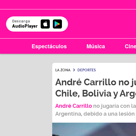
Descarga
AudioPlayer
Espectáculos
Música
Cin
LA ZONA
DEPORTES
André Carrillo no 
Chile, Bolivia y Ar
André Carrillo
no jugaría con l
Argentina
, debido a una lesión