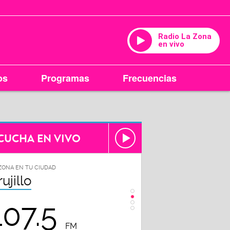
Radio La Zona
en vivo
os
Programas
Frecuencias
CUCHA EN VIVO
ZONA EN TU CIUDAD
LA ZONA EN TU CIUDAD
rujillo
Chiclayo
107.5
102.3
FM
FM