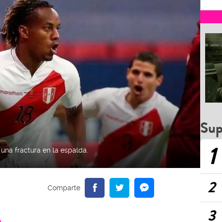
Sup
1
 una fractura en la espalda.
2
3
a