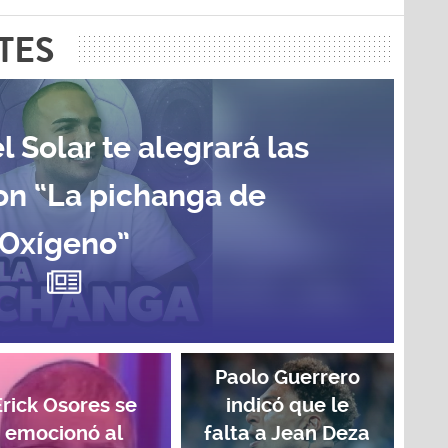
TES
l Solar te alegrará las
on “La pichanga de
Oxígeno”
Paolo Guerrero
Erick Osores se
indicó que le
emocionó al
falta a Jean Deza