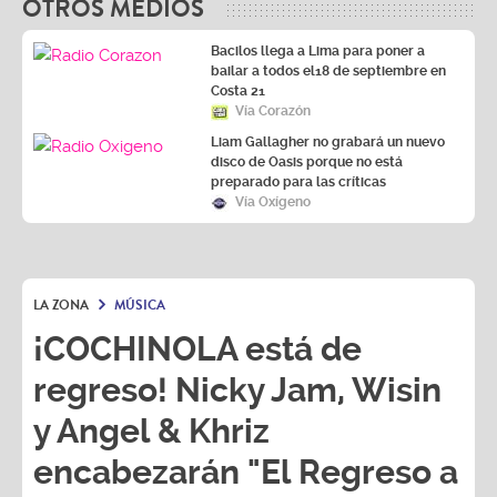
OTROS MEDIOS
Bacilos llega a Lima para poner a
bailar a todos el18 de septiembre en
Costa 21
Vía Corazón
Liam Gallagher no grabará un nuevo
disco de Oasis porque no está
preparado para las críticas
Vía Oxígeno
LA ZONA
MÚSICA
¡COCHINOLA está de
regreso! Nicky Jam, Wisin
y Angel & Khriz
encabezarán "El Regreso a