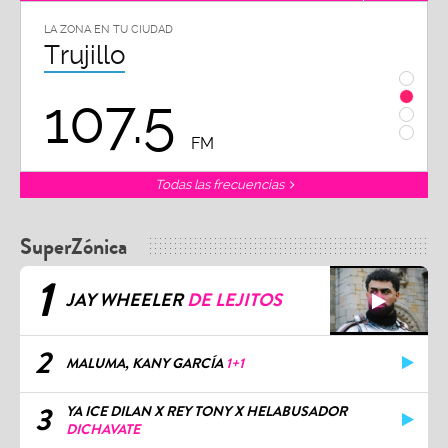
LA ZONA EN TU CIUDAD
LA ZON
Trujillo
Chi
107.5
1
FM
Todas las frecuencias
SuperZónica
1
JAY WHEELER
DE LEJITOS
2
MALUMA, KANY GARCÍA
1+1
3
YA ICE DILAN X REY TONY X HELABUSADOR
DICHAVATE