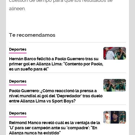
cuestión de tiempo para que los resultados se
alineen.
Te recomendamos
Deportes
Hernán Barco felicitó a Paolo Guerrero tras su
primer gol en Alianza Lima: "Contento por Paolo,
es un sueño para él"
Deportes
Paolo Guerrero: ¿Cómo reaccionó la prensa a
nivel mundial al gol del ‘Depredador’ tras duelo
entre Alianza Lima vs Sport Boys?
Deportes
Reimond Manco reveló cuál es la ventaja de la
'U' para ser campeón ante su 'compadre': "En
Alianza nunca ha existido"