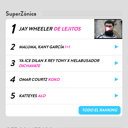
SuperZónica
1
JAY WHEELER
DE LEJITOS
2
MALUMA, KANY GARCÍA
1+1
3
YA ICE DILAN X REY TONY X HELABUSADOR
DICHAVATE
4
OMAR COURTZ
KOKO
5
KATTEYES
ALO
TODO EL RANKING