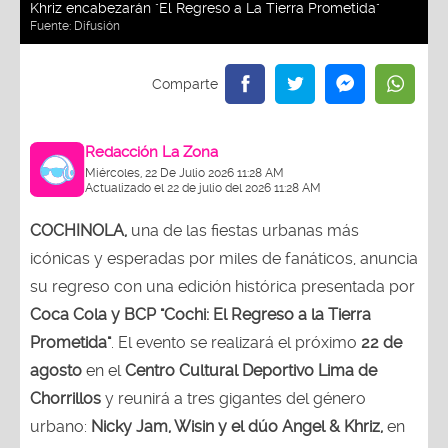
Khriz encabezarán "El Regreso a La Tierra Prometida"
Fuente:
Difusión
Redacción La Zona
Miércoles, 22 De Julio 2026 11:28 AM
Actualizado el 22 de julio del 2026 11:28 AM
COCHINOLA,
una de las fiestas urbanas más
icónicas y esperadas por miles de fanáticos, anuncia
su regreso con una edición histórica presentada por
Coca Cola y BCP "Cochi: El Regreso a la Tierra
Prometida"
. El evento se realizará el próximo
22 de
agosto
en el
Centro Cultural Deportivo Lima de
Chorrillos
y reunirá a tres gigantes del género
urbano:
Nicky Jam, Wisin y el dúo Angel & Khriz,
en