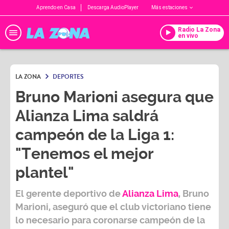
Aprendo en Casa
Descarga AudioPlayer
Más estaciones
Radio La Zona
en vivo
LA ZONA
DEPORTES
Bruno Marioni asegura que
Alianza Lima saldrá
campeón de la Liga 1:
"Tenemos el mejor
plantel"
El gerente deportivo de
Alianza Lima
,
Bruno
Marioni
, aseguró que el club victoriano tiene
lo necesario para coronarse campeón de la