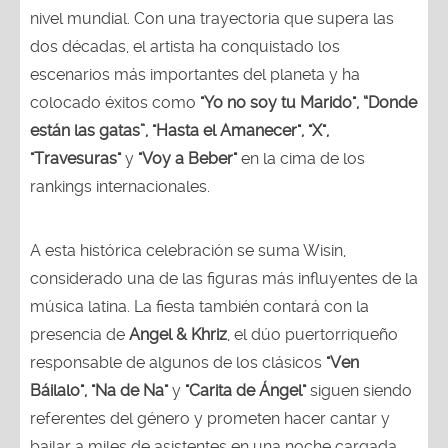
nivel mundial. Con una trayectoria que supera las
dos décadas, el artista ha conquistado los
escenarios más importantes del planeta y ha
colocado éxitos como
"Yo no soy tu Marido", “Donde
están las gatas”, "Hasta el Amanecer", "X",
"Travesuras"
y
"Voy a Beber"
en la cima de los
rankings internacionales.
A esta histórica celebración se suma Wisin,
considerado una de las figuras más influyentes de la
música latina. La fiesta también contará con la
presencia de
Angel & Khriz
, el dúo puertorriqueño
responsable de algunos de los clásicos
"Ven
Báilalo", "Na de Na"
y
"Carita de Ángel"
siguen siendo
referentes del género y prometen hacer cantar y
bailar a miles de asistentes en una noche cargada