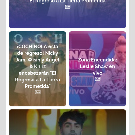
"El Regreso a La Tierra Prometida"
¡COCHINOLA está
de regreso! Nicky
Jam, Wisin y Angel
Zona Encendida:
& Khriz
Leslie Shaw en
encabezarán "El
vivo
Regreso a La Tierra
Prometida"