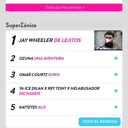
Todas las frecuencias
SuperZónica
1
JAY WHEELER
DE LEJITOS
2
OZUNA
UNA AVENTURA
3
OMAR COURTZ
KOKO
4
YA ICE DILAN X REY TONY X HELABUSADOR
DICHAVATE
5
KATTEYES
ALO
TODO EL RANKING