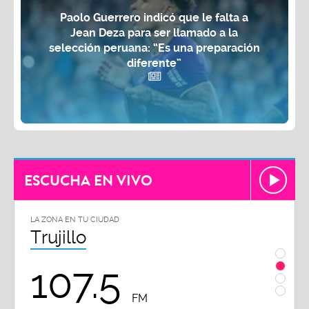
Paolo Guerrero indicó que le falta a
Jean Deza para ser llamado a la
selección peruana: “Es una preparación
diferente”
ESCUCHA EN VIVO
LA ZONA EN TU CIUDAD
LA ZON
Trujillo
Chi
107.5
1
FM