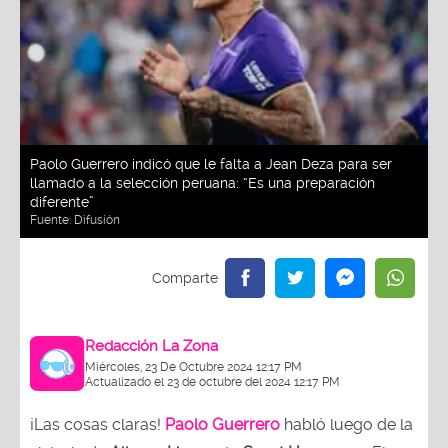
Paolo Guerrero indicó que le falta a Jean Deza para ser
llamado a la selección peruana: “Es una preparación
diferente”
Fuente:
Difusión
Redacción La Zona
Miércoles, 23 De Octubre 2024 12:17 PM
Actualizado el 23 de octubre del 2024 12:17 PM
¡Las cosas claras!
Paolo Guerrero
habló luego de la