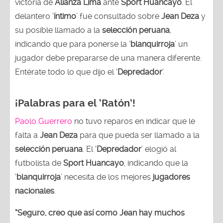
victoria de
Alianza Lima
ante
Sport Huancayo
. El
delantero ‘
íntimo
’ fue consultado sobre
Jean Deza
y
su posible llamado a la
selección peruana
,
indicando que para ponerse la ‘
blanquirroja
’ un
jugador debe prepararse de una manera diferente.
Entérate todo lo que dijo el ‘
Depredador
’.
¡Palabras para el ‘Ratón’!
Paolo Guerrero
no tuvo reparos en indicar que le
falta a
Jean Deza
para que pueda ser llamado a la
selección peruana
. El ‘
Depredador
’ elogió al
futbolista de
Sport Huancayo
, indicando que la
‘
blanquirroja
’ necesita de los mejores
jugadores
nacionales
.
“Seguro, creo que así como Jean hay muchos