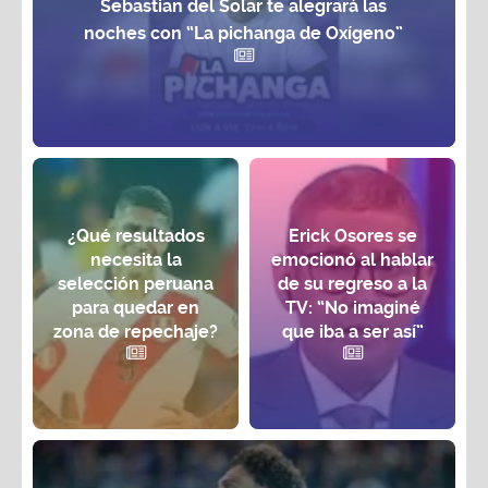
Sebastian del Solar te alegrará las
noches con “La pichanga de Oxígeno”
¿Qué resultados
Erick Osores se
necesita la
emocionó al hablar
selección peruana
de su regreso a la
para quedar en
TV: “No imaginé
zona de repechaje?
que iba a ser así”