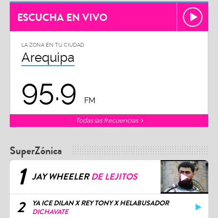
ESCUCHA EN VIVO
LA ZONA EN TU CIUDAD
Arequipa
95.9
FM
Todas las frecuencias
SuperZónica
1
JAY WHEELER
DE LEJITOS
2
YA ICE DILAN X REY TONY X HELABUSADOR
DICHAVATE