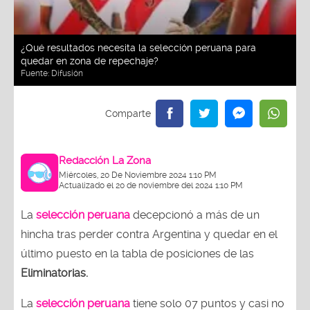
¿Qué resultados necesita la selección peruana para
quedar en zona de repechaje?
Fuente:
Difusión
Redacción La Zona
Miércoles, 20 De Noviembre 2024 1:10 PM
Actualizado el 20 de noviembre del 2024 1:10 PM
La
selección peruana
decepcionó a más de un
hincha tras perder contra Argentina y quedar en el
último puesto en la tabla de posiciones de las
Eliminatorias.
La
selección peruana
tiene solo 07 puntos y casi no