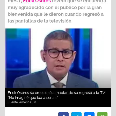
mesa’,
Erick Osores
reveló que se encuentra
muy agradecido con el público por la gran
bienvenida que le dieron cuando regresó a
las pantallas de la televisión.
Erick Osores se emocionó al hablar de su regreso a la TV:
“No imaginé que iba a ser así”
Fuente:
América TV