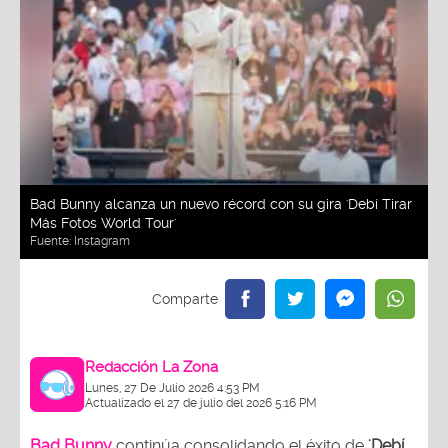
Bad Bunny alcanza un nuevo récord con su gira 'Debí Tirar
Más Fotos World Tour'
Fuente:
Instagram
Redacción La Zona
Lunes, 27 De Julio 2026 4:53 PM
Actualizado el 27 de julio del 2026 5:16 PM
Bad Bunny
continúa consolidando el éxito de
'Debí