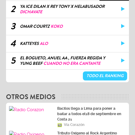
2
YA ICE DILAN X REY TONY X HELABUSADOR
DICHAVATE
3
OMAR COURTZ
KOKO
4
KATTEYES
ALO
5
EL BOGUETO, ANUEL AA , FUERZA REGIDA Y
YUNG BEEF
CUANDO NO ERA CANTANTE
TODO EL RANKING
OTROS MEDIOS
Bacilos llega a Lima para poner a
bailar a todos el18 de septiembre en
Costa 21
Vía Corazón
Tributo Oxígeno al Rock Argentino