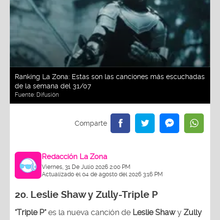
Ranking La Zona: Estas son las canciones más escuchadas
de la semana del 31/07
Fuente:
Difusión
Redacción La Zona
Viernes, 31 De Julio 2026 2:00 PM
Actualizado el 04 de agosto del 2026 3:16 PM
20. Leslie Shaw y Zully-
Triple P
"Triple P"
es la nueva canción de
Leslie Shaw
y
Zully