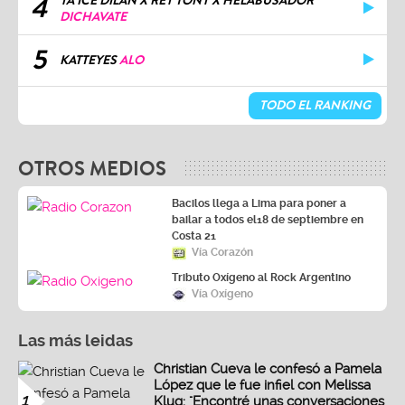
4
YA ICE DILAN X REY TONY X HELABUSADOR
DICHAVATE
5
KATTEYES
ALO
TODO EL RANKING
OTROS MEDIOS
Bacilos llega a Lima para poner a
bailar a todos el18 de septiembre en
Costa 21
Vía Corazón
Tributo Oxígeno al Rock Argentino
Vía Oxígeno
Las más leidas
Christian Cueva le confesó a Pamela
López que le fue infiel con Melissa
1
Klug: "Encontré unas conversaciones