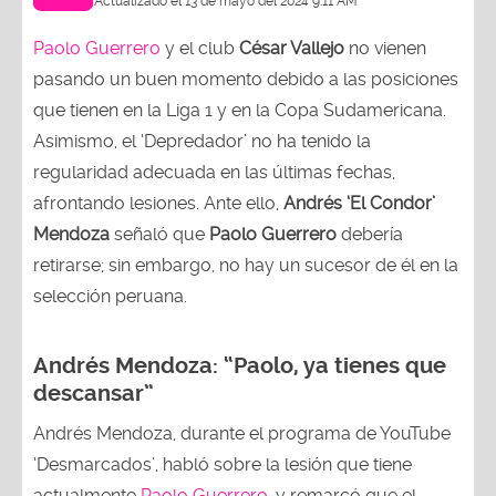
Actualizado el 13 de mayo del 2024 9:11 AM
Paolo Guerrero
y el club
César Vallejo
no vienen
pasando un buen momento debido a las posiciones
que tienen en la Liga 1 y en la Copa Sudamericana.
Asimismo, el ‘Depredador’ no ha tenido la
regularidad adecuada en las últimas fechas,
afrontando lesiones. Ante ello,
Andrés ‘El Condor’
Mendoza
señaló que
Paolo Guerrero
debería
retirarse; sin embargo, no hay un sucesor de él en la
selección peruana.
Andrés Mendoza: “Paolo, ya tienes que
descansar”
Andrés Mendoza, durante el programa de YouTube
‘Desmarcados’, habló sobre la lesión que tiene
actualmente
Paolo Guerrero
, y remarcó que el