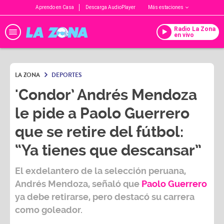
Aprendo en Casa
Descarga AudioPlayer
Más estaciones
Radio La Zona
en vivo
LA ZONA
DEPORTES
'Condor’ Andrés Mendoza
le pide a Paolo Guerrero
que se retire del fútbol:
“Ya tienes que descansar”
El exdelantero de la selección peruana,
Andrés Mendoza
, señaló que
Paolo Guerrero
ya debe retirarse, pero destacó su carrera
como goleador.