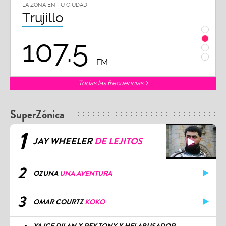
LA ZONA EN TU CIUDAD
LA ZON
Trujillo
Chi
107.5
1
FM
Todas las frecuencias
SuperZónica
1
JAY WHEELER
DE LEJITOS
2
OZUNA
UNA AVENTURA
3
OMAR COURTZ
KOKO