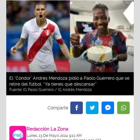
El ‘Condor’ Andrés Mendoza pidió a Paolo Guerrero que se
retire del fútbol: “Ya tienes que descansar”
Fuente:
IG Paolo Guerrero / IG Andrés Mendoza
Redacción La Zona
Lunes, 13 De Mayo 2024 9:11 AM