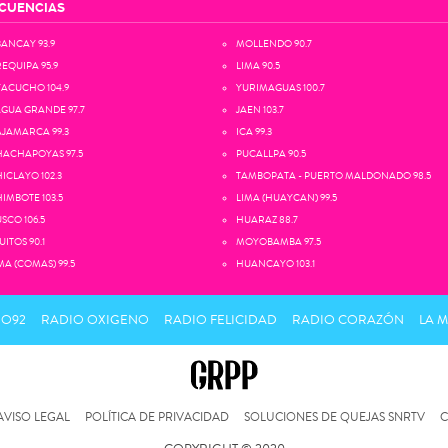
CUENCIAS
ANCAY 93.9
MOLLENDO 90.7
EQUIPA 95.9
LIMA 90.5
ACUCHO 104.9
YURIMAGUAS 100.7
GUA GRANDE 97.7
JAEN 103.7
JAMARCA 99.3
ICA 99.3
ACHAPOYAS 97.5
PUCALLPA 90.5
ICLAYO 102.3
TAMBOPATA - PUERTO MALDONADO 98.5
IMBOTE 103.5
LIMA (HUAYCAN) 99.5
SCO 106.5
HUARAZ 88.7
UITOS 90.1
MOYOBAMBA 97.5
MA (COMAS) 99.5
HUANCAYO 103.1
IO92
RADIO OXIGENO
RADIO FELICIDAD
RADIO CORAZÓN
LA 
AVISO LEGAL
POLÍTICA DE PRIVACIDAD
SOLUCIONES DE QUEJAS SNRTV
C