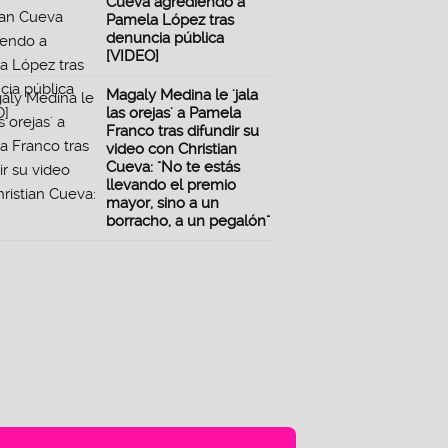
Cueva agrediendo a
Pamela López tras
denuncia pública
[VIDEO]
Magaly Medina le 'jala
las orejas' a Pamela
Franco tras difundir su
video con Christian
Cueva: "No te estás
llevando el premio
mayor, sino a un
borracho, a un pegalón"