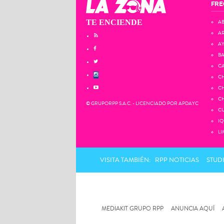
FRE
TE ENCIENDE
AB
AR
AY
BA
CA
CH
CH
CH
© GRUPORPP S.A.C. - LICENCIADO POR APDAYC
CU
IQ
LI
VISITA TAMBIÉN:
RPP NOTICIAS
STUD
MEDIAKIT GRUPO RPP
ANUNCIA AQUÍ