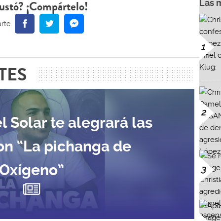
Las 
ustó? ¡Compártelo!
1
TES
2
l Solar te alegrará las
on “La pichanga de
Oxígeno”
3