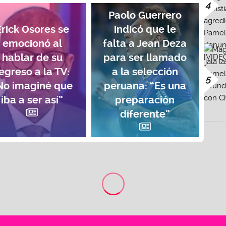
4
Paolo Guerrero
Erick Osores se
indicó que le
emocionó al
falta a Jean Deza
hablar de su
para ser llamado
egreso a la TV:
a la selección
5
No imaginé que
peruana: “Es una
iba a ser así”
preparación
diferente”