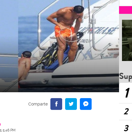
Sup
1
2
a
3
15 5:46 PM