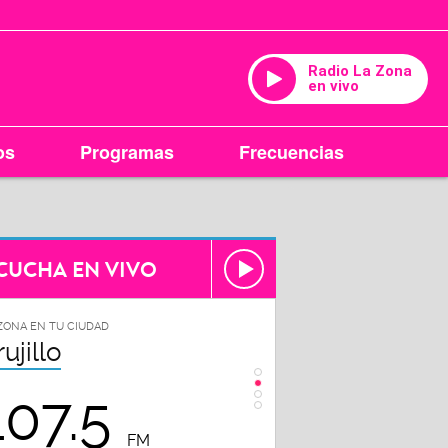
Radio La Zona
en vivo
os
Programas
Frecuencias
CUCHA EN VIVO
ZONA EN TU CIUDAD
LA ZONA EN TU CIUDAD
rujillo
Chiclayo
107.5
102.3
FM
FM