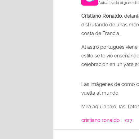
Actualizado el 31 de di
Cristiano Ronaldo
, delan
disfrutando de unas mere
costa de Francia.
Al astro portugués viene 
estilo se le vio enseñán
celebración en un yate e
Las imágenes de como ce
vuelta al mundo.
Mira aquí abajo las foto
cristiano ronaldo
cr7