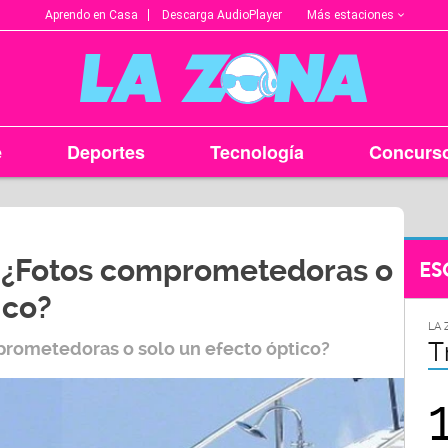
Más estaciones
Aprendo en Casa
Descarga AudioPlayer
e
Deportes
Tecnología
Concurs
: ¿Fotos comprometedoras o
ES
ico?
LA ZONA EN TU CIUDAD
LA 
Arequipa
T
prometedoras o solo un efecto óptico?
95.9
FM