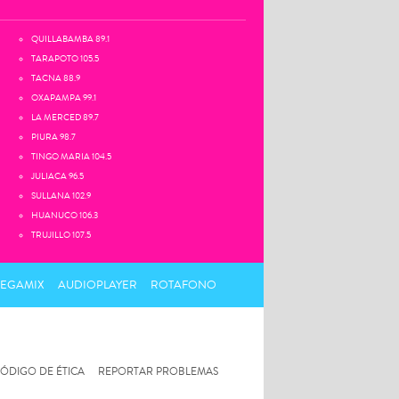
QUILLABAMBA 89.1
TARAPOTO 105.5
TACNA 88.9
OXAPAMPA 99.1
LA MERCED 89.7
PIURA 98.7
TINGO MARIA 104.5
JULIACA 96.5
SULLANA 102.9
HUANUCO 106.3
TRUJILLO 107.5
MEGAMIX
AUDIOPLAYER
ROTAFONO
ÓDIGO DE ÉTICA
REPORTAR PROBLEMAS