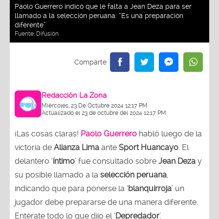
Paolo Guerrero indicó que le falta a Jean Deza para ser
llamado a la selección peruana: “Es una preparación
diferente”
Fuente:
Difusión
Redacción La Zona
Miércoles, 23 De Octubre 2024 12:17 PM
Actualizado el 23 de octubre del 2024 12:17 PM
¡Las cosas claras!
Paolo Guerrero
habló luego de la
victoria de
Alianza Lima
ante
Sport Huancayo
. El
delantero ‘
íntimo
’ fue consultado sobre
Jean Deza
y
su posible llamado a la
selección peruana
,
indicando que para ponerse la ‘
blanquirroja
’ un
jugador debe prepararse de una manera diferente.
Entérate todo lo que dijo el ‘
Depredador
’.