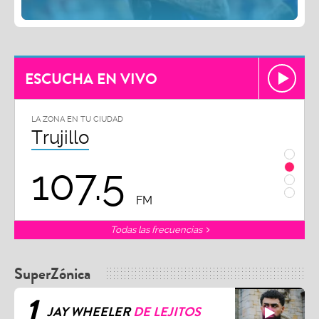
ESCUCHA EN VIVO
LA ZONA EN TU CIUDAD
LA ZON
Trujillo
Chi
107.5
1
FM
Todas las frecuencias
SuperZónica
1
JAY WHEELER
DE LEJITOS