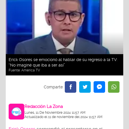
Erick Osores se emocionó al hablar de su regreso a la TV:
“No imaginé que iba a ser así”
Fuente:
América TV
Redacción La Zona
Lunes, 11 De Noviembre 2024 11:57 AM
Actualizado el 11 de noviembre del 2024 11:57 AM