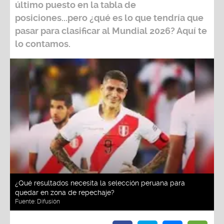
último puesto en la tabla de
posiciones...pero ¿qué es lo que tendría que
pasar para clasificar al
Mundial 2026?
Aquí te
lo contamos.
¿Qué resultados necesita la selección peruana para
quedar en zona de repechaje?
Fuente:
Difusión