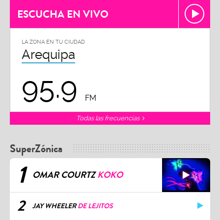
ESCUCHA EN VIVO
LA ZONA EN TU CIUDAD
Arequipa
95.9
FM
Todas las frecuencias
SuperZónica
1
OMAR COURTZ
KOKO
2
JAY WHEELER
DE LEJITOS