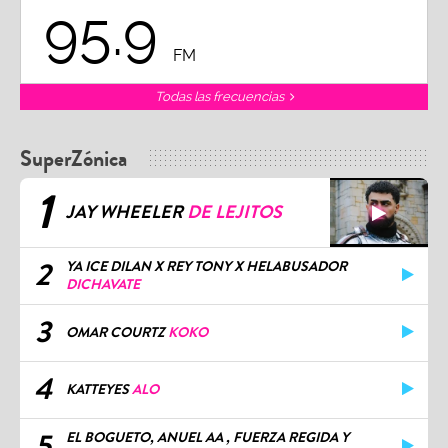
95.9
FM
Todas las frecuencias
SuperZónica
1
JAY WHEELER
DE LEJITOS
2
YA ICE DILAN X REY TONY X HELABUSADOR
DICHAVATE
3
OMAR COURTZ
KOKO
4
KATTEYES
ALO
5
EL BOGUETO, ANUEL AA , FUERZA REGIDA Y