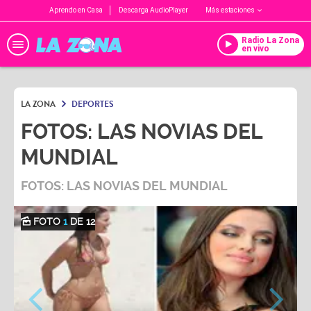
Aprendo en Casa
Descarga AudioPlayer
Más estaciones
Radio La Zona
en vivo
LA ZONA
DEPORTES
FOTOS: LAS NOVIAS DEL
MUNDIAL
FOTOS: LAS NOVIAS DEL MUNDIAL
FOTO
1
DE 12