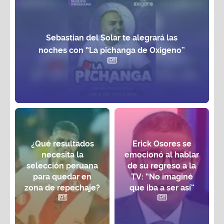
Sebastian del Solar te alegrará las
noches con “La pichanga de Oxígeno”
¿Qué resultados
Erick Osores se
necesita la
emocionó al hablar
selección peruana
de su regreso a la
para quedar en
TV: “No imaginé
zona de repechaje?
que iba a ser así”