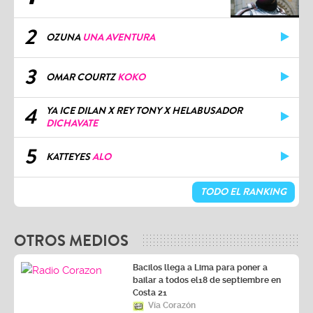
2
OZUNA
UNA AVENTURA
3
OMAR COURTZ
KOKO
4
YA ICE DILAN X REY TONY X HELABUSADOR
DICHAVATE
5
KATTEYES
ALO
TODO EL RANKING
OTROS MEDIOS
Bacilos llega a Lima para poner a
bailar a todos el18 de septiembre en
Costa 21
Vía Corazón