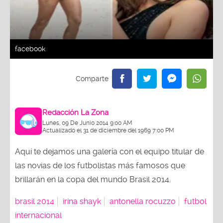
facebook
F
Redacción La Zona
Lunes, 09 De Junio 2014 9:00 AM
Actualizado el 31 de diciembre del 1969 7:00 PM
Aquí te dejamos una galería con el equipo titular de
las novias de los futbolistas más famosos que
brillarán en la copa del mundo Brasil 2014.
brasil 2014
irina shayk
antonella rocuzzo
futbol
internacional