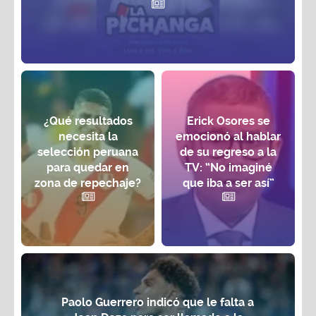
¿Qué resultados
Erick Osores se
necesita la
emocionó al hablar
selección peruana
de su regreso a la
para quedar en
TV: “No imaginé
zona de repechaje?
que iba a ser así”
Paolo Guerrero indicó que le falta a