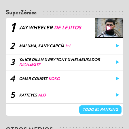
SuperZónica
1
JAY WHEELER
DE LEJITOS
2
MALUMA, KANY GARCÍA
1+1
3
YA ICE DILAN X REY TONY X HELABUSADOR
DICHAVATE
4
OMAR COURTZ
KOKO
5
KATTEYES
ALO
TODO EL RANKING