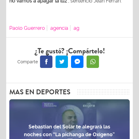
no vamos a apagar la luz"
, sentenció Jean Ferrari.
Paolo Guerrero
agencia
ag
¿Te gustó? ¡Compártelo!
MAS EN DEPORTES
Sebastian del Solar te alegrará las
noches con “La pichanga de Oxígeno”