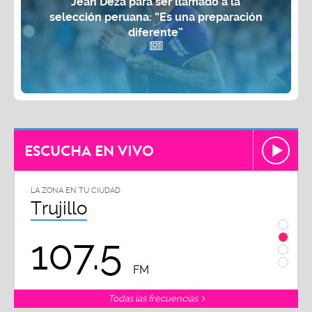
Jean Deza para ser llamado a la
selección peruana: “Es una preparación
diferente”
ESCUCHA EN VIVO
LA ZONA EN TU CIUDAD
Chiclayo
102.3
FM
Todas las frecuencias