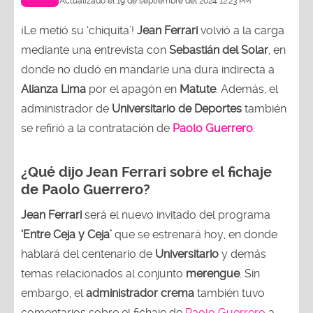
Actualizado el 19 de septiembre del 2024 12:23 PM
¡Le metió su ‘chiquita’!
Jean Ferrari
volvió a la carga
mediante una entrevista con
Sebastián del Solar
, en
donde no dudó en mandarle una dura indirecta a
Alianza Lima
por el apagón en
Matute
. Además, el
administrador de
Universitario de Deportes
también
se refirió a la contratación de
Paolo Guerrero
.
¿Qué dijo Jean Ferrari sobre el fichaje
de Paolo Guerrero?
Jean Ferrari
será el nuevo invitado del programa
‘Entre Ceja y Ceja’
que se estrenará hoy, en donde
hablará del centenario de
Universitario
y demás
temas relacionados al conjunto
merengue
. Sin
embargo, el
administrador crema
también tuvo
comentarios sobre el fichaje de
Paolo Guerrero
a