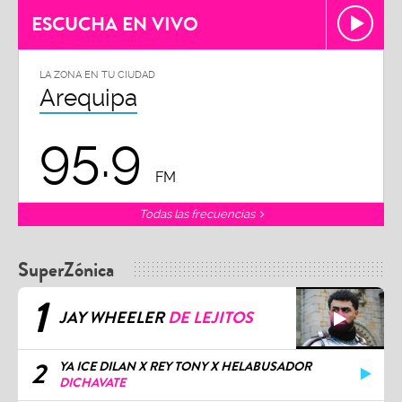
ESCUCHA EN VIVO
LA ZONA EN TU CIUDAD
Arequipa
95.9
FM
Todas las frecuencias
SuperZónica
1
JAY WHEELER
DE LEJITOS
2
YA ICE DILAN X REY TONY X HELABUSADOR
DICHAVATE