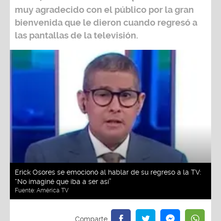
muy agradecido con el público por la gran
bienvenida que le dieron cuando regresó a
las pantallas de la televisión.
Erick Osores se emocionó al hablar de su regreso a la TV:
“No imaginé que iba a ser así”
Fuente:
América TV