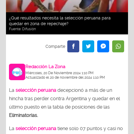
¿Qué resultados necesita la selección peruana para
quedar en zona de repechaje?
Fuente:
Difusión
Redacción La Zona
Miércoles, 20 De Noviembre 2024 1:10 PM
Actualizado el 20 de noviembre del 2024 1:10 PM
La
selección peruana
decepcionó a más de un
hincha tras perder contra Argentina y quedar en el
último puesto en la tabla de posiciones de las
Eliminatorias.
La
selección peruana
tiene solo 07 puntos y casi no