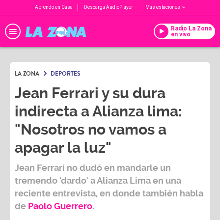
Aprendo en Casa
Descarga AudioPlayer
Más estaciones
Radio La Zona
en vivo
LA ZONA
DEPORTES
Jean Ferrari y su dura
indirecta a Alianza lima:
"Nosotros no vamos a
apagar la luz"
Jean Ferrari no dudó en mandarle un
tremendo ‘dardo’ a Alianza Lima en una
reciente entrevista, en donde también habla
de
Paolo Guerrero
.