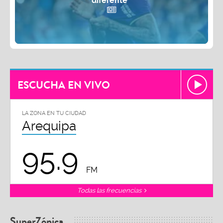
diferente”
ESCUCHA EN VIVO
LA ZONA EN TU CIUDAD
Arequipa
95.9
FM
Todas las frecuencias
SuperZónica