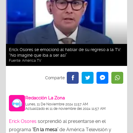
Erick Osores se emocionó al hablar de su regreso a la TV:
“No imaginé que iba a ser así”
Fuente:
América TV
Redacción La Zona
Lunes, 11 De Noviembre 2024 11:57 AM
Actualizado el 11 de noviembre del 2024 11:57 AM
Erick Osores
sorprendió al presentarse en el
programa
‘En la mesa’
de América Televisión y