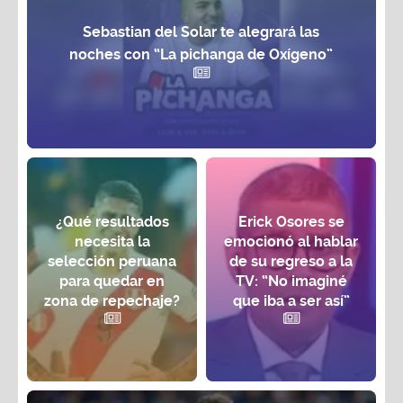
Sebastian del Solar te alegrará las
noches con “La pichanga de Oxígeno”
¿Qué resultados
Erick Osores se
necesita la
emocionó al hablar
selección peruana
de su regreso a la
para quedar en
TV: “No imaginé
zona de repechaje?
que iba a ser así”