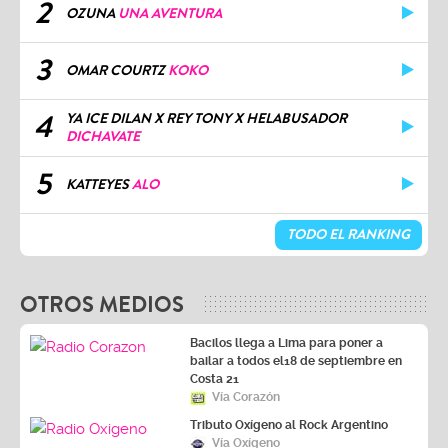
2
OZUNA
UNA AVENTURA
3
OMAR COURTZ
KOKO
4
YA ICE DILAN X REY TONY X HELABUSADOR
DICHAVATE
5
KATTEYES
ALO
TODO EL RANKING
OTROS MEDIOS
Bacilos llega a Lima para poner a
bailar a todos el18 de septiembre en
Costa 21
Vía Corazón
Tributo Oxígeno al Rock Argentino
Vía Oxígeno