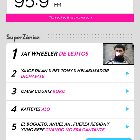
FM
Todas las frecuencias
SuperZónica
1
JAY WHEELER
DE LEJITOS
2
YA ICE DILAN X REY TONY X HELABUSADOR
DICHAVATE
3
OMAR COURTZ
KOKO
4
KATTEYES
ALO
5
EL BOGUETO, ANUEL AA , FUERZA REGIDA Y
YUNG BEEF
CUANDO NO ERA CANTANTE