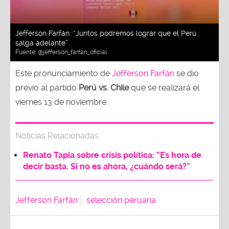
Jefferson Farfán: “Juntos podremos lograr que el Perú
salga adelante”
Fuente:
@jefferson_farfan_oficial
Este pronunciamiento de
Jefferson Farfán
se dio
previo al partido
Perú vs. Chile
que se realizará el
viernes 13 de noviembre.
Noticias Relacionadas
Renato Tapia sobre crisis política: “Es hora de
decir basta. Si no es ahora, ¿cuándo será?”
Jefferson Farfán
selección peruana