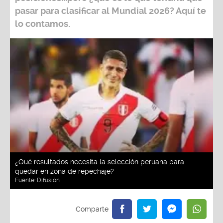
pasar para clasificar al
Mundial 2026?
Aquí te
lo contamos.
¿Qué resultados necesita la selección peruana para
quedar en zona de repechaje?
Fuente:
Difusión