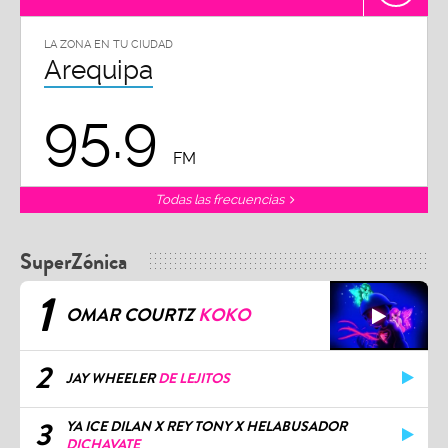
LA ZONA EN TU CIUDAD
Arequipa
95.9
FM
Todas las frecuencias
SuperZónica
1
OMAR COURTZ
KOKO
2
JAY WHEELER
DE LEJITOS
3
YA ICE DILAN X REY TONY X HELABUSADOR
DICHAVATE