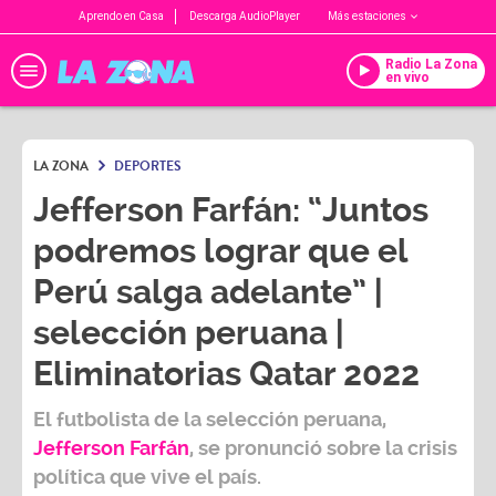
Aprendo en Casa
Descarga AudioPlayer
Más estaciones
Radio La Zona
en vivo
LA ZONA
DEPORTES
Jefferson Farfán: “Juntos
podremos lograr que el
Perú salga adelante” |
selección peruana |
Eliminatorias Qatar 2022
El futbolista de la selección peruana,
Jefferson Farfán
, se pronunció sobre la crisis
política que vive el país.