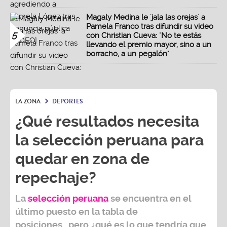
Magaly Medina le 'jala las orejas' a
Pamela Franco tras difundir su video
5
con Christian Cueva: "No te estás
llevando el premio mayor, sino a un
borracho, a un pegalón"
LA ZONA
DEPORTES
¿Qué resultados necesita
la selección peruana para
quedar en zona de
repechaje?
La
selección peruana
se encuentra en el
último puesto en la tabla de
posiciones...pero ¿qué es lo que tendría que