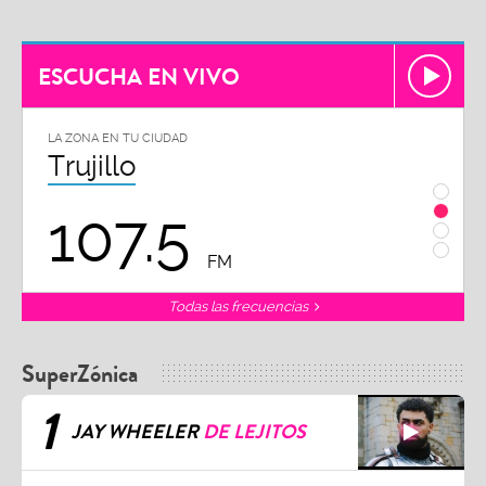
ESCUCHA EN VIVO
LA ZONA EN TU CIUDAD
LA ZON
Trujillo
Chi
107.5
1
FM
Todas las frecuencias
SuperZónica
1
JAY WHEELER
DE LEJITOS