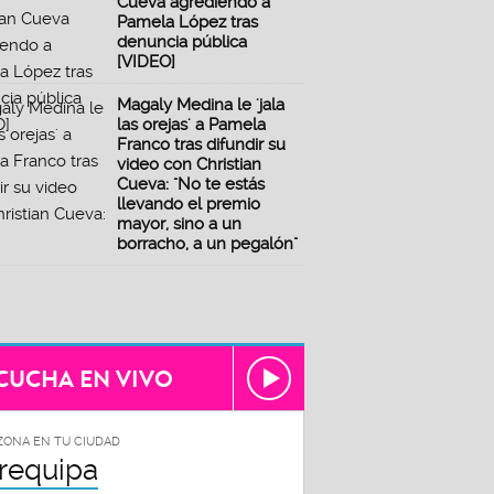
Cueva agrediendo a
Pamela López tras
denuncia pública
[VIDEO]
Magaly Medina le 'jala
las orejas' a Pamela
Franco tras difundir su
video con Christian
Cueva: "No te estás
llevando el premio
mayor, sino a un
borracho, a un pegalón"
CUCHA EN VIVO
ZONA EN TU CIUDAD
requipa