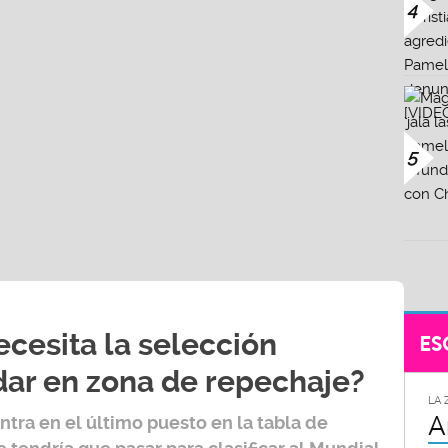
4
5
cesita la selección
ES
ar en zona de repechaje?
LA 
A
tra en el último puesto en la tabla de