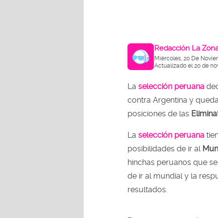
Redacción La Zon
Miércoles, 20 De Novie
Actualizado el 20 de no
La
selección peruana
dec
contra Argentina y quedar
posiciones de las
Elimina
La
selección peruana
tie
posibilidades de ir al
Mund
hinchas peruanos que se 
de ir al mundial y la res
resultados.