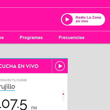
Radio La Zona
en vivo
os
Programas
Frecuencias
CUCHA EN VIVO
ZONA EN TU CIUDAD
LA ZONA EN TU CIUDAD
rujillo
Chiclayo
107.5
102.3
FM
FM