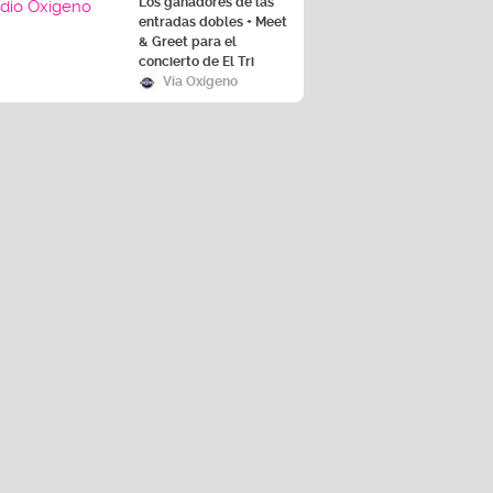
Los ganadores de las
entradas dobles + Meet
& Greet para el
concierto de El Tri
Vía Oxígeno