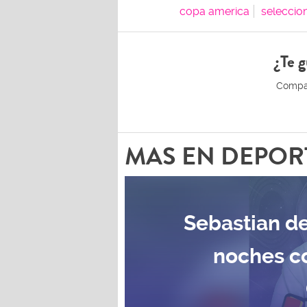
copa america
seleccio
¿Te g
MAS EN DEPOR
Sebastian de
noches c