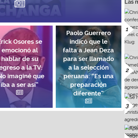
Las 
1
Paolo Guerrero
Erick Osores se
indicó que le
emocionó al
falta a Jean Deza
hablar de su
para ser llamado
egreso a la TV:
a la selección
2
No imaginé que
peruana: “Es una
iba a ser así”
preparación
diferente”
3