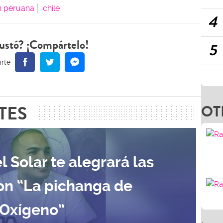
n peruana
chile
4
ustó? ¡Compártelo!
5
TES
OT
l Solar te alegrará las
on “La pichanga de
Oxígeno”