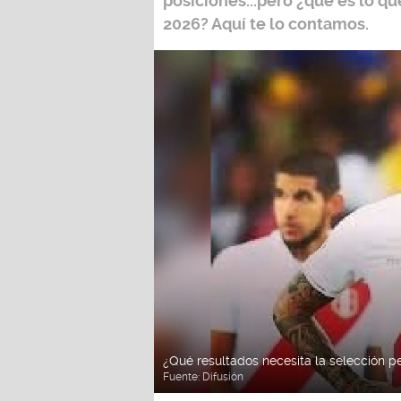
posiciones...pero ¿qué es lo que
2026?
Aquí te lo contamos.
¿Qué resultados necesita la selección 
Fuente:
Difusión