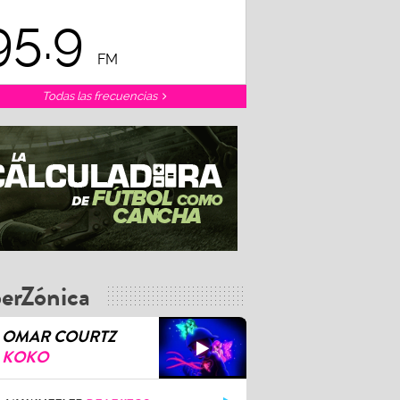
95.9
FM
Todas las frecuencias
erZónica
OMAR COURTZ
KOKO