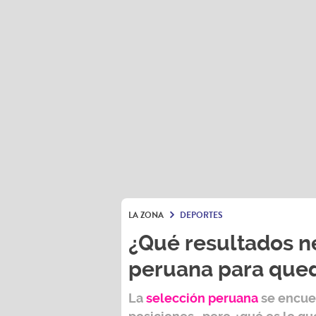
LA ZONA
DEPORTES
¿Qué resultados ne
peruana para qued
La
selección peruana
se encuen