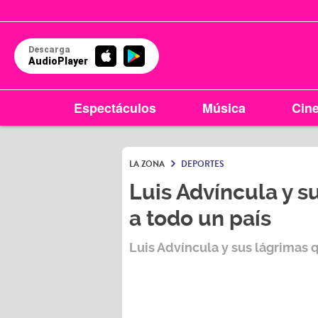
Descarga
AudioPlayer
Espectáculos
Música
Cin
LA ZONA
DEPORTES
Luis Advíncula y 
a todo un país
Luis Advíncula y sus lágrimas