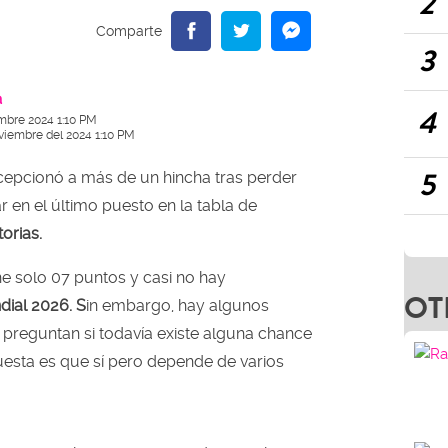
2
3
a
4
mbre 2024 1:10 PM
viembre del 2024 1:10 PM
5
epcionó a más de un hincha tras perder
 en el último puesto en la tabla de
torias.
ne solo 07 puntos y casi no hay
OT
ial 2026. S
in embargo, hay algunos
preguntan si todavía existe alguna chance
puesta es que sí pero depende de varios