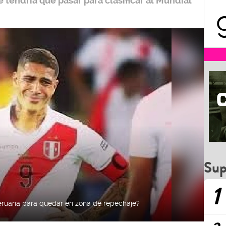
 tendría que pasar para clasificar al
Mundial
Sup
1
peruana para quedar en zona de repechaje?