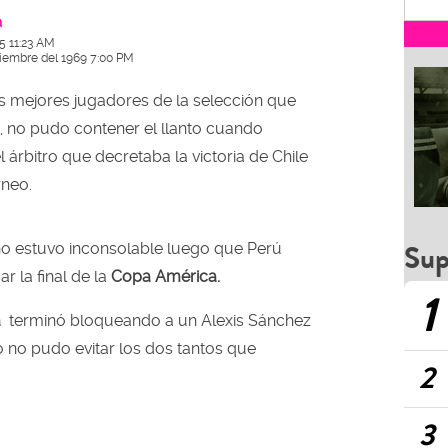
a
5 11:23 AM
ciembre del 1969 7:00 PM
s mejores jugadores de la selección que
, no pudo contener el llanto cuando
l árbitro que decretaba la victoria de Chile
rneo.
Sup
no estuvo inconsolable luego que Perú
r la final de la
Copa América.
1
a
terminó bloqueando a un Alexis Sánchez
 no pudo evitar los dos tantos que
2
3