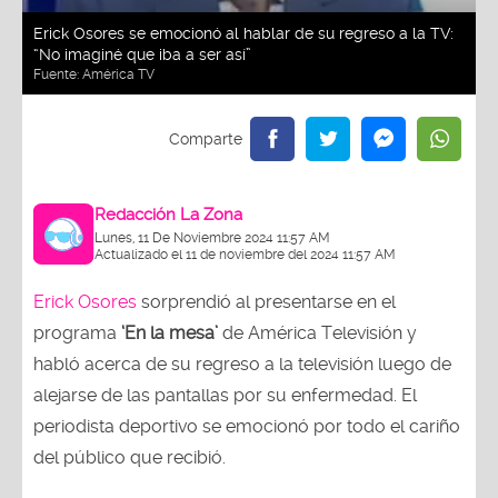
Erick Osores se emocionó al hablar de su regreso a la TV:
“No imaginé que iba a ser así”
Fuente:
América TV
Redacción La Zona
Lunes, 11 De Noviembre 2024 11:57 AM
Actualizado el 11 de noviembre del 2024 11:57 AM
Erick Osores
sorprendió al presentarse en el
programa
‘En la mesa’
de América Televisión y
habló acerca de su regreso a la televisión luego de
alejarse de las pantallas por su enfermedad. El
periodista deportivo se emocionó por todo el cariño
del público que recibió.