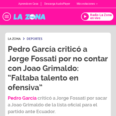
Aprendo en Casa
Descarga AudioPlayer
Más estaciones
Radio La Zona
en vivo
LA ZONA
DEPORTES
Pedro García criticó a
Jorge Fossati por no contar
con Joao Grimaldo:
“Faltaba talento en
ofensiva”
Pedro García
criticó a
Jorge Fossati
por sacar
a Joao Grimaldo de la lista oficial para el
partido ante Ecuador.