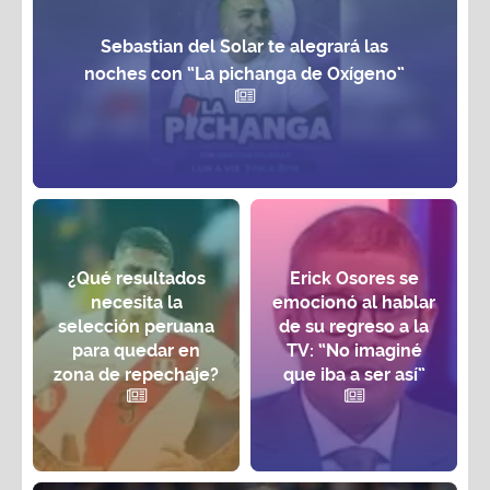
Sebastian del Solar te alegrará las
noches con “La pichanga de Oxígeno”
¿Qué resultados
Erick Osores se
necesita la
emocionó al hablar
selección peruana
de su regreso a la
para quedar en
TV: “No imaginé
zona de repechaje?
que iba a ser así”