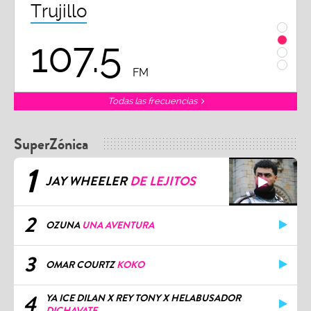
Trujillo
Chi
107.5
1
FM
Todas las frecuencias
SuperZónica
1
JAY WHEELER
DE LEJITOS
2
OZUNA
UNA AVENTURA
3
OMAR COURTZ
KOKO
4
YA ICE DILAN X REY TONY X HELABUSADOR
DICHAVATE