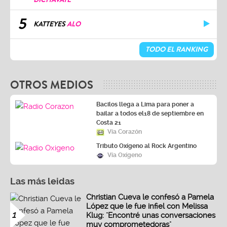
5
KATTEYES
ALO
TODO EL RANKING
OTROS MEDIOS
Bacilos llega a Lima para poner a
bailar a todos el18 de septiembre en
Costa 21
Vía Corazón
Tributo Oxígeno al Rock Argentino
Vía Oxígeno
Las más leidas
Christian Cueva le confesó a Pamela
López que le fue infiel con Melissa
1
Klug: "Encontré unas conversaciones
muy comprometedoras"