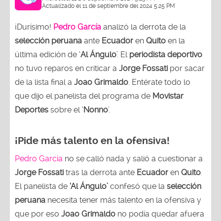
Actualizado el 11 de septiembre del 2024 5:25 PM
¡Durísimo!
Pedro García
analizó la derrota de la
selección peruana
ante
Ecuador
en
Quito
en la
última edición de ‘
Al Ángulo
’. El
periodista deportivo
no tuvo reparos en criticar a
Jorge Fossati
por sacar
de la lista final a
Joao Grimaldo
. Entérate todo lo
que dijo el panelista del programa de
Movistar
Deportes
sobre el ‘
Nonno
’.
¡Pide más talento en la ofensiva!
Pedro García
no se calló nada y salió a cuestionar a
Jorge Fossati
tras la derrota ante
Ecuador
en
Quito
.
El panelista de
‘Al Ángulo’
confesó que la
selección
peruana
necesita tener más talento en la ofensiva y
que por eso
Joao Grimaldo
no podía quedar afuera