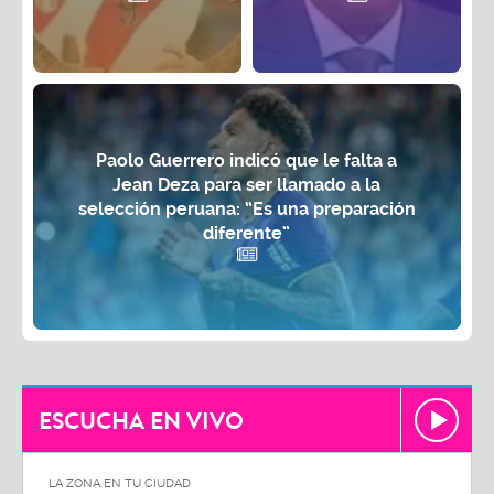
Paolo Guerrero indicó que le falta a
Jean Deza para ser llamado a la
selección peruana: “Es una preparación
diferente”
ESCUCHA EN VIVO
LA ZONA EN TU CIUDAD
LA ZON