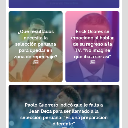
¿Qué resultados
Erick Osores se
necesita la
emocionó al hablar
selección peruana
de su regreso a la
para quedar en
TV: “No imaginé
zona de repechaje?
que iba a ser así”
Paolo Guerrero indicó que le falta a
Jean Deza para ser llamado a la
selección peruana: “Es una preparación
diferente”