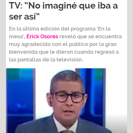
TV: “No imaginé que iba a
ser así”
En la última edición del programa ‘En la
mesa’,
Erick Osores
reveló que se encuentra
muy agradecido con el público por la gran
bienvenida que le dieron cuando regresó a
las pantallas de la televisión.