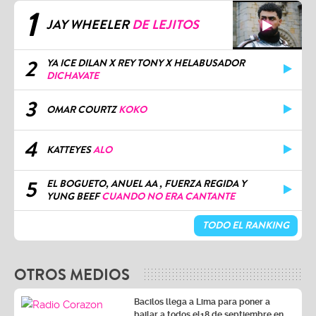
1
JAY WHEELER
DE LEJITOS
2
YA ICE DILAN X REY TONY X HELABUSADOR
DICHAVATE
3
OMAR COURTZ
KOKO
4
KATTEYES
ALO
5
EL BOGUETO, ANUEL AA , FUERZA REGIDA Y
YUNG BEEF
CUANDO NO ERA CANTANTE
TODO EL RANKING
OTROS MEDIOS
Bacilos llega a Lima para poner a
bailar a todos el18 de septiembre en