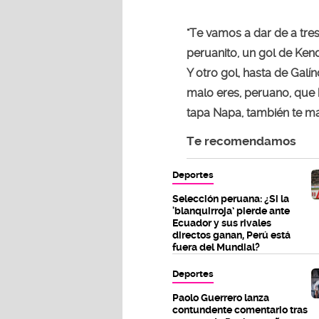
"Te vamos a dar de a tres
peruanito, un gol de Ken
Y otro gol, hasta de Galí
malo eres, peruano, que h
tapa Napa, también te m
Te recomendamos
Deportes
Selección peruana: ¿Si la
'blanquirroja’ pierde ante
Ecuador y sus rivales
directos ganan, Perú está
fuera del Mundial?
Deportes
Paolo Guerrero lanza
contundente comentario tras