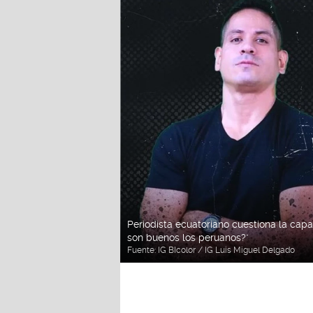
Periodista ecuatoriano cuestiona la capa
son buenos los peruanos?"
Fuente:
IG BIcolor / IG Luis Miguel Delgado