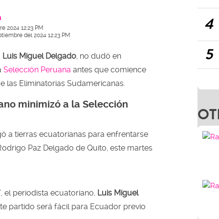
a
4
re 2024 12:23 PM
ptiembre del 2024 12:23 PM
5
,
Luis Miguel Delgado
, no dudó en
a
Selección Peruana
antes que comience
o de las Eliminatorias Sudamericanas.
ano minimizó a la Selección
OT
gó a tierras ecuatorianas para enfrentarse
Rodrigo Paz Delgado de Quito, este martes
, el periodista ecuatoriano,
Luis Miguel
te partido será fácil para Ecuador previo