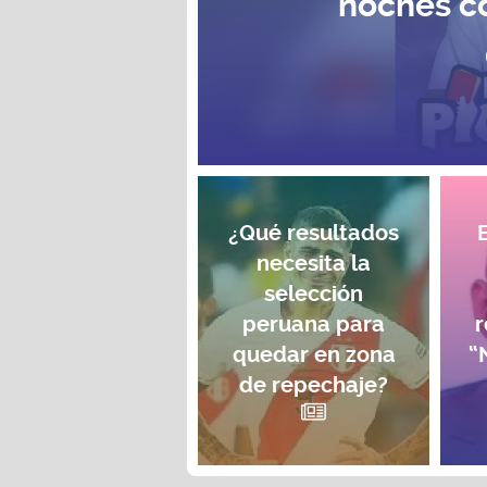
noches c
¿Qué resultados
necesita la
selección
peruana para
r
quedar en zona
“
de repechaje?