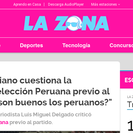
Más estaciones
Aprendo en Casa
Descarga AudioPlayer
e
Deportes
Tecnología
Concurs
iano cuestiona la
ES
lección Peruana previo al
LA ZONA EN TU CIUDAD
LA 
 son buenos los peruanos?"
Arequipa
T
eriodista
Luis Miguel Delgado
criticó
95.9
ana
previo al partido.
FM