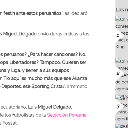
Las 
 festín ante estos peruanitos",
así declaró
is Miguel Delgado
envió duras críticas a los
1
os peruanos? ¿Para hacer canciones? No.
opa Libertadores? Tampoco. Quieren ser
a y Liga, y tienen a sus equipos
2
uin Tío aquí es mucho más que ese Alianza
 Deportes, ese Sporting Cristal",
arremetió.
3
 ecuatoriano,
Luis Miguel Delgado
,
 los futbolistas de la
Selección Peruana
,
e Fossati.