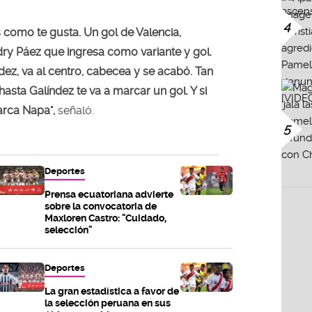
4
 como te gusta. Un gol de Valencia,
dry Páez que ingresa como variante y gol.
ndez, va al centro, cabecea y se acabó. Tan
asta Galíndez te va a marcar un gol. Y si
arca Napa",
señaló.
5
Deportes
Prensa ecuatoriana advierte
sobre la convocatoria de
Maxloren Castro: "Cuidado,
selección"
Deportes
La gran estadística a favor de
la selección peruana en sus