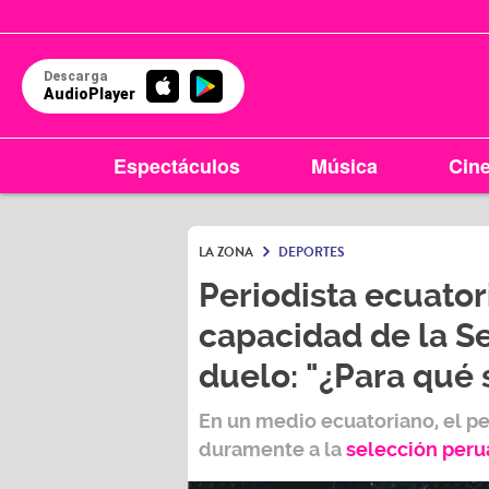
Descarga
AudioPlayer
Espectáculos
Música
Cin
LA ZONA
DEPORTES
Periodista ecuator
capacidad de la Se
duelo: "¿Para qué
En un medio ecuatoriano, el p
duramente a la
selección peru