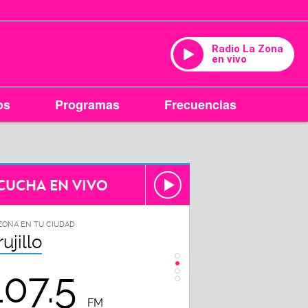
Radio La Zona
en vivo
os
Programas
Frecuencias
CUCHA EN VIVO
ZONA EN TU CIUDAD
LA ZONA EN TU CIUDAD
rujillo
Chiclayo
107.5
102.3
FM
FM