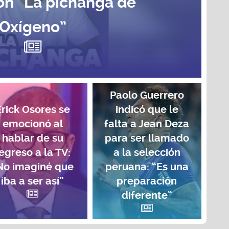
on “La pichanga de
Oxígeno”
Paolo Guerrero
Erick Osores se
indicó que le
emocionó al
falta a Jean Deza
hablar de su
para ser llamado
egreso a la TV:
a la selección
No imaginé que
peruana: “Es una
iba a ser así”
preparación
diferente”