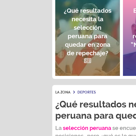
¿Qué resultados
necesita la
selección
peruana para
r
quedar en zona
“
de repechaje?
LA ZONA
DEPORTES
¿Qué resultados ne
peruana para qued
La
selección peruana
se encuen
posiciones...pero ¿qué es lo que