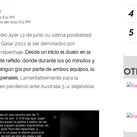
4
a
2 6:11 PM
io del 2022 6:11 PM
5
ió ayer 13 de junio su última posibilidad
e Qatar 2022 al ser derrotados por
e repechaje.
Desde un inicio el duelo en la
e reñido, donde durante los 90 minutos y
OT
ningún gol por parte de ambos equipos, lo
 penales.
Lamentablemente para la
les perdieron ante Australia 5-4, dejándola