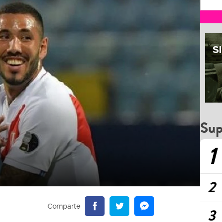
Sup
1
2
3