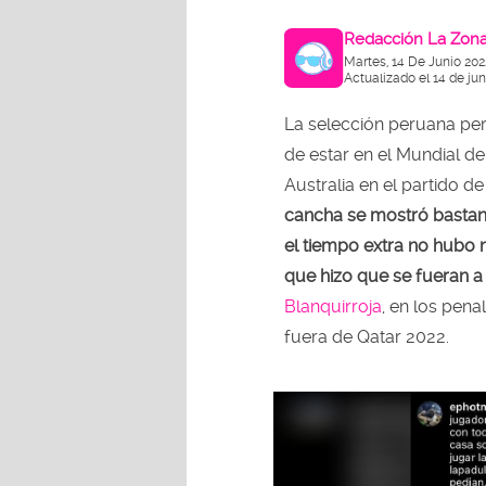
Redacción La Zon
Martes, 14 De Junio 202
Actualizado el 14 de jun
La selección peruana perd
de estar en el Mundial d
Australia en el partido d
cancha se mostró bastant
el tiempo extra no hubo 
que hizo que se fueran a
Blanquirroja
, en los pena
fuera de Qatar 2022.