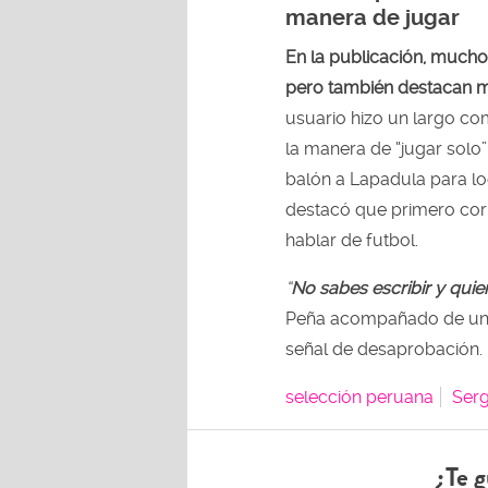
manera de jugar
En la publicación, mucho
pero también destacan m
usuario hizo un largo c
la manera de “jugar solo”
balón a Lapadula para log
destacó que primero corri
hablar de futbol.
“
No sabes escribir y quie
Peña
acompañado de un e
señal de desaprobación.
selección peruana
Serg
¿Te g