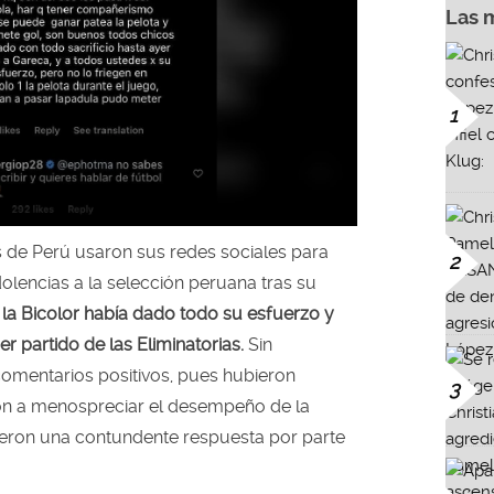
Las 
1
 de Perú usaron sus redes sociales para
2
lencias a la selección peruana tras su
la Bicolor había dado todo su esfuerzo y
r partido de las Eliminatorias.
Sin
omentarios positivos, pues hubieron
3
on a menospreciar el desempeño de la
ibieron una contundente respuesta por parte