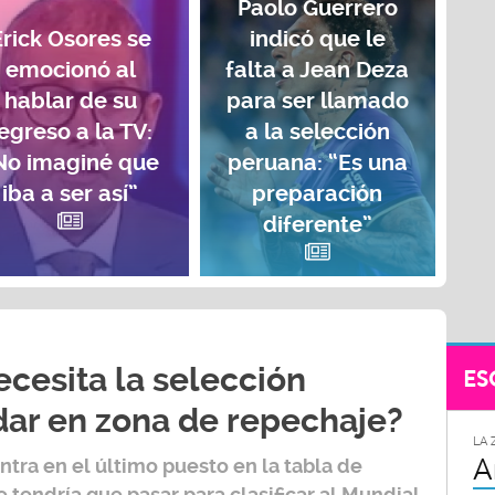
Paolo Guerrero
Erick Osores se
indicó que le
emocionó al
falta a Jean Deza
hablar de su
para ser llamado
egreso a la TV:
a la selección
No imaginé que
peruana: “Es una
iba a ser así”
preparación
diferente”
cesita la selección
ES
ar en zona de repechaje?
LA 
A
tra en el último puesto en la tabla de
 tendría que pasar para clasificar al
Mundial