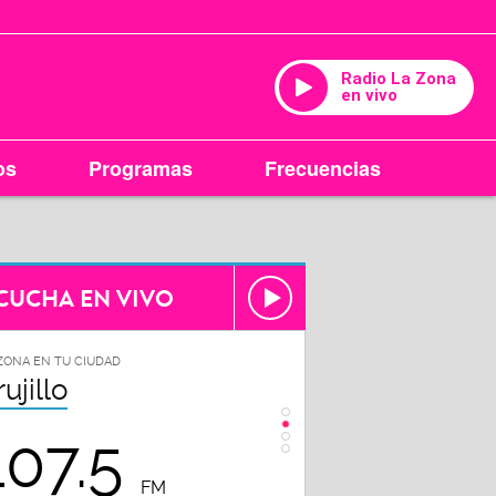
Radio La Zona
en vivo
os
Programas
Frecuencias
CUCHA EN VIVO
ZONA EN TU CIUDAD
LA ZONA EN TU CIUDAD
hiclayo
Piura
102.3
98.7
FM
FM