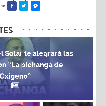
TES
l Solar te alegrará las
on “La pichanga de
Oxígeno”