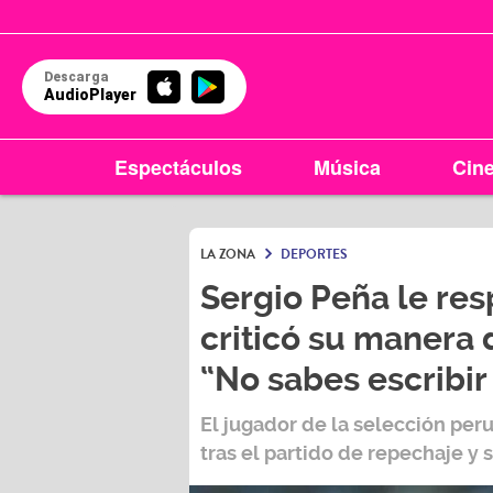
Descarga
AudioPlayer
Espectáculos
Música
Cin
LA ZONA
DEPORTES
Sergio Peña le res
criticó su manera 
LA ZONA EN TU CIU
“No sabes escribir
Arequipa
El jugador de la selección peru
95.9
tras el partido de repechaje y s