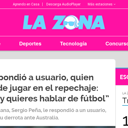
Más estaciones
Aprendo en Casa
Descarga AudioPlayer
e
Deportes
Tecnología
Concurs
pondió a usuario, quien
ES
de jugar en el repechaje:
DAD
LA ZONA EN TU CIUDAD
LA 
 y quieres hablar de fútbol”
Trujillo
C
ana, Sergio Peña, le respondió a un usuario,
107.5
u derrota ante Australia.
FM
FM