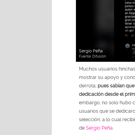
Sergio Peña
Fuente:
Difusión
Muchos usuarios hinchas
mostrar su apoyo y condo
derrota,
pues sabían que 
dedicación desde el prime
embargo, no solo hubo c
usuarios que se dedicar
selección, a lo cual rec
de
Sergio Peña
.