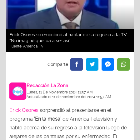
Erick Osores se emocionó al hablar de su regreso a la TV:
“No imaginé que iba a ser así”
Fuente:
América TV
Redacción La Zona
Lunes, 11 De Noviembre 2024 11:57 AM
Actualizado el 11 de noviembre del 2024 11:57 AM
Erick Osores
sorprendió al presentarse en el
programa
‘En la mesa’
de América Televisión y
habló acerca de su regreso a la televisión luego de
alejarse de las pantallas por su enfermedad. El