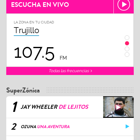
ESCUCHA EN VIVO
LA ZONA EN TU CIUDAD
LA ZON
Trujillo
Chi
107.5
1
FM
Todas las frecuencias
SuperZónica
1
JAY WHEELER
DE LEJITOS
2
OZUNA
UNA AVENTURA