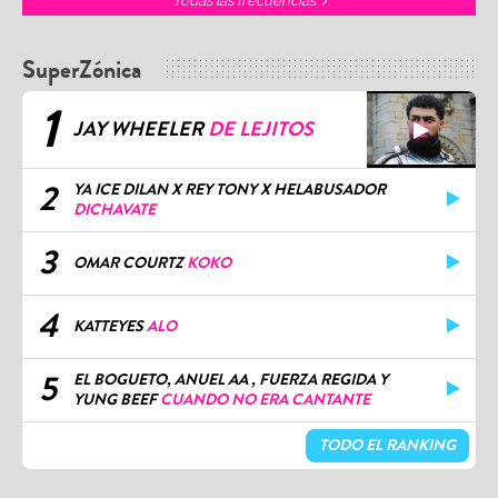
Todas las frecuencias
SuperZónica
1
JAY WHEELER
DE LEJITOS
2
YA ICE DILAN X REY TONY X HELABUSADOR
DICHAVATE
3
OMAR COURTZ
KOKO
4
KATTEYES
ALO
5
EL BOGUETO, ANUEL AA , FUERZA REGIDA Y
YUNG BEEF
CUANDO NO ERA CANTANTE
TODO EL RANKING