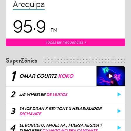
Arequipa
95.9
FM
Todas las frecuencias
SuperZónica
1
OMAR COURTZ
KOKO
2
JAY WHEELER
DE LEJITOS
3
YA ICE DILAN X REY TONY X HELABUSADOR
DICHAVATE
4
EL BOGUETO, ANUEL AA , FUERZA REGIDA Y
YUNG BEEF
CUANDO NO ERA CANTANTE