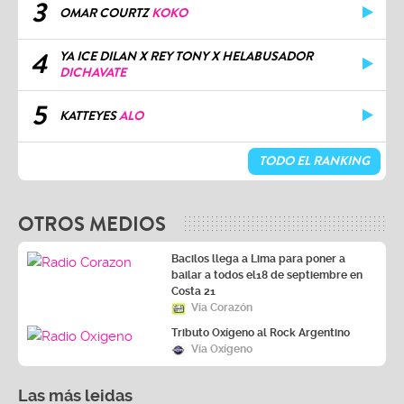
3
OMAR COURTZ
KOKO
4
YA ICE DILAN X REY TONY X HELABUSADOR
DICHAVATE
5
KATTEYES
ALO
TODO EL RANKING
OTROS MEDIOS
Bacilos llega a Lima para poner a
bailar a todos el18 de septiembre en
Costa 21
Vía Corazón
Tributo Oxígeno al Rock Argentino
Vía Oxígeno
Las más leidas