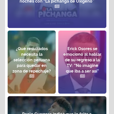
noches con “La pichanga de Oxígeno”
¿Qué resultados
Erick Osores se
necesita la
emocionó al hablar
selección peruana
de su regreso a la
para quedar en
TV: “No imaginé
zona de repechaje?
que iba a ser así”