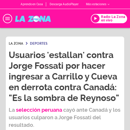
Aprendo en Casa
Descarga AudioPlayer
Más estaciones
Radio La Zona
en vivo
LA ZONA
DEPORTES
Usuarios 'estallan' contra
Jorge Fossati por hacer
ingresar a Carrillo y Cueva
en derrota contra Canadá:
"Es la sombra de Reynoso"
La
selección peruana
cayó ante Canadá y los
usuarios culparon a
Jorge Fossati
del
resultado.