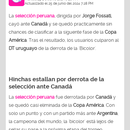
Actualizado el 25 de junio del 2024 7:28 PM
La
selección peruana
, dirigida por
Jorge Fossati,
cayó ante
Canadá
y se quedó practicamente sin
chances de clasificar a la siguente fase de la
Copa
América
. Tras el resultado, los usuarios culparon al
DT uruguayo
de la derrota de la 'Bicolor'.
Hinchas estallan por derrota de la
selección ante Canadá
La
selección peruana
fue derrotada por
Canadá
y
se quedó casi eliminada de la
Copa América
. Con
solo un punto y con un partido más ante
Argentina
,
la campeona del mundo, la 'bicolor' está lejos de
sellar su pase a la próxima etapa del torneo