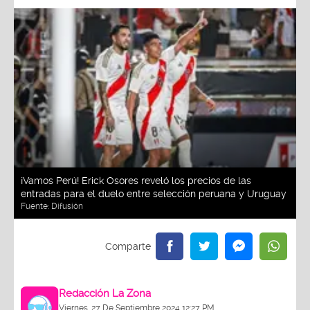
¡Vamos Perú! Erick Osores reveló los precios de las
entradas para el duelo entre selección peruana y Uruguay
Fuente:
Difusión
Redacción La Zona
Viernes, 27 De Septiembre 2024 12:27 PM