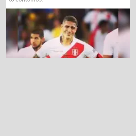
¿Qué resultados necesita la selección peruana para
quedar en zona de repechaje?
Fuente:
Difusión
Redacción La Zona
Miércoles, 20 De Noviembre 2024 1:10 PM