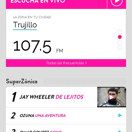
ESCUCHA EN VIVO
LA ZONA EN TU CIUDAD
LA ZON
Trujillo
Chi
107.5
1
FM
Todas las frecuencias
SuperZónica
1
JAY WHEELER
DE LEJITOS
2
OZUNA
UNA AVENTURA