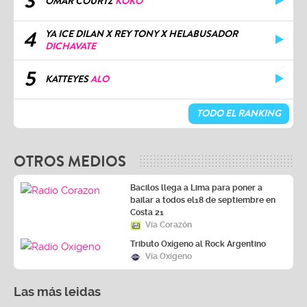
3
OMAR COURTZ
KOKO
4
YA ICE DILAN X REY TONY X HELABUSADOR
DICHAVATE
5
KATTEYES
ALO
TODO EL RANKING
OTROS MEDIOS
Bacilos llega a Lima para poner a
bailar a todos el18 de septiembre en
Costa 21
Vía Corazón
Tributo Oxígeno al Rock Argentino
Vía Oxígeno
Las más leidas