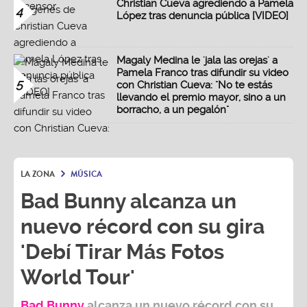
Christian Cueva agrediendo a Pamela
4
López tras denuncia pública [VIDEO]
Magaly Medina le 'jala las orejas' a
Pamela Franco tras difundir su video
5
con Christian Cueva: "No te estás
llevando el premio mayor, sino a un
borracho, a un pegalón"
LA ZONA
MÚSICA
Bad Bunny alcanza un
nuevo récord con su gira
'Debí Tirar Más Fotos
World Tour'
Bad Bunny
alcanza un nuevo récord con su