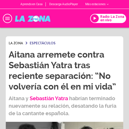
Aprendo en Casa
Descarga AudioPlayer
Más estaciones
Radio La Zona
en vivo
LA ZONA
ESPECTÁCULOS
Aitana arremete contra
Sebastián Yatra tras
reciente separación: “No
volvería con él en mi vida”
Aitana
y
Sebastián Yatra
habrían terminado
nuevamente su relación, desatando la furia
de la cantante española.