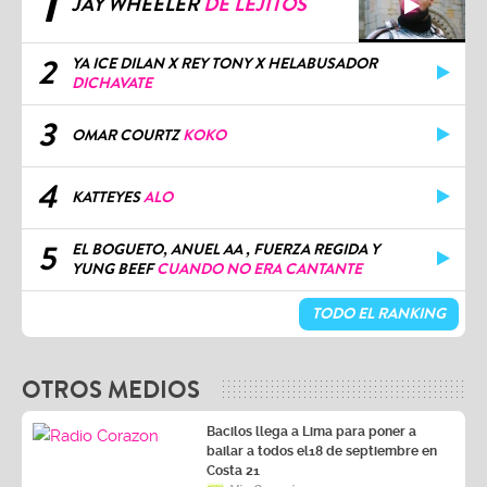
1
JAY WHEELER
DE LEJITOS
2
YA ICE DILAN X REY TONY X HELABUSADOR
DICHAVATE
3
OMAR COURTZ
KOKO
4
KATTEYES
ALO
5
EL BOGUETO, ANUEL AA , FUERZA REGIDA Y
YUNG BEEF
CUANDO NO ERA CANTANTE
TODO EL RANKING
OTROS MEDIOS
Bacilos llega a Lima para poner a
bailar a todos el18 de septiembre en
Costa 21