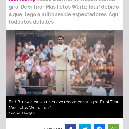
gira
'Debí Tirar Más Fotos World Tour
' debido
a que llegó a millones de espectadores. Aquí
todos los detalles.
Bad Bunny alcanza un nuevo récord con su gira 'Debí Tirar
Más Fotos World Tour'
Fuente:
Instagram