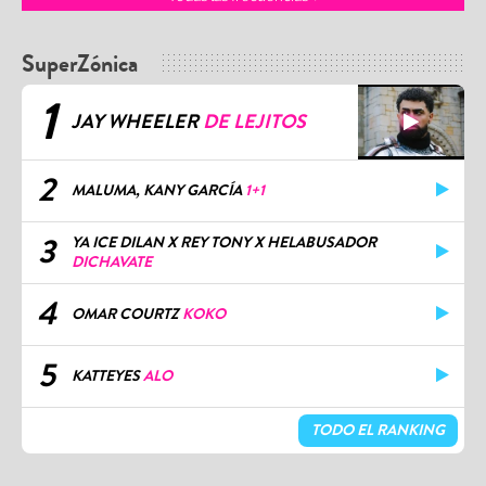
SuperZónica
1
JAY WHEELER
DE LEJITOS
2
MALUMA, KANY GARCÍA
1+1
3
YA ICE DILAN X REY TONY X HELABUSADOR
DICHAVATE
4
OMAR COURTZ
KOKO
5
KATTEYES
ALO
TODO EL RANKING