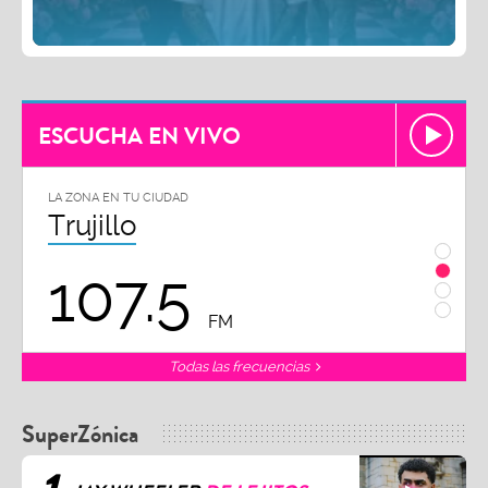
ESCUCHA EN VIVO
LA ZONA EN TU CIUDAD
LA ZON
Trujillo
Chi
107.5
1
FM
Todas las frecuencias
SuperZónica