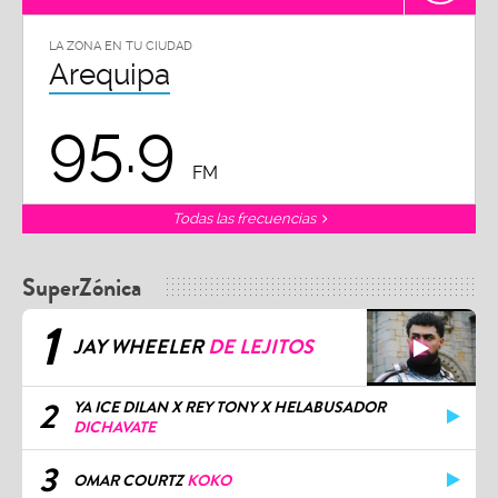
LA ZONA EN TU CIUDAD
Arequipa
95.9
FM
Todas las frecuencias
SuperZónica
1
JAY WHEELER
DE LEJITOS
2
YA ICE DILAN X REY TONY X HELABUSADOR
DICHAVATE
3
OMAR COURTZ
KOKO