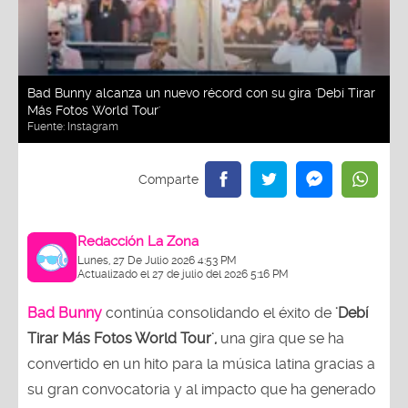
Bad Bunny alcanza un nuevo récord con su gira 'Debí Tirar
Más Fotos World Tour'
Fuente:
Instagram
Redacción La Zona
Lunes, 27 De Julio 2026 4:53 PM
Actualizado el 27 de julio del 2026 5:16 PM
Bad Bunny
continúa consolidando el éxito de
'Debí
Tirar Más Fotos World Tour',
una gira que se ha
convertido en un hito para la música latina gracias a
su gran convocatoria y al impacto que ha generado