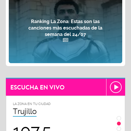
Ranking La Zona: Estas son las
canciones más escuchadas de la
semana del 24/07
ESCUCHA EN VIVO
LA ZONA EN TU CIUDAD
LA ZON
Trujillo
Chi