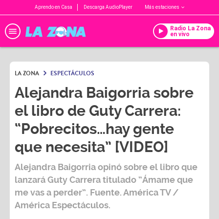
Aprendo en Casa
Descarga AudioPlayer
Más estaciones
Radio La Zona
en vivo
LA ZONA
ESPECTÁCULOS
Alejandra Baigorria sobre
el libro de Guty Carrera:
“Pobrecitos…hay gente
que necesita” [VIDEO]
Alejandra Baigorria
opinó sobre el libro que
lanzará
Guty Carrera
titulado “Ámame que
me vas a perder”. Fuente. América TV /
América Espectáculos.