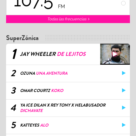
107.5
1
FM
Todas las frecuencias
SuperZónica
1
JAY WHEELER
DE LEJITOS
2
OZUNA
UNA AVENTURA
3
OMAR COURTZ
KOKO
4
YA ICE DILAN X REY TONY X HELABUSADOR
DICHAVATE
5
KATTEYES
ALO