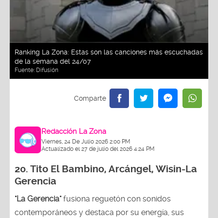
Ranking La Zona: Estas son las canciones más escuchadas
de la semana del 24/07
Fuente:
Difusión
Redacción La Zona
Viernes, 24 De Julio 2026 2:00 PM
Actualizado el 27 de julio del 2026 4:24 PM
20.
Tito El Bambino, Arcángel, Wisin-La
Gerencia
"La Gerencia"
fusiona reguetón con sonidos
contemporáneos y destaca por su energía, sus