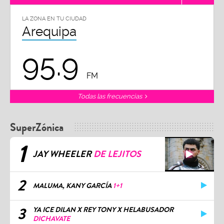
LA ZONA EN TU CIUDAD
Arequipa
95.9
FM
Todas las frecuencias
SuperZónica
1
JAY WHEELER
DE LEJITOS
2
MALUMA, KANY GARCÍA
1+1
3
YA ICE DILAN X REY TONY X HELABUSADOR
DICHAVATE