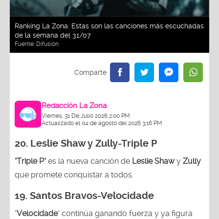
Ranking La Zona: Estas son las canciones más escuchadas
de la semana del 31/07
Fuente:
Difusión
Redacción La Zona
Viernes, 31 De Julio 2026 2:00 PM
Actualizado el 04 de agosto del 2026 3:16 PM
20. Leslie Shaw y Zully-
Triple P
"Triple P"
es la nueva canción de
Leslie Shaw
y
Zully
que promete conquistar a todos.
19. Santos Bravos-Velocidade
"
Velocidade
" continúa ganando fuerza y ya figura