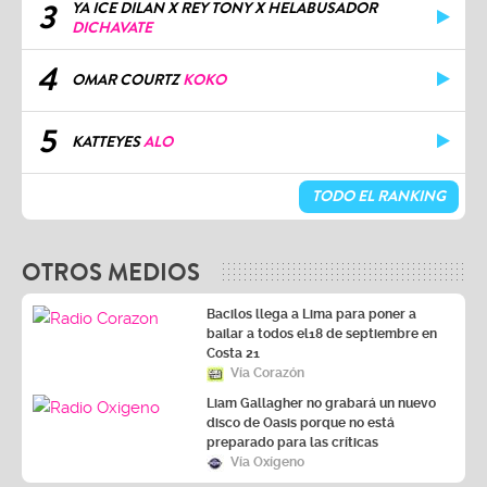
3
YA ICE DILAN X REY TONY X HELABUSADOR
DICHAVATE
4
OMAR COURTZ
KOKO
5
KATTEYES
ALO
TODO EL RANKING
OTROS MEDIOS
Bacilos llega a Lima para poner a
bailar a todos el18 de septiembre en
Costa 21
Vía Corazón
Liam Gallagher no grabará un nuevo
disco de Oasis porque no está
preparado para las críticas
Vía Oxígeno