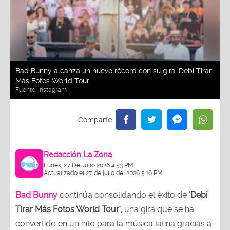
Bad Bunny alcanza un nuevo récord con su gira 'Debí Tirar
Más Fotos World Tour'
Fuente:
Instagram
Redacción La Zona
Lunes, 27 De Julio 2026 4:53 PM
Actualizado el 27 de julio del 2026 5:16 PM
Bad Bunny
continúa consolidando el éxito de
'Debí
Tirar Más Fotos World Tour',
una gira que se ha
convertido en un hito para la música latina gracias a