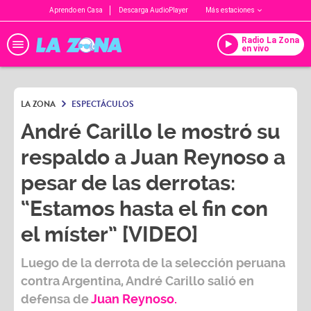
Aprendo en Casa
Descarga AudioPlayer
Más estaciones
Radio La Zona
en vivo
LA ZONA
ESPECTÁCULOS
André Carillo le mostró su
respaldo a Juan Reynoso a
pesar de las derrotas:
“Estamos hasta el fin con
el míster” [VIDEO]
Luego de la derrota de la
selección peruana
contra Argentina,
André Carillo
salió en
defensa de
Juan Reynoso
.