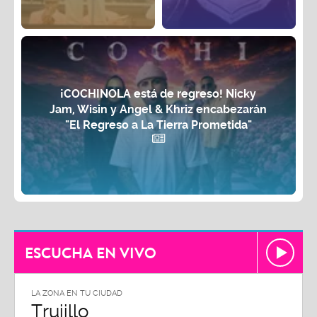
¡COCHINOLA está de regreso! Nicky
Jam, Wisin y Angel & Khriz encabezarán
"El Regreso a La Tierra Prometida"
ESCUCHA EN VIVO
U CIUDAD
LA ZONA EN TU CIUDAD
o
Chiclayo