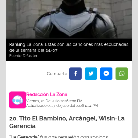
Ranking La Zona: Estas son las canciones más escuchadas
de la semana del 24/07
Fuente:
Difusión
Redacción La Zona
Viernes, 24 De Julio 2026 2:00 PM
Actualizado el 27 de julio del 2026 4:24 PM
20.
Tito El Bambino, Arcángel, Wisin-La
Gerencia
"La Gerencia"
fusiona reguetón con sonidos