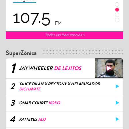
7.5
102.3
FM
F
Todas las frecuencias
SuperZónica
1
JAY WHEELER
DE LEJITOS
2
YA ICE DILAN X REY TONY X HELABUSADOR
DICHAVATE
3
OMAR COURTZ
KOKO
4
KATTEYES
ALO