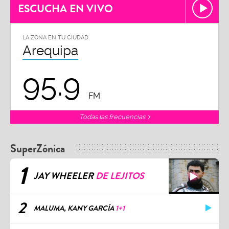
ESCUCHA EN VIVO
LA ZONA EN TU CIUDAD
Arequipa
95.9
FM
Todas las frecuencias
SuperZónica
1
JAY WHEELER
DE LEJITOS
2
MALUMA, KANY GARCÍA
1+1