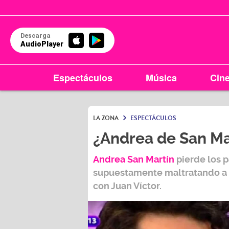
Descarga
AudioPlayer
Espectáculos
Música
Cin
LA ZONA
ESPECTÁCULOS
¿Andrea de San Mar
Andrea San Martín
pierde los p
supuestamente maltratando a s
con Juan Víctor.