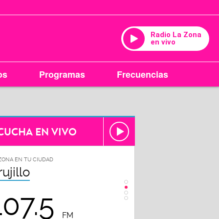
Radio La Zona
en vivo
os
Programas
Frecuencias
CUCHA EN VIVO
ZONA EN TU CIUDAD
LA ZONA EN TU CIUDAD
rujillo
Chiclayo
107.5
102.3
FM
FM