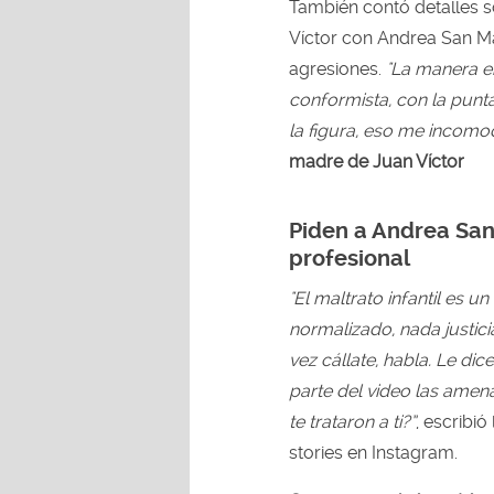
También contó detalles s
Víctor con Andrea San Mar
agresiones.
"La manera e
conformista, con la punta
la figura, eso me incom
madre de Juan Víctor
Piden a Andrea Sa
profesional
"El maltrato infantil es u
normalizado, nada justicia 
vez cállate, habla. Le dic
parte del video las amena
te trataron a ti?”
, escribi
stories en Instagram.