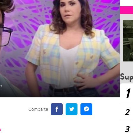
Sup
1
a?
2
3
a