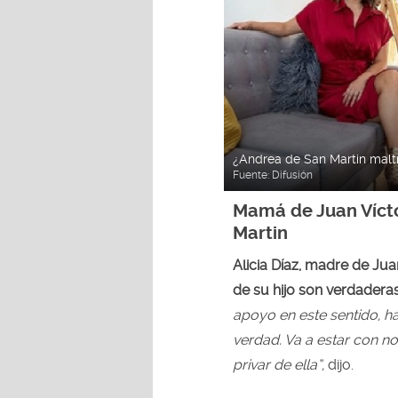
¿Andrea de San Martin maltr
Fuente:
Difusión
Mamá de Juan Víct
Martin
Alicia Díaz, madre de Jua
de su hijo son verdaderas
apoyo en este sentido, h
verdad. Va a estar con no
privar de ella”,
dijo.