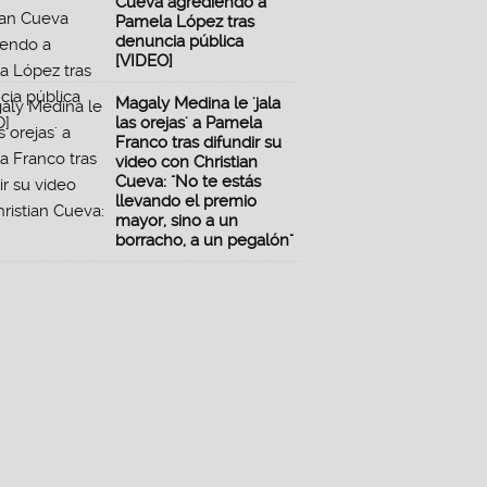
Cueva agrediendo a
Pamela López tras
denuncia pública
[VIDEO]
Magaly Medina le 'jala
las orejas' a Pamela
Franco tras difundir su
video con Christian
Cueva: "No te estás
llevando el premio
mayor, sino a un
borracho, a un pegalón"