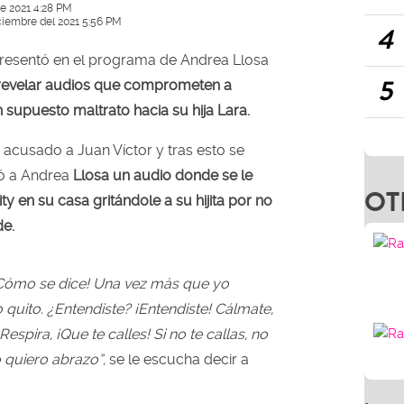
e 2021 4:28 PM
ciembre del 2021 5:56 PM
4
presentó en el programa de Andrea Llosa
5
revelar audios que comprometen a
 supuesto maltrato hacia su hija Lara.
 acusado a Juan Víctor y tras esto se
ró a Andrea
Llosa un audio donde se le
OT
ty en su casa gritándole a su hijita por no
de.
¡Cómo se dice! Una vez más que yo
 quito. ¿Entendiste? ¡Entendiste! Cálmate,
Respira, ¡Que te calles! Si no te callas, no
o quiero abrazo”,
se le escucha decir a