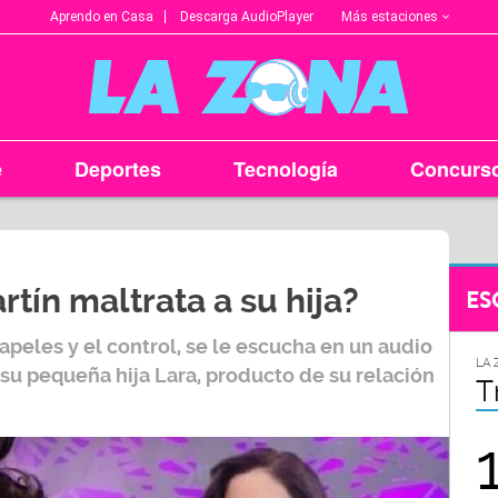
Más estaciones
Aprendo en Casa
Descarga AudioPlayer
e
Deportes
Tecnología
Concurs
tín maltrata a su hija?
ES
apeles y el control, se le escucha en un audio
LA ZONA EN TU CIUDAD
LA 
u pequeña hija Lara, producto de su relación
Arequipa
T
95.9
FM