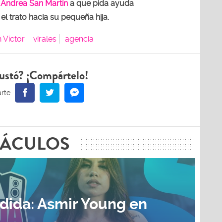
a
Andrea San Martín
a que pida ayuda
el trato hacia su pequeña hija.
 Víctor
virales
agencia
ustó? ¡Compártelo!
TÁCULOS
dida: Asmir Young en