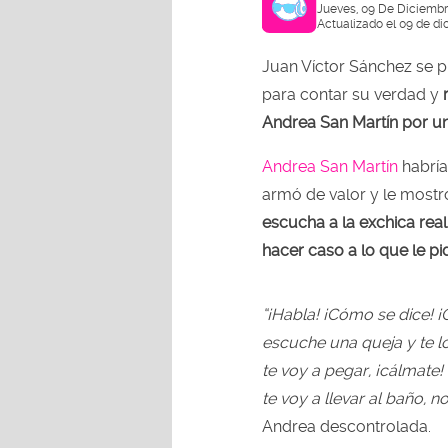
Jueves, 09 De Diciembr
Actualizado el 09 de di
Juan Víctor Sánchez se 
para contar su verdad y
Andrea San Martín por un
Andrea San Martín
habría
armó de valor y le most
escucha a la exchica reali
hacer caso a lo que le pi
“¡Habla! ¡Cómo se dice! 
escuche una queja y te lo
te voy a pegar, ¡cálmate! 
te voy a llevar al baño, n
Andrea descontrolada.