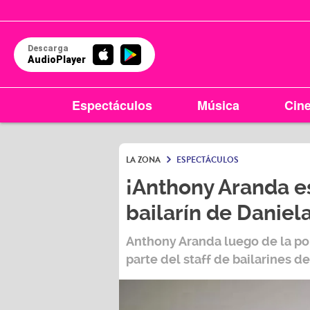
Descarga
AudioPlayer
Espectáculos
Música
Cin
LA ZONA
ESPECTÁCULOS
¡Anthony Aranda e
bailarín de Daniel
Anthony Aranda
luego de la p
parte del staff de bailarines d