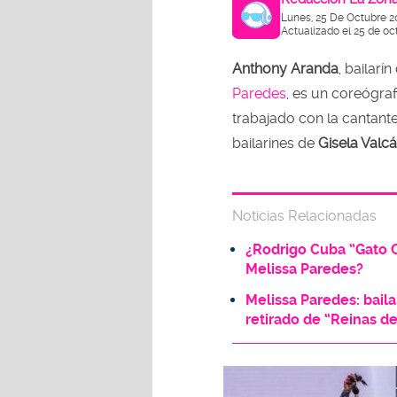
Lunes, 25 De Octubre 2
Actualizado el 25 de oc
Anthony Aranda
, bailarí
Paredes
, es un coreógra
trabajado con la cantant
bailarines de
Gisela Valcá
Noticias Relacionadas
¿Rodrigo Cuba “Gato 
Melissa Paredes?
Melissa Paredes: bail
retirado de “Reinas d