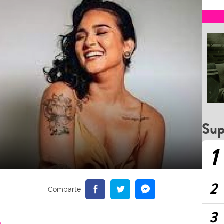
Sup
1
2
3
a