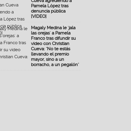
Cueva agrediendo a
Pamela López tras
denuncia pública
[VIDEO]
Magaly Medina le 'jala
las orejas' a Pamela
Franco tras difundir su
video con Christian
Cueva: "No te estás
llevando el premio
mayor, sino a un
borracho, a un pegalón"