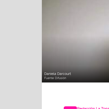
Daniela Darcourt
Fuente:
Difusión
Redacción La Zon