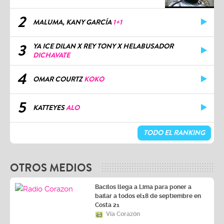
2
MALUMA, KANY GARCÍA
1+1
3
YA ICE DILAN X REY TONY X HELABUSADOR
DICHAVATE
4
OMAR COURTZ
KOKO
5
KATTEYES
ALO
TODO EL RANKING
OTROS MEDIOS
Bacilos llega a Lima para poner a
bailar a todos el18 de septiembre en
Costa 21
Vía Corazón