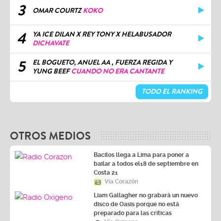
3
OMAR COURTZ
KOKO
4
YA ICE DILAN X REY TONY X HELABUSADOR
DICHAVATE
5
EL BOGUETO, ANUEL AA , FUERZA REGIDA Y
YUNG BEEF
CUANDO NO ERA CANTANTE
TODO EL RANKING
OTROS MEDIOS
Bacilos llega a Lima para poner a
bailar a todos el18 de septiembre en
Costa 21
Vía Corazón
Liam Gallagher no grabará un nuevo
disco de Oasis porque no está
preparado para las críticas
Vía Oxígeno