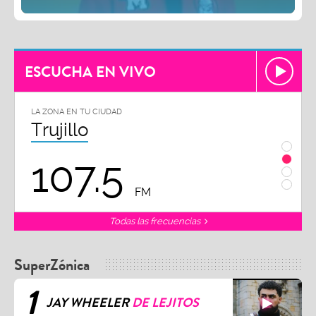
ESCUCHA EN VIVO
LA ZONA EN TU CIUDAD
LA ZON
Trujillo
Chi
107.5
1
FM
Todas las frecuencias
SuperZónica
1
JAY WHEELER
DE LEJITOS