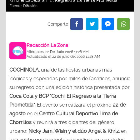
Khriz encabezarán "El Regreso a La Tierra Prometida"
Fuente:
Difusión
Redacción La Zona
Miércoles, 22 De Julio 2026 11:28 AM
Actualizado el 22 de julio del 2026 11:28 AM
COCHINOLA,
una de las fiestas urbanas más
icónicas y esperadas por miles de fanáticos, anuncia
su regreso con una edición histórica presentada por
Coca Cola y BCP "Cochi: El Regreso a la Tierra
Prometida"
. El evento se realizará el próximo
22 de
agosto
en el
Centro Cultural Deportivo Lima de
Chorrillos
y reunirá a tres gigantes del género
urbano:
Nicky Jam, Wisin y el dúo Angel & Khriz,
en
una noche que promete convertirse en uno de los