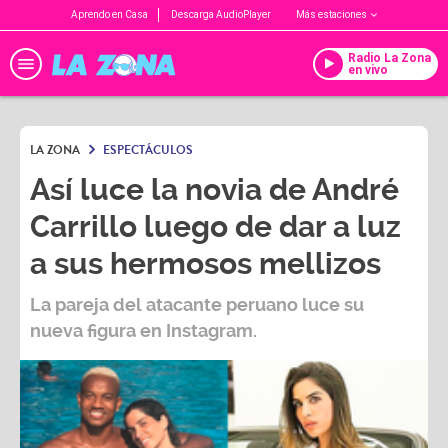
Aprendo en Casa
Descarga AudioPlayer
Más estaciones
Radio La Zona
en vivo
LA ZONA
ESPECTÁCULOS
Así luce la novia de André
Carrillo luego de dar a luz
a sus hermosos mellizos
La pareja del atacante peruano luce su
nueva figura en Instagram.