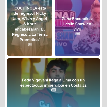
¡COCHINOLA está
de regreso! Nicky
Jam, Wisin y Angel
Zona Encendida:
& Khriz
Leslie Shaw en
encabezarán "El
vivo
Regreso a La Tierra
Prometida"
Fede Vigevani llega a Lima con un
espectáculo imperdible en Costa 21