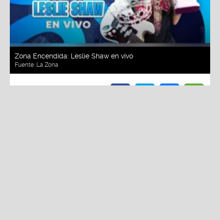
Zona Encendida: Leslie Shaw en vivo
Fuente:
La Zona
Redacción La Zona
Miércoles, 22 De Julio 2026 11:01 AM
Actualizado el 22 de julio del 2026 11:03 AM
“
Zona Encendida
”
regresó con una nueva edición
con Leslie Shaw, quien desplegó toda su fuerza,
carisma y talento en una sesión cargada de música
y mucho flow.
Escúchala
aquí.
Como se sabe,
“Zona Encendida”
reúne a los