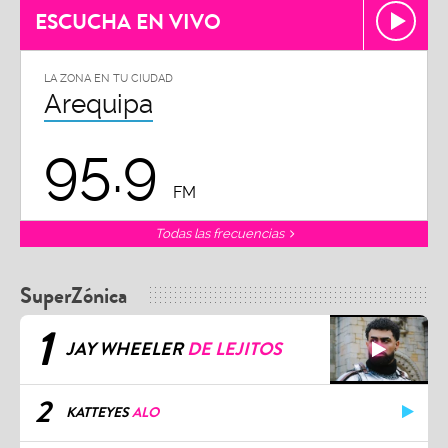
ESCUCHA EN VIVO
LA ZONA EN TU CIUDAD
Arequipa
95.9
FM
Todas las frecuencias
SuperZónica
1
JAY WHEELER
DE LEJITOS
2
KATTEYES
ALO