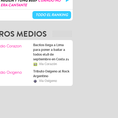
REGIDA Y YUNG BEEF
CUANDO NO
ERA CANTANTE
TODO EL RANKING
ROS MEDIOS
Bacilos llega a Lima
para poner a bailar a
todos el18 de
septiembre en Costa 21
Vía Corazón
Tributo Oxígeno al Rock
Argentino
Vía Oxígeno