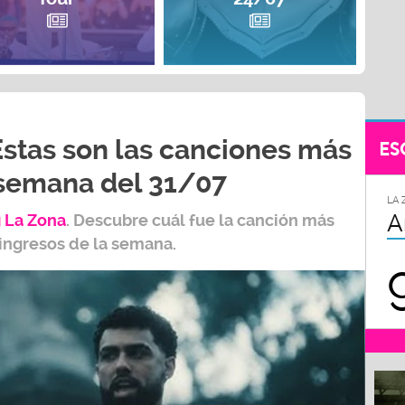
Estas son las canciones más
ES
 semana del 31/07
LA 
A
 L
a Zona
.
Descubre cuál fue la canción más
 ingresos de la semana.