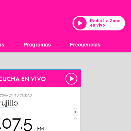
Radio La Zona
en vivo
os
Programas
Frecuencias
CUCHA EN VIVO
ZONA EN TU CIUDAD
LA ZONA EN TU CIUDAD
rujillo
Chiclayo
107.5
102.3
FM
FM