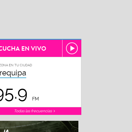
CUCHA EN VIVO
ZONA EN TU CIUDAD
requipa
95.9
FM
Todas las frecuencias