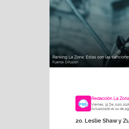
Ranking La Zona: Estas son las cancio
Fuente:
Difusión
Redacción La Zon
Viernes, 31 De Julio 20
Actualizado el 04 de ag
20. Leslie Shaw y Zu