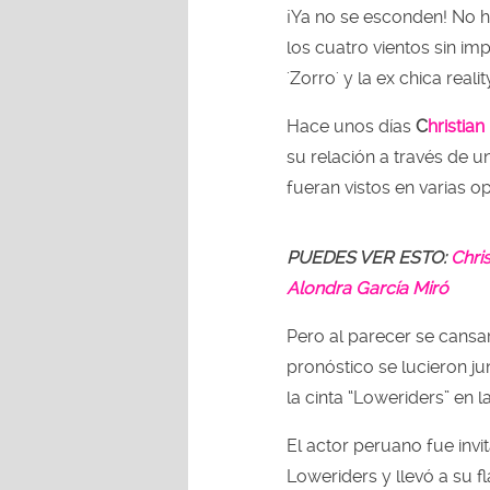
¡Ya no se esconden! No 
los cuatro vientos sin imp
'Zorro' y la ex chica real
Hace unos días
C
hristian
su relación a través de 
fueran vistos en varias o
PUEDES VER ESTO:
Chris
Alondra García Miró
Pero al parecer se cansa
pronóstico se lucieron ju
la cinta “Loweriders” en 
El actor peruano fue invit
Loweriders y llevó a su 