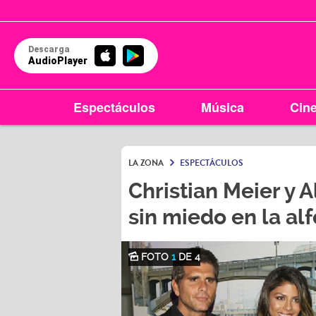
Descarga
AudioPlayer
Espectáculos
Música
Cin
LA ZONA
ESPECTÁCULOS
Christian Meier y 
sin miedo en la al
FOTO
1
DE 4