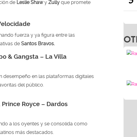
5
ción de
Leslie Shaw
y
Zully
que promete
Velocidade
nando fuerza y ya figura entre las
OT
ativas de
Santos Bravos.
po & Gangsta – La Villa
 desempeño en las plataformas digitales
avoritas del público.
 Prince Royce – Dardos
ndo a los oyentes y se consolida como
latinos más destacados.