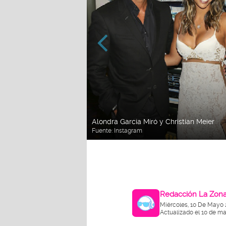
Alondra García Miró y Christian Meier
Fuente: Instagram
Redacción La Zon
Miércoles, 10 De Mayo 
Actualizado el 10 de ma