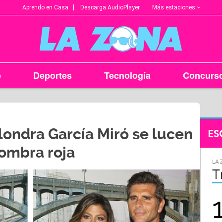
Más estaciones
Aprendo en Casa
Descarga AudioPlayer
e
Deportes
Tecnología
Concurs
Alondra García Miró se lucen
ES
fombra roja
LA ZONA EN TU CIUDAD
LA 
Arequipa
T
95.9
FM