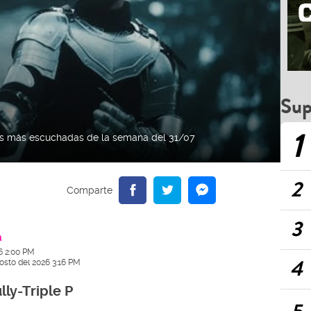
Sup
1
nes más escuchadas de la semana del 31/07
2
3
a
26 2:00 PM
4
osto del 2026 3:16 PM
lly-
Triple P