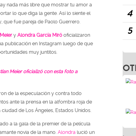
hay nada más libre que mostrar tu amor a
4
ortar lo que diga la gente. Así lo siente el
ity, que fue pareja de Paolo Guerrero.
5
 Meier
y
Alondra García Miró
oficializaron
una publicación en Instagram luego de que
portunidades muy juntitos.
OT
tian Meier oficializó con esta foto a
ron de la especulación y contra todo
ntos ante la prensa en la alfombra roja de
la ciudad de Los Ángeles, Estados Unidos.
ado a la gala de la premier de la película
flamante novia de la mano.
Alondra
lució un