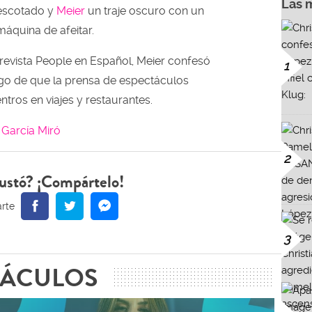
Las 
 escotado y
Meier
un traje oscuro con un
máquina de afeitar.
revista People en Español, Meier confesó
1
go de que la prensa de espectáculos
ntros en viajes y restaurantes.
 García Miró
2
ustó? ¡Compártelo!
3
TÁCULOS