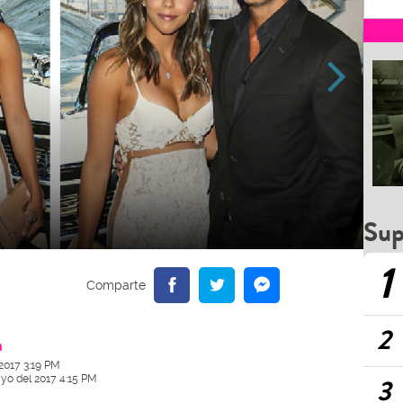
Sup
1
2
a
2017 3:19 PM
yo del 2017 4:15 PM
3