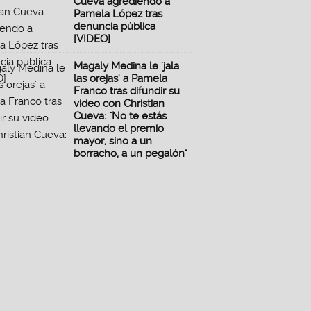
Cueva agrediendo a
Pamela López tras
denuncia pública
[VIDEO]
Magaly Medina le 'jala
las orejas' a Pamela
Franco tras difundir su
video con Christian
Cueva: "No te estás
llevando el premio
mayor, sino a un
borracho, a un pegalón"