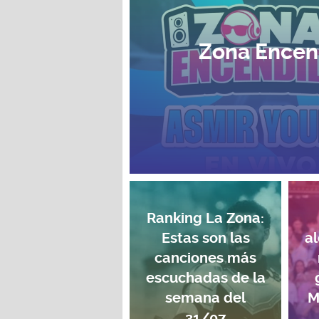
Zona Encen
Ranking La Zona:
Estas son las
a
canciones más
escuchadas de la
semana del
M
31/07