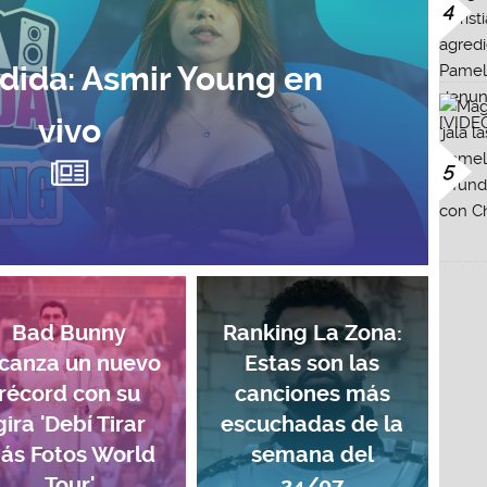
4
dida: Asmir Young en
vivo
5
Bad Bunny
Ranking La Zona:
lcanza un nuevo
Estas son las
récord con su
canciones más
gira 'Debí Tirar
escuchadas de la
ás Fotos World
semana del
Tour'
24/07