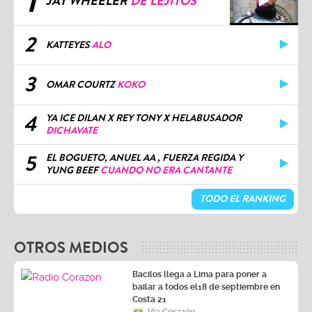
1
JAY WHEELER
DE LEJITOS
2
KATTEYES
ALO
3
OMAR COURTZ
KOKO
4
YA ICE DILAN X REY TONY X HELABUSADOR
DICHAVATE
5
EL BOGUETO, ANUEL AA , FUERZA REGIDA Y
YUNG BEEF
CUANDO NO ERA CANTANTE
TODO EL RANKING
OTROS MEDIOS
Bacilos llega a Lima para poner a
bailar a todos el18 de septiembre en
Costa 21
Vía Corazón