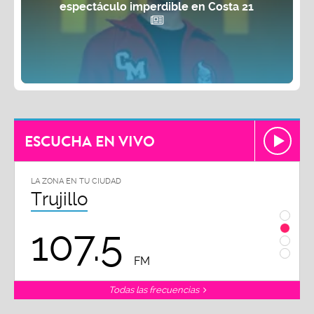
espectáculo imperdible en Costa 21
ESCUCHA EN VIVO
LA ZONA EN TU CIUDAD
LA ZON
Trujillo
Chi
107.5
1
FM
Todas las frecuencias