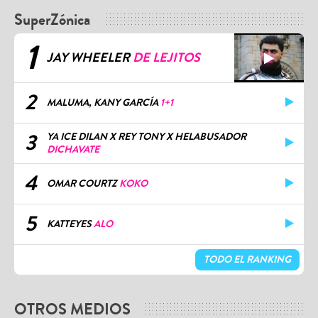
SuperZónica
1
JAY WHEELER
DE LEJITOS
2
MALUMA, KANY GARCÍA
1+1
3
YA ICE DILAN X REY TONY X HELABUSADOR
DICHAVATE
4
OMAR COURTZ
KOKO
5
KATTEYES
ALO
TODO EL RANKING
OTROS MEDIOS