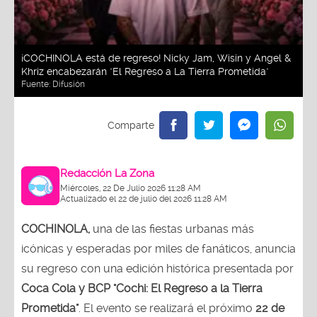
¡COCHINOLA está de regreso! Nicky Jam, Wisin y Angel &
Khriz encabezarán "El Regreso a La Tierra Prometida"
Fuente:
Difusión
Redacción La Zona
Miércoles, 22 De Julio 2026 11:28 AM
Actualizado el 22 de julio del 2026 11:28 AM
COCHINOLA,
una de las fiestas urbanas más
icónicas y esperadas por miles de fanáticos, anuncia
su regreso con una edición histórica presentada por
Coca Cola y BCP "Cochi: El Regreso a la Tierra
Prometida"
. El evento se realizará el próximo
22 de