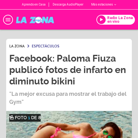
Aprendo en Casa
Descarga AudioPlayer
Más estaciones
Radio La Zona
en vivo
LA ZONA
ESPECTÁCULOS
Facebook: Paloma Fiuza
publicó fotos de infarto en
diminuto bikini
"La mejor excusa para mostrar el trabajo del
Gym"
FOTO
1
DE 8