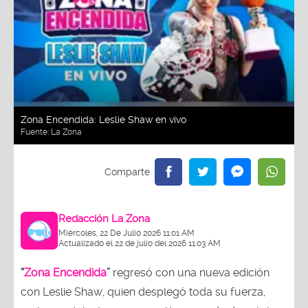
Zona Encendida: Leslie Shaw en vivo
Fuente:
La Zona
Redacción La Zona
Miércoles, 22 De Julio 2026 11:01 AM
Actualizado el 22 de julio del 2026 11:03 AM
“
Zona Encendida
”
regresó con una nueva edición
con Leslie Shaw, quien desplegó toda su fuerza,