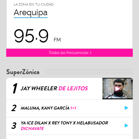
LA ZONA EN TU CIUDAD
Arequipa
95.9
FM
Todas las frecuencias
SuperZónica
1
JAY WHEELER
DE LEJITOS
2
MALUMA, KANY GARCÍA
1+1
3
YA ICE DILAN X REY TONY X HELABUSADOR
DICHAVATE