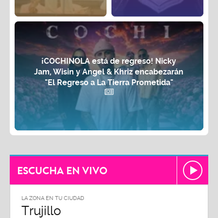
¡COCHINOLA está de regreso! Nicky
Jam, Wisin y Angel & Khriz encabezarán
"El Regreso a La Tierra Prometida"
ESCUCHA EN VIVO
LA ZONA EN TU CIUDAD
LA ZON
Trujillo
Chi