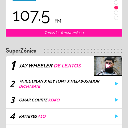
107.5
1
FM
Todas las frecuencias
SuperZónica
1
JAY WHEELER
DE LEJITOS
2
YA ICE DILAN X REY TONY X HELABUSADOR
DICHAVATE
3
OMAR COURTZ
KOKO
4
KATTEYES
ALO