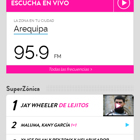
ESCUCHA EN VIVO
LA ZONA EN TU CIUDAD
Arequipa
95.9
FM
Todas las frecuencias
SuperZónica
1
JAY WHEELER
DE LEJITOS
2
MALUMA, KANY GARCÍA
1+1