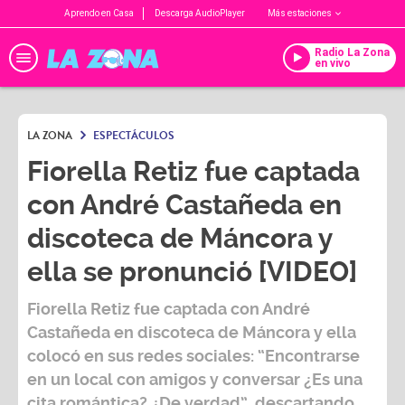
Aprendo en Casa
Descarga AudioPlayer
Más estaciones
Radio La Zona
en vivo
LA ZONA
ESPECTÁCULOS
Fiorella Retiz fue captada
con André Castañeda en
discoteca de Máncora y
ella se pronunció [VIDEO]
Fiorella Retiz
fue captada con
André
Castañeda
en discoteca de Máncora y ella
colocó en sus redes sociales: “Encontrarse
en un local con amigos y conversar ¿Es una
cita romántica? ¿De verdad”, descartando