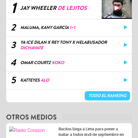
1
JAY WHEELER
DE LEJITOS
2
MALUMA, KANY GARCÍA
1+1
3
YA ICE DILAN X REY TONY X HELABUSADOR
DICHAVATE
4
OMAR COURTZ
KOKO
5
KATTEYES
ALO
TODO EL RANKING
OTROS MEDIOS
Bacilos llega a Lima para poner a
bailar a todos el18 de septiembre en