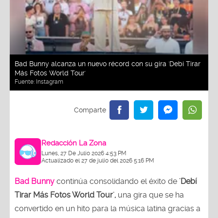
Bad Bunny alcanza un nuevo récord con su gira 'Debí Tirar
Más Fotos World Tour'
Fuente:
Instagram
Redacción La Zona
Lunes, 27 De Julio 2026 4:53 PM
Actualizado el 27 de julio del 2026 5:16 PM
Bad Bunny
continúa consolidando el éxito de
'Debí
Tirar Más Fotos World Tour',
una gira que se ha
convertido en un hito para la música latina gracias a