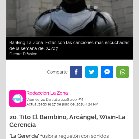
Ranking La Zona: Estas son las canciones más escuchadas
de la semana del 24/07
Fuente:
Difusión
Redacción La Zona
Viernes, 24 De Julio 2026 2:00 PM
Actualizado el 27 de julio del 2026 4:24 PM
20.
Tito El Bambino, Arcángel, Wisin-La
Gerencia
"La Gerencia"
fusiona reguetón con sonidos