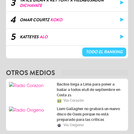
3
YA ICE DILAN X REY TONY X HELABUSADOR
DICHAVATE
4
OMAR COURTZ
KOKO
5
KATTEYES
ALO
TODO EL RANKING
OTROS MEDIOS
Bacilos llega a Lima para poner a
bailar a todos el18 de septiembre en
Costa 21
Vía Corazón
Liam Gallagher no grabará un nuevo
disco de Oasis porque no está
preparado para las críticas
Vía Oxígeno