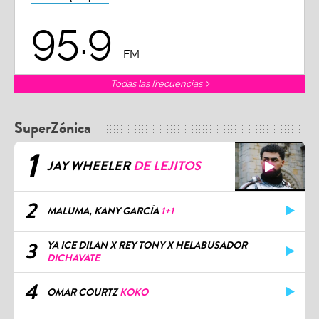
95.9
FM
Todas las frecuencias
SuperZónica
1
JAY WHEELER
DE LEJITOS
2
MALUMA, KANY GARCÍA
1+1
3
YA ICE DILAN X REY TONY X HELABUSADOR
DICHAVATE
4
OMAR COURTZ
KOKO