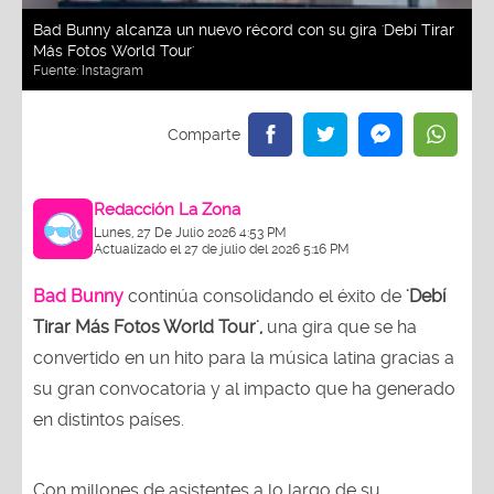
Bad Bunny alcanza un nuevo récord con su gira 'Debí Tirar
Más Fotos World Tour'
Fuente:
Instagram
Redacción La Zona
Lunes, 27 De Julio 2026 4:53 PM
Actualizado el 27 de julio del 2026 5:16 PM
Bad Bunny
continúa consolidando el éxito de
'Debí
Tirar Más Fotos World Tour',
una gira que se ha
convertido en un hito para la música latina gracias a
su gran convocatoria y al impacto que ha generado
en distintos países.
Con millones de asistentes a lo largo de su