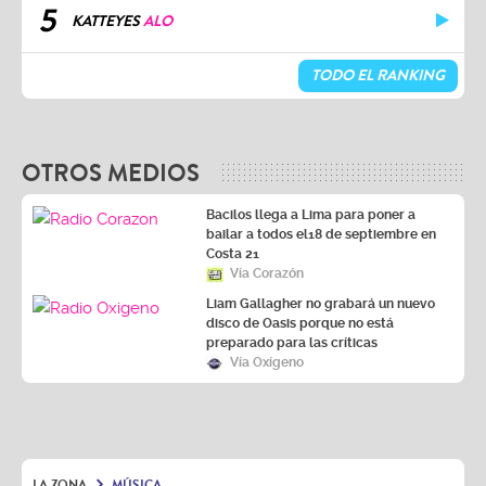
5
KATTEYES
ALO
TODO EL RANKING
OTROS MEDIOS
Bacilos llega a Lima para poner a
bailar a todos el18 de septiembre en
Costa 21
Vía Corazón
Liam Gallagher no grabará un nuevo
disco de Oasis porque no está
preparado para las críticas
Vía Oxígeno
LA ZONA
MÚSICA
Ranking La Zona: Estas son