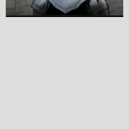
Ranking La Zona: Estas son las canciones más escuchadas
de la semana del 24/07
Fuente:
Difusión
Redacción La Zona
Viernes, 24 De Julio 2026 2:00 PM
Actualizado el 27 de julio del 2026 4:24 PM
20.
Tito El Bambino, Arcángel, Wisin-La
Gerencia
"La Gerencia"
fusiona reguetón con sonidos
contemporáneos y destaca por su energía, sus
versos contundentes y la química entre los artistas.
19. Santos Bravos-Velocidade