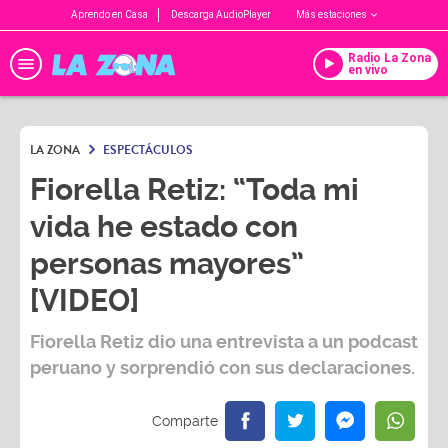
Aprendo en Casa
Descarga AudioPlayer
Más estaciones
Radio La Zona
en vivo
LA ZONA
ESPECTÁCULOS
Fiorella Retiz: “Toda mi
vida he estado con
personas mayores”
[VIDEO]
Fiorella Retiz
dio una entrevista a un podcast
peruano y sorprendió con sus declaraciones.