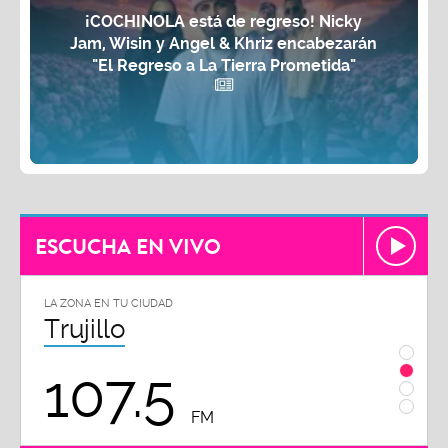
¡COCHINOLA está de regreso! Nicky
Jam, Wisin y Angel & Khriz encabezarán
"El Regreso a La Tierra Prometida"
ESCUCHA EN VIVO
LA ZONA EN TU CIUDAD
LA ZON
Trujillo
Chi
107.5
1
FM