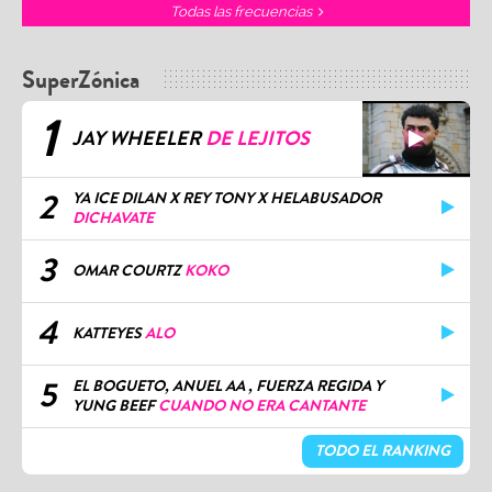
Todas las frecuencias
SuperZónica
1
JAY WHEELER
DE LEJITOS
2
YA ICE DILAN X REY TONY X HELABUSADOR
DICHAVATE
3
OMAR COURTZ
KOKO
4
KATTEYES
ALO
5
EL BOGUETO, ANUEL AA , FUERZA REGIDA Y
YUNG BEEF
CUANDO NO ERA CANTANTE
TODO EL RANKING