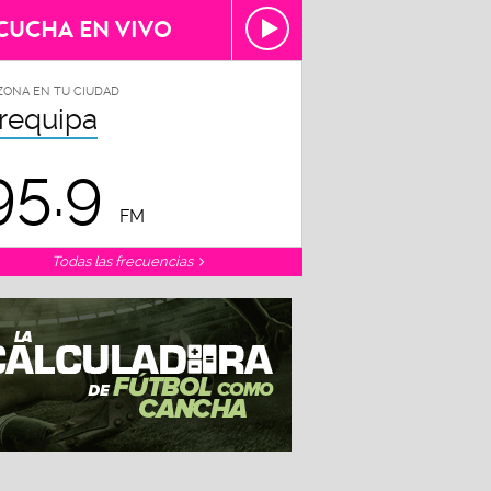
CUCHA EN VIVO
ZONA EN TU CIUDAD
requipa
95.9
FM
Todas las frecuencias