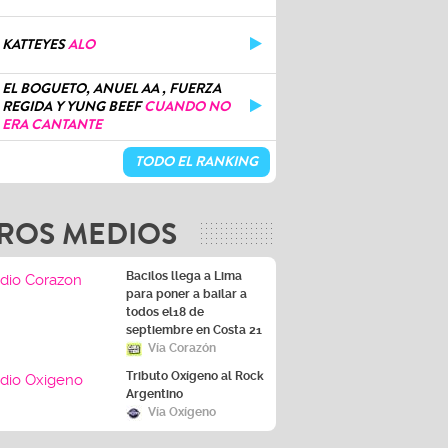
KATTEYES
ALO
EL BOGUETO, ANUEL AA , FUERZA
REGIDA Y YUNG BEEF
CUANDO NO
ERA CANTANTE
TODO EL RANKING
ROS MEDIOS
Bacilos llega a Lima
para poner a bailar a
todos el18 de
septiembre en Costa 21
Vía Corazón
Tributo Oxígeno al Rock
Argentino
Vía Oxígeno