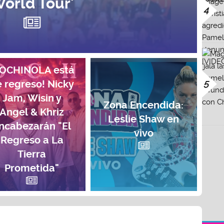
orld Tour'
4
COCHINOLA está
5
 regreso! Nicky
Jam, Wisin y
Zona Encendida:
Angel & Khriz
Leslie Shaw en
ncabezarán "El
vivo
Regreso a La
Tierra
Prometida"