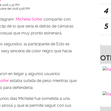
e 2016 4:32 PM
4
tubre del 2016 5:56 PM
nstagram.
Michelle Soifer
compartió con
5
lip de lo que sería el detrás de cámaras
ovisual que muy pronto estrenará.
s segundos, la participante de Esto es
 sexy lencería de color negro que hacía
OT
ron en llegar y algunos usuarios
oifer
estaba subida de peso mientras que
do para defenderla.
unos días Michelle fue sometida a una
ó airosa y que le permite seguir con sus