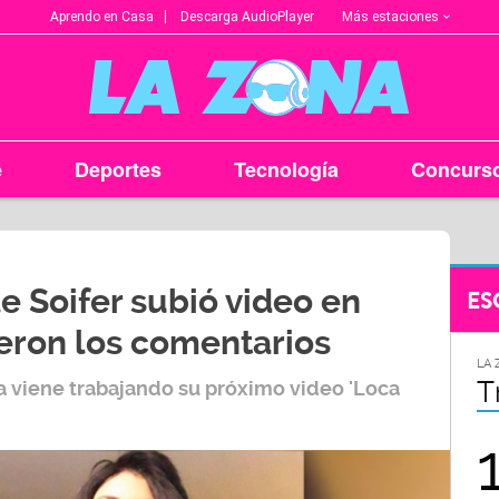
Más estaciones
Aprendo en Casa
Descarga AudioPlayer
e
Deportes
Tecnología
Concurs
e Soifer subió video en
ES
ueron los comentarios
LA ZONA EN TU CIUDAD
LA 
Arequipa
T
a viene trabajando su próximo video 'Loca
95.9
FM