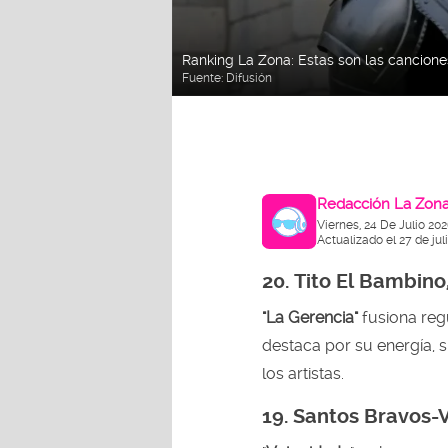
Ranking La Zona: Estas son las cancio
Fuente:
Difusión
Redacción La Zon
Viernes, 24 De Julio 20
Actualizado el 27 de jul
20.
Tito El Bambino
"La Gerencia"
fusiona re
destaca por su energía, 
los artistas.
19. Santos Bravos-