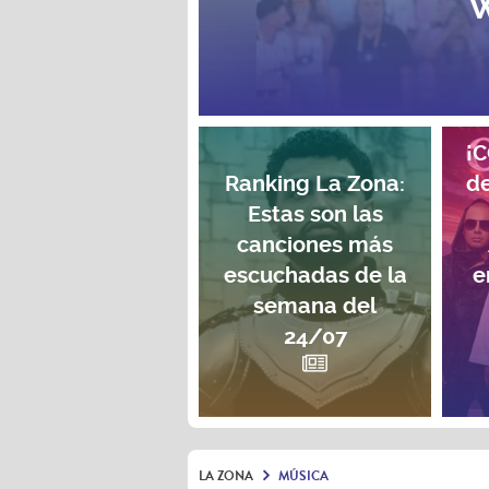
W
¡
Ranking La Zona:
de
Estas son las
canciones más
escuchadas de la
e
semana del
24/07
LA ZONA
MÚSICA