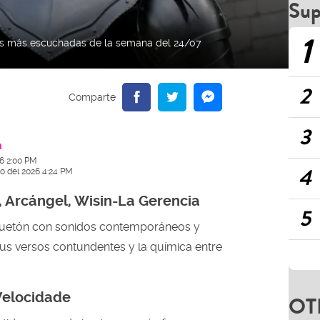
Sup
1
nes más escuchadas de la semana del 24/07
2
3
a
26 2:00 PM
4
io del 2026 4:24 PM
, Arcángel, Wisin-La Gerencia
5
guetón con sonidos contemporáneos y
sus versos contundentes y la química entre
Velocidade
OT