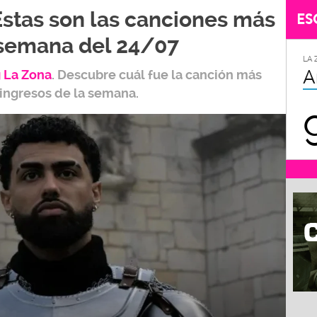
Estas son las canciones más
ES
 semana del 24/07
LA 
A
 L
a Zona
.
Descubre cuál fue la canción más
 ingresos de la semana.