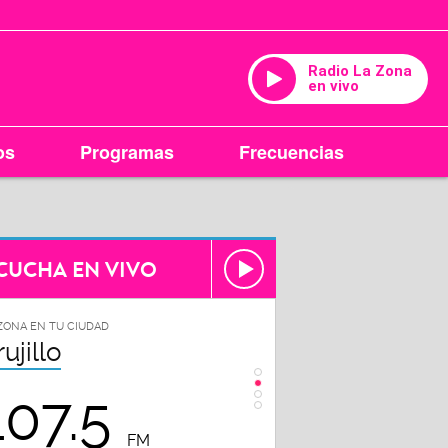
Radio La Zona
en vivo
os
Programas
Frecuencias
CUCHA EN VIVO
ZONA EN TU CIUDAD
LA ZONA EN TU CIUDAD
rujillo
Chiclayo
107.5
102.3
FM
FM