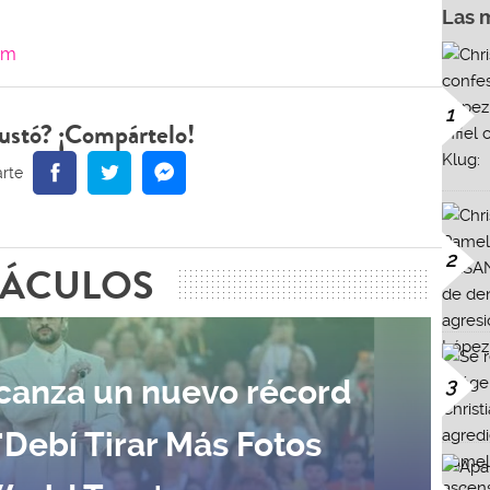
Las 
am
1
ustó? ¡Compártelo!
2
TÁCULOS
canza un nuevo récord
3
 'Debí Tirar Más Fotos