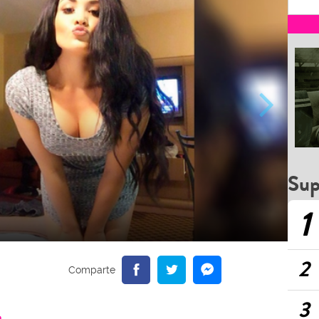
Sup
1
2
3
a