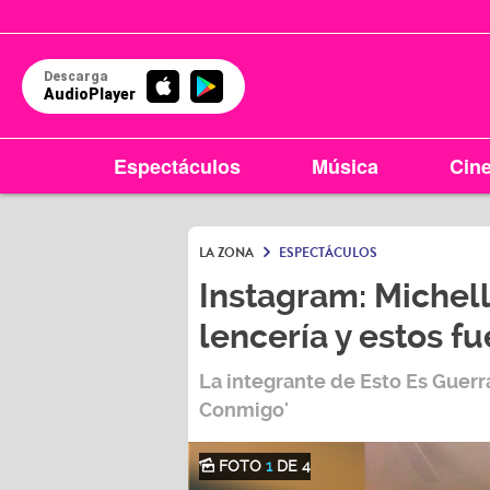
Descarga
AudioPlayer
Espectáculos
Música
Cin
LA ZONA
ESPECTÁCULOS
Instagram: Michell
lencería y estos f
La integrante de Esto Es Guerr
Conmigo'
FOTO
1
DE 4