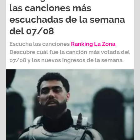
escuchadas de la semana
del 07/08
Escucha las canciones
Ranking L
a Zona
.
Descubre cuál fue la canción más votada del
07/08
y los nuevos ingresos de la semana.
Ranking La Zona: Estas son las canciones más escuchadas
de la semana del 07/08
Fuente:
Difusión