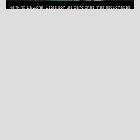
Redacción La Zona
Viernes, 07 De Agosto 2026 2:00 PM
Actualizado el 07 de agosto del 2026 2:00 PM
20. Kale- Conecte
"Conecte"
es el nuevo tema de
Kale
que promete
convertirse en la favorita de muchos.
19.
Ryan Castro, Kapo & Gangsta – La
Villa
"La Villa"
reafirma su lugar como uno de los temas
favoritos en las plataformas digitales.
18.
Maria Becerra, Jere Klein, Lucky