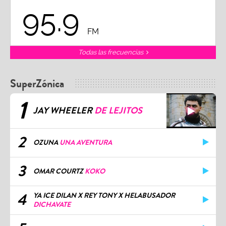
95.9
FM
Todas las frecuencias
SuperZónica
1
JAY WHEELER
DE LEJITOS
2
OZUNA
UNA AVENTURA
3
OMAR COURTZ
KOKO
4
YA ICE DILAN X REY TONY X HELABUSADOR
DICHAVATE
5
KATTEYES
ALO