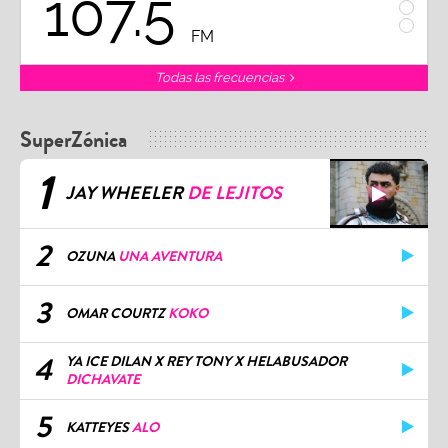
107.5
1
FM
Todas las frecuencias
SuperZónica
1
JAY WHEELER
DE LEJITOS
2
OZUNA
UNA AVENTURA
3
OMAR COURTZ
KOKO
4
YA ICE DILAN X REY TONY X HELABUSADOR
DICHAVATE
5
KATTEYES
ALO