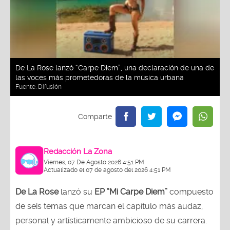
De La Rose lanzó “Carpe Diem”, una declaración de una de
las voces más prometedoras de la música urbana
Fuente:
Difusión
Redacción La Zona
Viernes, 07 De Agosto 2026 4:51 PM
Actualizado el 07 de agosto del 2026 4:51 PM
De La Rose
lanzó su
EP “Mi Carpe Diem”
compuesto
de seis temas que marcan el capítulo más audaz,
personal y artísticamente ambicioso de su carrera.