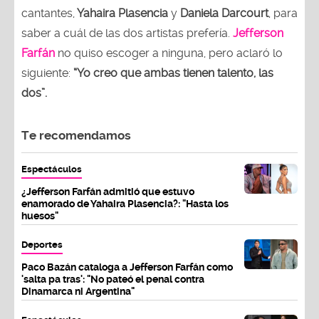
cantantes,
Yahaira Plasencia
y
Daniela Darcourt
, para
saber a cuál de las dos artistas prefería.
Jefferson
Farfán
no quiso escoger a ninguna, pero aclaró lo
siguiente:
“Yo creo que ambas tienen talento, las
dos”.
Te recomendamos
Espectáculos
¿Jefferson Farfán admitió que estuvo
enamorado de Yahaira Plasencia?: "Hasta los
huesos"
Deportes
Paco Bazán cataloga a Jefferson Farfán como
'salta pa tras': "No pateó el penal contra
Dinamarca ni Argentina"