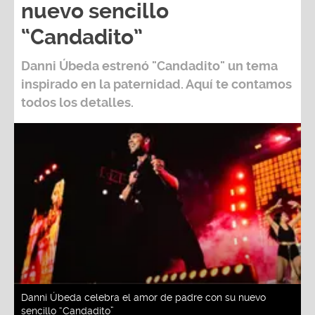
“Candadito”
Danni Úbeda
estrenó
"Candadito"
un tema
inspirado en la paternidad. Aquí te contamos
todos los detalles.
Danni Úbeda celebra el amor de padre con su nuevo
sencillo “Candadito”
Fuente:
Difusión