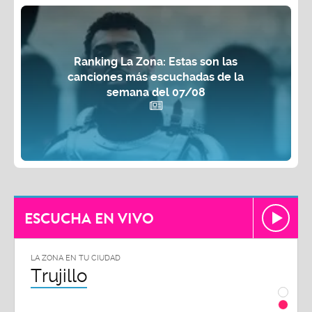
Ranking La Zona: Estas son las
canciones más escuchadas de la
semana del 07/08
ESCUCHA EN VIVO
LA ZONA EN TU CIUDAD
LA ZON
Trujillo
Chi