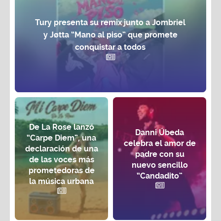
Tury presenta su remix junto a Jombriel
y Jøtta “Mano al piso” que promete
conquistar a todos
De La Rose lanzó
Danni Úbeda
“Carpe Diem”, una
celebra el amor de
declaración de una
padre con su
de las voces más
nuevo sencillo
prometedoras de
“Candadito”
la música urbana