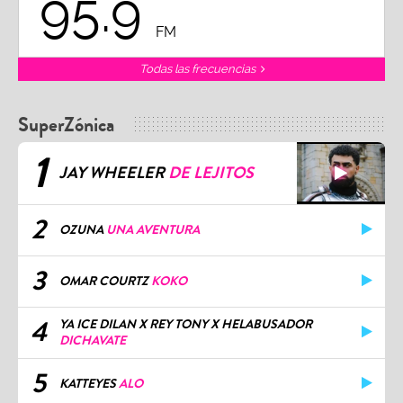
95.9
FM
Todas las frecuencias
SuperZónica
1
JAY WHEELER
DE LEJITOS
2
OZUNA
UNA AVENTURA
3
OMAR COURTZ
KOKO
4
YA ICE DILAN X REY TONY X HELABUSADOR
DICHAVATE
5
KATTEYES
ALO