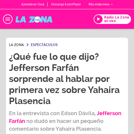
Aprendo en Casa
Descarga AudioPlayer
Más estaciones
Radio La Zona
en vivo
LA ZONA
ESPECTÁCULOS
¿Qué fue lo que dijo?
Jefferson Farfán
sorprende al hablar por
primera vez sobre Yahaira
Plasencia
En la entrevista con
Edson Dávila,
Jefferson
Farfán
no dudó en hacer un pequeño
comentario sobre
Yahaira Plasencia.