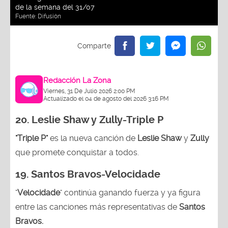
de la semana del 31/07
Fuente:
Difusión
Redacción La Zona
Viernes, 31 De Julio 2026 2:00 PM
Actualizado el 04 de agosto del 2026 3:16 PM
20. Leslie Shaw y Zully-
Triple P
"Triple P"
es la nueva canción de
Leslie Shaw
y
Zully
que promete conquistar a todos.
19. Santos Bravos-Velocidade
"
Velocidade
" continúa ganando fuerza y ya figura
entre las canciones más representativas de
Santos
Bravos.