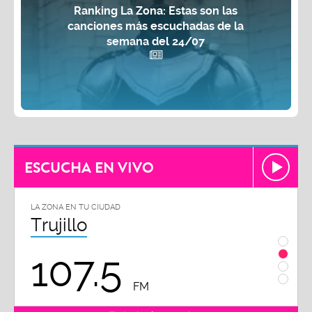
Ranking La Zona: Estas son las
canciones más escuchadas de la
semana del 24/07
ESCUCHA EN VIVO
LA ZONA EN TU CIUDAD
LA ZON
Trujillo
Chi
107.5
1
FM