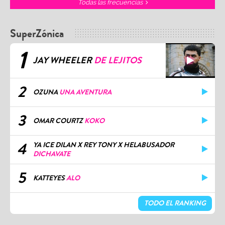
Todas las frecuencias
SuperZónica
1
JAY WHEELER
DE LEJITOS
2
OZUNA
UNA AVENTURA
3
OMAR COURTZ
KOKO
4
YA ICE DILAN X REY TONY X HELABUSADOR
DICHAVATE
5
KATTEYES
ALO
TODO EL RANKING