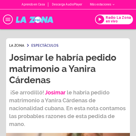
Aprendo en Casa
Descarga AudioPlayer
Más estaciones
Radio La Zona
en vivo
LA ZONA
ESPECTÁCULOS
Josimar le habría pedido
matrimonio a Yanira
Cárdenas
¡Se arrodilló!
Josimar
le habria pedido
matrimonio a Yanira Cárdenas de
nacionalidad cubana.
En esta nota contamos
las probables razones de esta pedida de
mano.