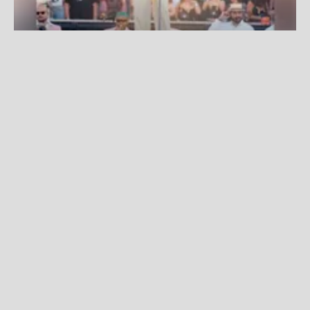
Bad Bunny alcanza un nuevo récord con su gira 'Debí Tirar
Más Fotos World Tour'
Fuente:
Instagram
Redacción La Zona
Lunes, 27 De Julio 2026 4:53 PM
Actualizado el 27 de julio del 2026 5:16 PM
Bad Bunny
continúa consolidando el éxito de
'Debí
Tirar Más Fotos World Tour',
una gira que se ha
convertido en un hito para la música latina gracias a
su gran convocatoria y al impacto que ha generado
en distintos países.