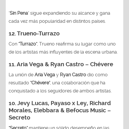
"
Sin Pena
" sigue expandiendo su alcance y gana
cada vez más popularidad en distintos países.
12.
Trueno-Turrazo
Con
"Turrazo"
, Trueno reafirma su lugar como uno
de los artistas más influyentes de la escena urbana.
11. Aria Vega & Ryan Castro – Chévere
La unión de
Aria Vega
y
Ryan Castro
dio como
resultado
"Chévere"
, una colaboración que ha
conquistado a los seguidores de ambos artistas.
10. Jevy Lucas, Payaso x Ley, Richard
Morales, Elebbara & Befocus Music –
Secreto
"Secreto"
mantiene un sólido desempeño en las