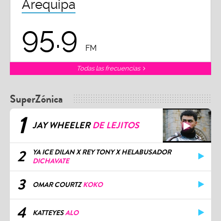
Arequipa
95.9
FM
Todas las frecuencias
SuperZónica
1
JAY WHEELER
DE LEJITOS
2
YA ICE DILAN X REY TONY X HELABUSADOR
DICHAVATE
3
OMAR COURTZ
KOKO
4
KATTEYES
ALO