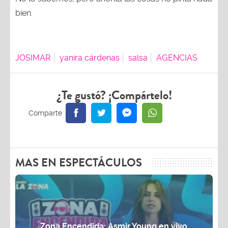
bien.
JOSIMAR
yanira cárdenas
salsa
AGENCIAS
¿Te gustó? ¡Compártelo!
MAS EN ESPECTÁCULOS
Zona Encendida: Asmir Young en vivo