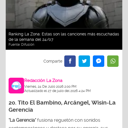
Ranking La Zona: Estas son las canciones más escuchadas
de la semana del 24/07
Fuente:
Difusión
Redacción La Zona
Viernes, 24 De Julio 2026 2:00 PM
Actualizado el 27 de julio del 2026 4:24 PM
20.
Tito El Bambino, Arcángel, Wisin-La
Gerencia
"La Gerencia"
fusiona reguetón con sonidos