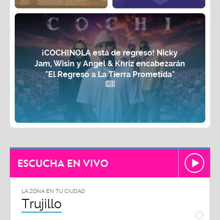
¡COCHINOLA está de regreso! Nicky
Jam, Wisin y Angel & Khriz encabezarán
"El Regreso a La Tierra Prometida"
ESCUCHA EN VIVO
LA ZONA EN TU CIUDAD
LA ZON
Chiclayo
Piu