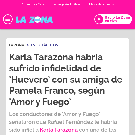
Aprendo en Casa
Descarga AudioPlayer
Más estaciones
Radio La Zona
en vivo
LA ZONA
ESPECTÁCULOS
Karla Tarazona habría
sufrido infidelidad de
‘Huevero’ con su amiga de
Pamela Franco, según
‘Amor y Fuego’
Los conductores de
‘Amor y Fuego’
señalaron que Rafael Fernández le habría
sido infiel a
Karla Tarazona
con una de las