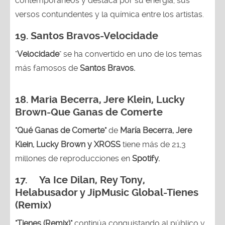
contemporáneos y destaca por su energía, sus
versos contundentes y la química entre los artistas.
19. Santos Bravos-Velocidade
"
Velocidade
" se ha convertido en uno de los temas
más famosos de
Santos Bravos.
18. Maria Becerra, Jere Klein, Lucky
Brown
-Que Ganas de Comerte
"Qué Ganas de Comerte"
de
María Becerra, Jere
Klein, Lucky Brown y XROSS
tiene más de 21,3
millones de reproducciones en
Spotify.
17. Ya Ice Dilan, Rey Tony,
Helabusador y JipMusic Global-Tienes
(Remix)
"Tienes (Remix)"
continúa conquistando al público y