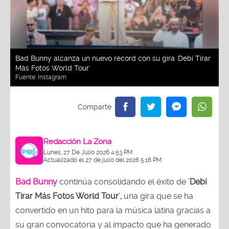
Bad Bunny alcanza un nuevo récord con su gira 'Debí Tirar
Más Fotos World Tour'
Fuente:
Instagram
Redacción La Zona
Lunes, 27 De Julio 2026 4:53 PM
Actualizado el 27 de julio del 2026 5:16 PM
Bad Bunny
continúa consolidando el éxito de
'Debí
Tirar Más Fotos World Tour',
una gira que se ha
convertido en un hito para la música latina gracias a
su gran convocatoria y al impacto que ha generado