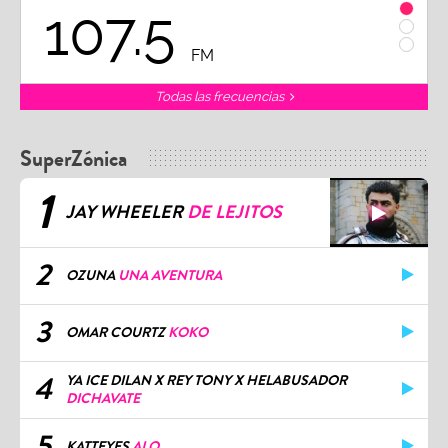
102.3
9
FM
Todas las frecuencias
SuperZónica
1
JAY WHEELER
DE LEJITOS
2
OZUNA
UNA AVENTURA
3
OMAR COURTZ
KOKO
4
YA ICE DILAN X REY TONY X HELABUSADOR
DICHAVATE
5
KATTEYES
ALO