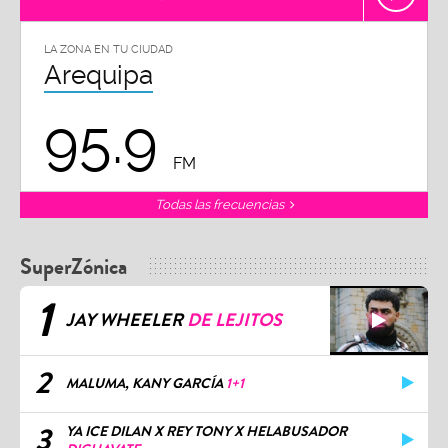
LA ZONA EN TU CIUDAD
Arequipa
95.9
FM
Todas las frecuencias
SuperZónica
1
JAY WHEELER
DE LEJITOS
2
MALUMA, KANY GARCÍA
1+1
3
YA ICE DILAN X REY TONY X HELABUSADOR