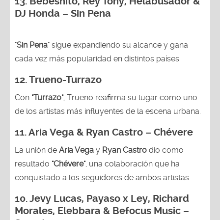
13.
Bebeshito, Rey Tony, Helabusador &
DJ Honda – Sin Pena
"
Sin Pena
" sigue expandiendo su alcance y gana
cada vez más popularidad en distintos países.
12.
Trueno-Turrazo
Con
"Turrazo"
, Trueno reafirma su lugar como uno
de los artistas más influyentes de la escena urbana.
11. Aria Vega & Ryan Castro – Chévere
La unión de
Aria Vega
y
Ryan Castro
dio como
resultado
"Chévere"
, una colaboración que ha
conquistado a los seguidores de ambos artistas.
10. Jevy Lucas, Payaso x Ley, Richard
Morales, Elebbara & Befocus Music –