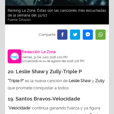
Ranking La Zona: Estas son las canciones más escuchadas
de la semana del 31/07
Fuente:
Difusión
Redacción La Zona
Viernes, 31 De Julio 2026 2:00 PM
Actualizado el 04 de agosto del 2026 3:16 PM
20. Leslie Shaw y Zully-
Triple P
"Triple P"
es la nueva canción de
Leslie Shaw
y
Zully
que promete conquistar a todos.
19. Santos Bravos-Velocidade
"
Velocidade
" continúa ganando fuerza y ya figura