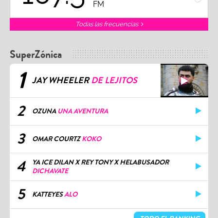
FM
Todas las frecuencias
SuperZónica
1
JAY WHEELER
DE LEJITOS
2
OZUNA
UNA AVENTURA
3
OMAR COURTZ
KOKO
4
YA ICE DILAN X REY TONY X HELABUSADOR
DICHAVATE
5
KATTEYES
ALO