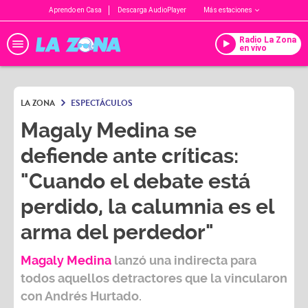
Aprendo en Casa
Descarga AudioPlayer
Más estaciones
Radio La Zona
en vivo
LA ZONA
ESPECTÁCULOS
Magaly Medina se
defiende ante críticas:
"Cuando el debate está
perdido, la calumnia es el
arma del perdedor"
Magaly Medina
lanzó una indirecta para
todos aquellos detractores que la vincularon
con
Andrés Hurtado.