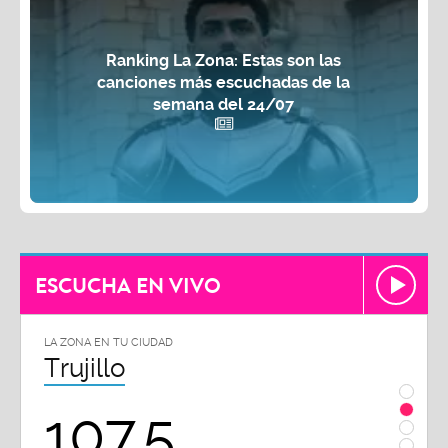
Ranking La Zona: Estas son las
canciones más escuchadas de la
semana del 24/07
ESCUCHA EN VIVO
LA ZONA EN TU CIUDAD
LA ZON
Trujillo
Chi
107.5
1