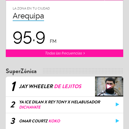
LA ZONA EN TU CIUDAD
Arequipa
95.9
FM
Todas las frecuencias
SuperZónica
1
JAY WHEELER
DE LEJITOS
2
YA ICE DILAN X REY TONY X HELABUSADOR
DICHAVATE
3
OMAR COURTZ
KOKO