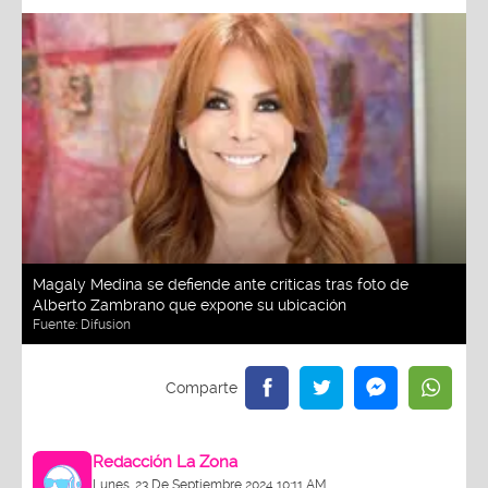
Magaly Medina se defiende ante críticas tras foto de
Alberto Zambrano que expone su ubicación
Fuente:
Difusion
Redacción La Zona
Lunes, 23 De Septiembre 2024 10:11 AM