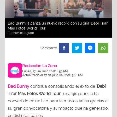
Bad Bunny alcanza un nuevo récord con su gira 'Debí Tirar
Más Fotos World Tour'
Fuente:
Instagram
Redacción La Zona
Lunes, 27 De Julio 2026 4:53 PM
Actualizado el 27 de julio del 2026 5:16 PM
Bad Bunny
continúa consolidando el éxito de
'Debí
Tirar Más Fotos World Tour',
una gira que se ha
convertido en un hito para la música latina gracias a
su gran convocatoria y al impacto que ha generado
en distintos países.