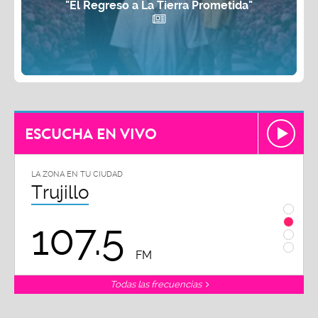
"El Regreso a La Tierra Prometida"
ESCUCHA EN VIVO
LA ZONA EN TU CIUDAD
LA ZON
Trujillo
Chi
107.5
1
FM
Todas las frecuencias