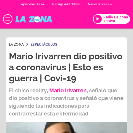
Aprendo en Casa
Descarga AudioPlayer
Más estaciones
Radio La Zona
en vivo
LA ZONA
ESPECTÁCULOS
Mario Irivarren dio positivo
a coronavirus | Esto es
guerra | Covi-19
El chico reality,
Mario Irivarren
, señaló que
dio positivo a
coronavirus
y señaló que viene
siguiendo las indicaciones para
contrarrestar esta enfermedad.