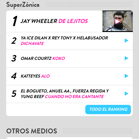
SuperZónica
1
JAY WHEELER
DE LEJITOS
2
YA ICE DILAN X REY TONY X HELABUSADOR
DICHAVATE
3
OMAR COURTZ
KOKO
4
KATTEYES
ALO
5
EL BOGUETO, ANUEL AA , FUERZA REGIDA Y
YUNG BEEF
CUANDO NO ERA CANTANTE
TODO EL RANKING
OTROS MEDIOS