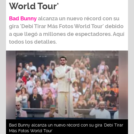
World Tour'
Bad Bunny
alcanza un nuevo récord con su
gira
'Debí Tirar Más Fotos World Tour
' debido
a que llegó a millones de espectadores. Aquí
todos los detalles.
Bad Bunny alcanza un nuevo récord con su gira 'Debí Tirar
Más Fotos World Tour'