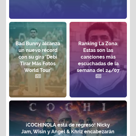
Bad Bunny alcanza
Ranking La Zona:
un nuevo récord
Estas son las
con su gira 'Debí
canciones más
Tirar Más Fotos
escuchadas de la
World Tour'
semana del 24/07
¡COCHINOLA está de regreso! Nicky
Jam, Wisin y Angel & Khriz encabezarán