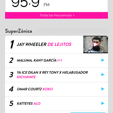
FM
Todas las frecuencias
SuperZónica
1
JAY WHEELER
DE LEJITOS
2
MALUMA, KANY GARCÍA
1+1
3
YA ICE DILAN X REY TONY X HELABUSADOR
DICHAVATE
4
OMAR COURTZ
KOKO
5
KATTEYES
ALO