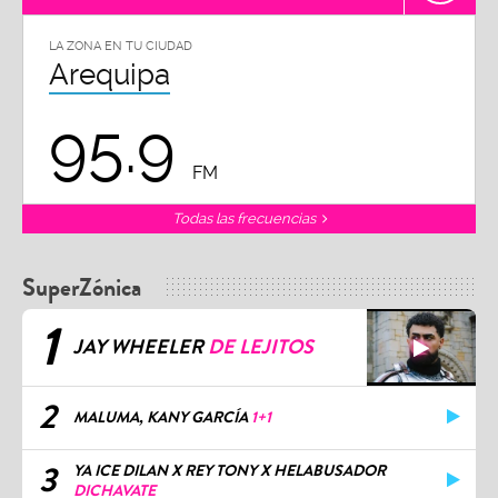
LA ZONA EN TU CIUDAD
Arequipa
95.9
FM
Todas las frecuencias
SuperZónica
1
JAY WHEELER
DE LEJITOS
2
MALUMA, KANY GARCÍA
1+1
3
YA ICE DILAN X REY TONY X HELABUSADOR
DICHAVATE