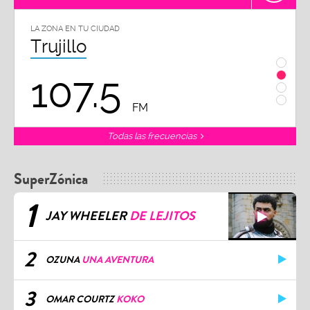
LA ZONA EN TU CIUDAD
LA ZON
Trujillo
Chi
107.5
1
FM
Todas las frecuencias
SuperZónica
1
JAY WHEELER
DE LEJITOS
2
OZUNA
UNA AVENTURA
3
OMAR COURTZ
KOKO