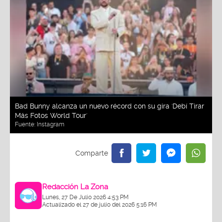
Bad Bunny alcanza un nuevo récord con su gira 'Debí Tirar
Más Fotos World Tour'
Fuente:
Instagram
Redacción La Zona
Lunes, 27 De Julio 2026 4:53 PM
Actualizado el 27 de julio del 2026 5:16 PM