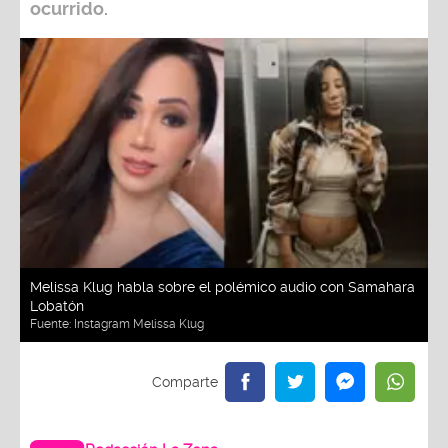
ocurrido.
Melissa Klug habla sobre el polémico audio con Samahara
Lobatón
Fuente:
Instagram Melissa Klug