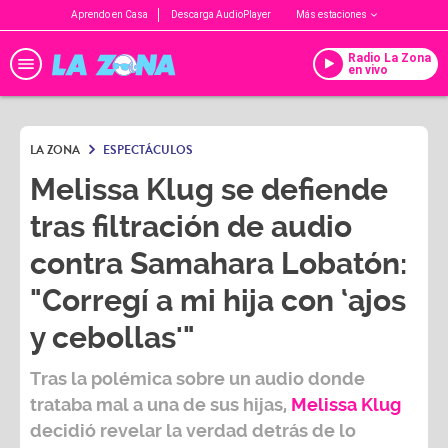
Aprendo en Casa
Descarga AudioPlayer
Más estaciones
Radio La Zona
en vivo
LA ZONA
ESPECTÁCULOS
Melissa Klug se defiende
tras filtración de audio
contra Samahara Lobatón:
"Corregí a mi hija con ‘ajos
y cebollas'"
Tras la polémica sobre un audio donde
trataba mal a una de sus hijas,
Melissa Klug
decidió revelar la verdad detrás de lo