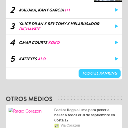
2
MALUMA, KANY GARCÍA
1+1
3
YA ICE DILAN X REY TONY X HELABUSADOR
DICHAVATE
4
OMAR COURTZ
KOKO
5
KATTEYES
ALO
TODO EL RANKING
OTROS MEDIOS
Bacilos llega a Lima para poner a
bailar a todos el18 de septiembre en
Costa 21
Vía Corazón
Liam Gallagher no grabará un nuevo