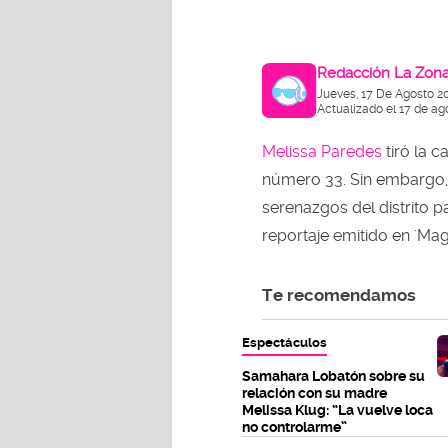
Redacción La Zon
Jueves, 17 De Agosto 2
Actualizado el 17 de ag
Melissa Paredes
tiró la 
número 33. Sin embargo, 
serenazgos del distrito p
reportaje emitido en 'Maga
Te recomendamos
Espectáculos
Samahara Lobatón sobre su
relación con su madre
Melissa Klug: “La vuelve loca
no controlarme”