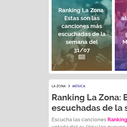
Ranking La Zona:
Estas son las
a
canciones más
escuchadas de la
semana del
M
31/07
LA ZONA
MÚSICA
Ranking La Zona: 
escuchadas de la
Escucha las canciones
Ranking
votada del
31/07
y los nuevos