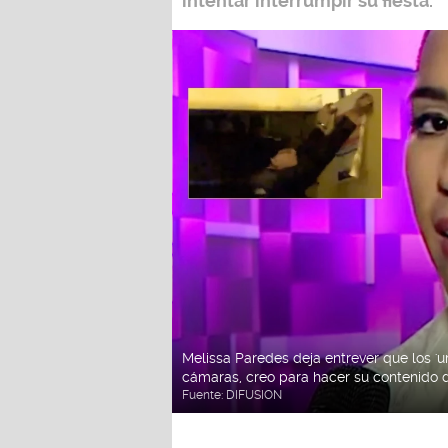
intentar interrumpir su fiesta.
Melissa Paredes deja entrever que los '
cámaras, creo para hacer su contenido 
Fuente:
DIFUSION