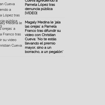
Cueva agrediendo a
Pamela López tras
denuncia pública
[VIDEO]
Magaly Medina le 'jala
las orejas' a Pamela
Franco tras difundir su
video con Christian
Cueva: "No te estás
llevando el premio
mayor, sino a un
borracho, a un pegalón"