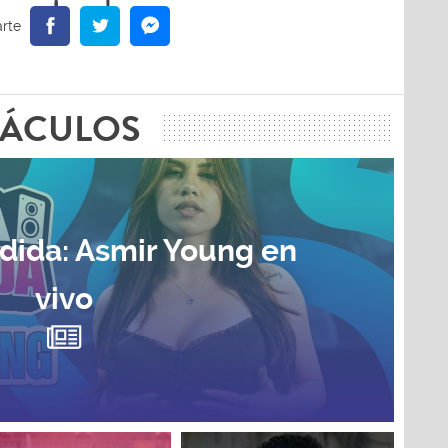
TÁCULOS
dida: Asmir Young en
vivo