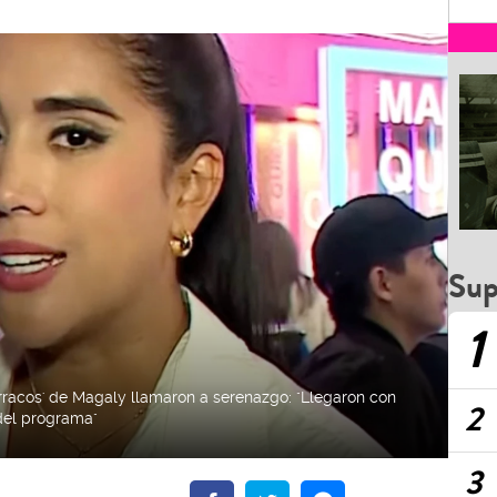
Sup
1
urracos' de Magaly llamaron a serenazgo: "Llegaron con
2
del programa"
3