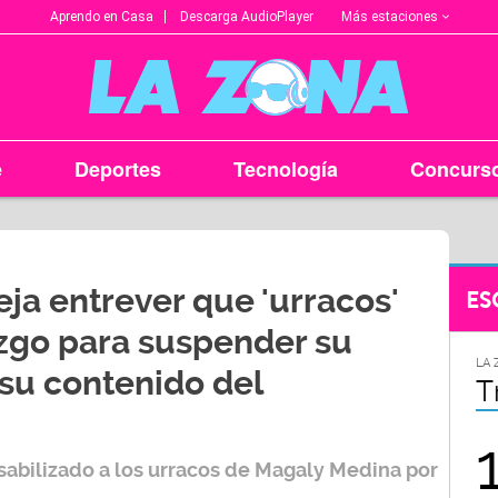
Más estaciones
Aprendo en Casa
Descarga AudioPlayer
e
Deportes
Tecnología
Concurs
ja entrever que 'urracos'
ES
zgo para suspender su
LA ZONA EN TU CIUDAD
LA 
 su contenido del
Arequipa
T
95.9
sabilizado a los urracos de Magaly Medina por
FM