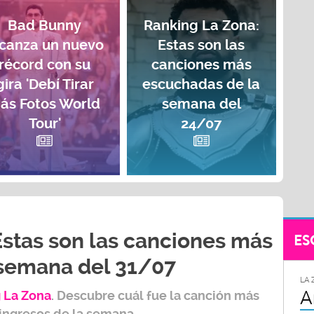
Bad Bunny
Ranking La Zona:
lcanza un nuevo
Estas son las
récord con su
canciones más
gira 'Debí Tirar
escuchadas de la
ás Fotos World
semana del
Tour'
24/07
Estas son las canciones más
ES
 semana del 31/07
LA 
A
 L
a Zona
.
Descubre cuál fue la canción más
 ingresos de la semana.