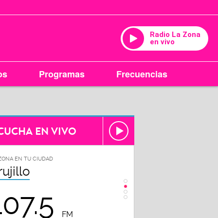
Radio La Zona
en vivo
os
Programas
Frecuencias
CUCHA EN VIVO
ZONA EN TU CIUDAD
LA ZONA EN TU CIUDAD
rujillo
Chiclayo
107.5
102.3
FM
FM