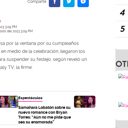
4
a
5
023 3:09 PM
osto del 2023 3:09 PM
casa por la ventana por su cumpleaños
en medio de la celebración, llegaron los
ara suspender su festejo, según reveló un
OT
ly TV, la firme'.
Espectáculos
Samahara Lobatón sobre su
nuevo romance con Bryan
Torres: “Aún no me pide que
sea su enamorada”