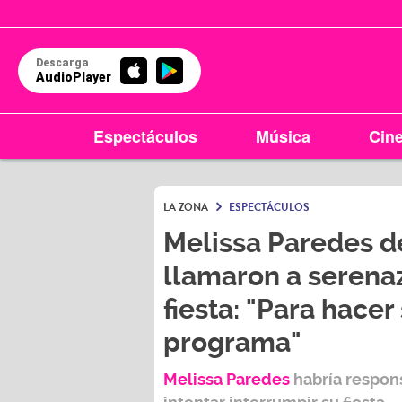
Descarga
AudioPlayer
Espectáculos
Música
Cin
LA ZONA
ESPECTÁCULOS
Melissa Paredes de
llamaron a serena
fiesta: "Para hacer
programa"
Melissa Paredes
habría respon