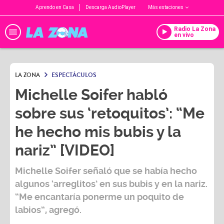
Aprendo en Casa
Descarga AudioPlayer
Más estaciones
Radio La Zona
en vivo
LA ZONA
ESPECTÁCULOS
Michelle Soifer habló
sobre sus ‘retoquitos’: “Me
he hecho mis bubis y la
nariz” [VIDEO]
Michelle Soifer
señaló que se había hecho
algunos ‘arreglitos’ en sus bubis y en la nariz.
“Me encantaría ponerme un poquito de
labios”, agregó.