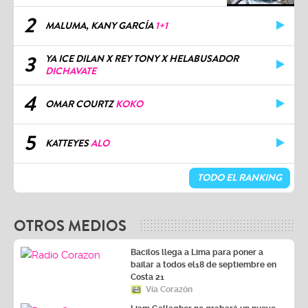
2
MALUMA, KANY GARCÍA
1+1
3
YA ICE DILAN X REY TONY X HELABUSADOR
DICHAVATE
4
OMAR COURTZ
KOKO
5
KATTEYES
ALO
TODO EL RANKING
OTROS MEDIOS
Bacilos llega a Lima para poner a
bailar a todos el18 de septiembre en
Costa 21
Vía Corazón