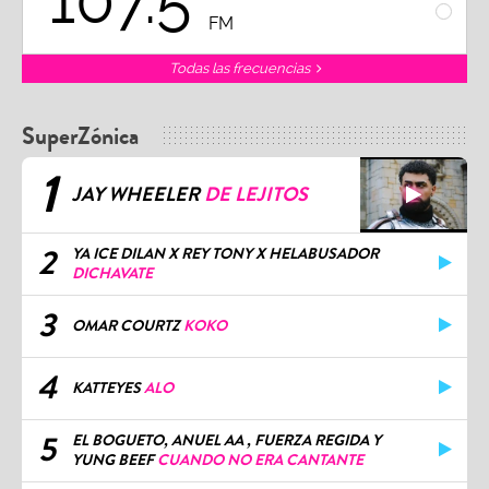
107.5
1
FM
Todas las frecuencias
SuperZónica
1
JAY WHEELER
DE LEJITOS
2
YA ICE DILAN X REY TONY X HELABUSADOR
DICHAVATE
3
OMAR COURTZ
KOKO
4
KATTEYES
ALO
5
EL BOGUETO, ANUEL AA , FUERZA REGIDA Y
YUNG BEEF
CUANDO NO ERA CANTANTE