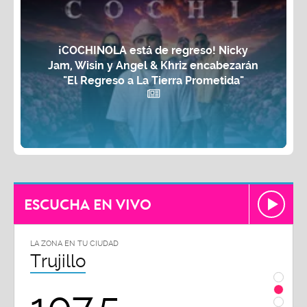
¡COCHINOLA está de regreso! Nicky
Jam, Wisin y Angel & Khriz encabezarán
"El Regreso a La Tierra Prometida"
ESCUCHA EN VIVO
LA ZONA EN TU CIUDAD
LA ZON
Trujillo
Chi