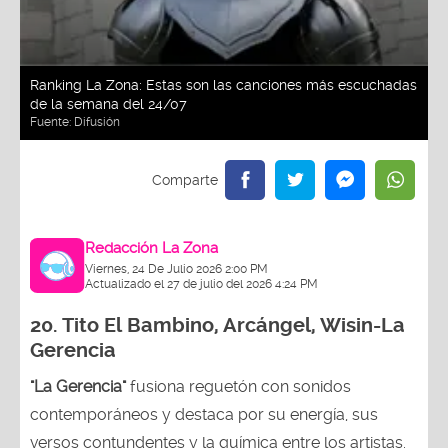
Ranking La Zona: Estas son las canciones más escuchadas
de la semana del 24/07
Fuente:
Difusión
Redacción La Zona
Viernes, 24 De Julio 2026 2:00 PM
Actualizado el 27 de julio del 2026 4:24 PM
20.
Tito El Bambino, Arcángel, Wisin-La
Gerencia
"La Gerencia"
fusiona reguetón con sonidos
contemporáneos y destaca por su energía, sus
versos contundentes y la química entre los artistas.