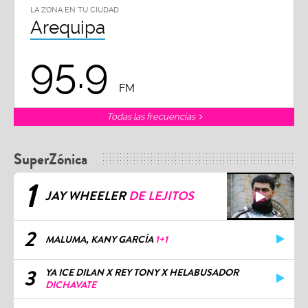
LA ZONA EN TU CIUDAD
Arequipa
95.9
FM
Todas las frecuencias
SuperZónica
1
JAY WHEELER
DE LEJITOS
2
MALUMA, KANY GARCÍA
1+1
3
YA ICE DILAN X REY TONY X HELABUSADOR
DICHAVATE