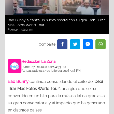
Bad Bunny alcanza un nuevo récord con su gira 'Debí Tirar
Más Fotos World Tour'
Fuente:
Instagram
Redacción La Zona
Lunes, 27 De Julio 2026 4:53 PM
Actualizado el 27 de julio del 2026 5:16 PM
Bad Bunny
continúa consolidando el éxito de
'Debí
Tirar Más Fotos World Tour',
una gira que se ha
convertido en un hito para la música latina gracias a
su gran convocatoria y al impacto que ha generado
en distintos países.