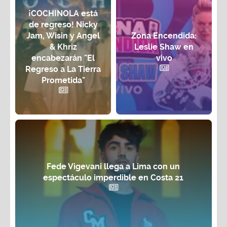
¡COCHINOLA está
de regreso! Nicky
Jam, Wisin y Angel
Zona Encendida:
& Khriz
Leslie Shaw en
encabezarán "El
vivo
Regreso a La Tierra
Prometida"
Fede Vigevani llega a Lima con un
espectáculo imperdible en Costa 21