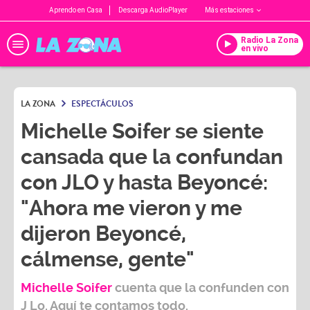
Aprendo en Casa
Descarga AudioPlayer
Más estaciones
Radio La Zona
en vivo
LA ZONA
ESPECTÁCULOS
Michelle Soifer se siente
cansada que la confundan
con JLO y hasta Beyoncé:
"Ahora me vieron y me
dijeron Beyoncé,
cálmense, gente"
Michelle Soifer
cuenta que la confunden con
J Lo.
Aquí te contamos todo.