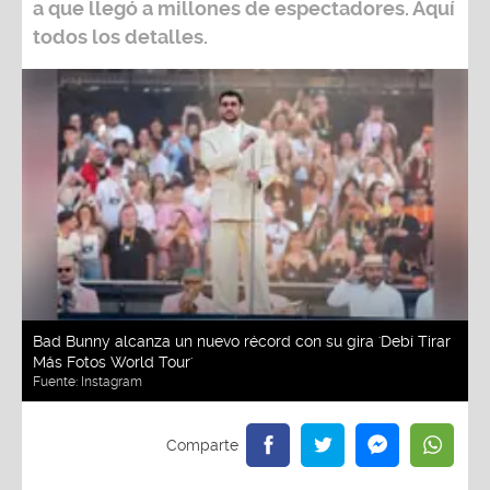
a que llegó a millones de espectadores. Aquí
todos los detalles.
Bad Bunny alcanza un nuevo récord con su gira 'Debí Tirar
Más Fotos World Tour'
Fuente:
Instagram