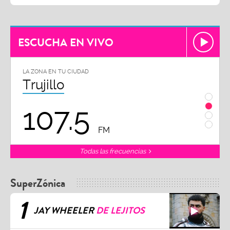
ESCUCHA EN VIVO
LA ZONA EN TU CIUDAD
LA ZON
Trujillo
Chi
107.5
1
FM
Todas las frecuencias
SuperZónica
1
JAY WHEELER
DE LEJITOS