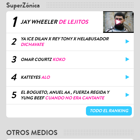
SuperZónica
1
JAY WHEELER
DE LEJITOS
2
YA ICE DILAN X REY TONY X HELABUSADOR
DICHAVATE
3
OMAR COURTZ
KOKO
4
KATTEYES
ALO
5
EL BOGUETO, ANUEL AA , FUERZA REGIDA Y
YUNG BEEF
CUANDO NO ERA CANTANTE
TODO EL RANKING
OTROS MEDIOS