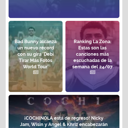
Bad Bunny alcanza
Ranking La Zona:
un nuevo récord
Estas son las
con su gira 'Debí
canciones más
Tirar Más Fotos
escuchadas de la
World Tour'
semana del 24/07
¡COCHINOLA está de regreso! Nicky
Jam, Wisin y Angel & Khriz encabezarán