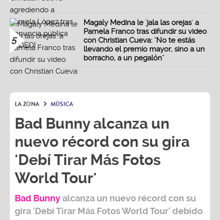
Magaly Medina le 'jala las orejas' a
Pamela Franco tras difundir su video
5
con Christian Cueva: "No te estás
llevando el premio mayor, sino a un
borracho, a un pegalón"
LA ZONA
MÚSICA
Bad Bunny alcanza un
nuevo récord con su gira
'Debí Tirar Más Fotos
World Tour'
Bad Bunny
alcanza un nuevo récord con su
gira
'Debí Tirar Más Fotos World Tour
' debido