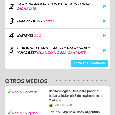
2
YA ICE DILAN X REY TONY X HELABUSADOR
DICHAVATE
3
OMAR COURTZ
KOKO
4
KATTEYES
ALO
5
EL BOGUETO, ANUEL AA , FUERZA REGIDA Y
YUNG BEEF
CUANDO NO ERA CANTANTE
TODO EL RANKING
OTROS MEDIOS
Bacilos llega a Lima para poner a
bailar a todos el18 de septiembre en
Costa 21
Vía Corazón
Tributo Oxígeno al Rock Argentino