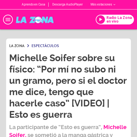
Aprendo en Casa
Descarga AudioPlayer
Más estaciones
Radio La Zona
en vivo
LA ZONA
ESPECTÁCULOS
Michelle Soifer sobre su
físico: “Por mí no subo ni
un gramo, pero si el doctor
me dice, tengo que
hacerle caso” [VIDEO] |
Esto es guerra
La participante de “
Esto es guerra
”,
Michelle
Soifer,
se sometió a la manga gástrica y