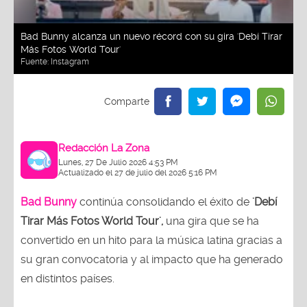
Bad Bunny alcanza un nuevo récord con su gira 'Debí Tirar
Más Fotos World Tour'
Fuente:
Instagram
Redacción La Zona
Lunes, 27 De Julio 2026 4:53 PM
Actualizado el 27 de julio del 2026 5:16 PM
Bad Bunny
continúa consolidando el éxito de
'Debí
Tirar Más Fotos World Tour',
una gira que se ha
convertido en un hito para la música latina gracias a
su gran convocatoria y al impacto que ha generado
en distintos países.