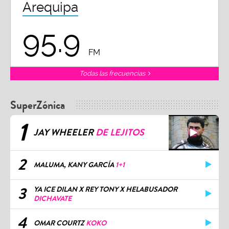
Arequipa
95.9
FM
Todas las frecuencias
SuperZónica
1
JAY WHEELER
DE LEJITOS
2
MALUMA, KANY GARCÍA
1+1
3
YA ICE DILAN X REY TONY X HELABUSADOR
DICHAVATE
4
OMAR COURTZ
KOKO