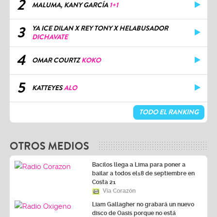
2
MALUMA, KANY GARCÍA
1+1
3
YA ICE DILAN X REY TONY X HELABUSADOR
DICHAVATE
4
OMAR COURTZ
KOKO
5
KATTEYES
ALO
TODO EL RANKING
OTROS MEDIOS
Bacilos llega a Lima para poner a
bailar a todos el18 de septiembre en
Costa 21
Vía Corazón
Liam Gallagher no grabará un nuevo
disco de Oasis porque no está