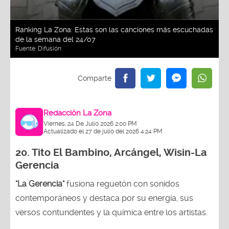
Ranking La Zona: Estas son las canciones más escuchadas
de la semana del 24/07
Fuente:
Difusión
Redacción La Zona
Viernes, 24 De Julio 2026 2:00 PM
Actualizado el 27 de julio del 2026 4:24 PM
20.
Tito El Bambino, Arcángel, Wisin-La
Gerencia
"La Gerencia"
fusiona reguetón con sonidos
contemporáneos y destaca por su energía, sus
versos contundentes y la química entre los artistas.