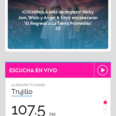
¡COCHINOLA está de regreso! Nicky
Jam, Wisin y Angel & Khriz encabezarán
"El Regreso a La Tierra Prometida"
ESCUCHA EN VIVO
LA ZONA EN TU CIUDAD
LA ZON
Trujillo
Chi
107.5
1
FM