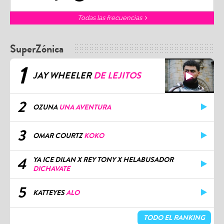
Todas las frecuencias
SuperZónica
1
JAY WHEELER
DE LEJITOS
2
OZUNA
UNA AVENTURA
3
OMAR COURTZ
KOKO
4
YA ICE DILAN X REY TONY X HELABUSADOR
DICHAVATE
5
KATTEYES
ALO
TODO EL RANKING