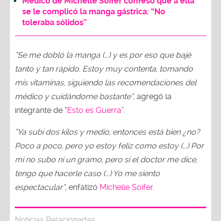
Médico de Michelle Soifer confesó que a ella
se le complicó la manga gástrica: “No
toleraba sólidos”
“Se me dobló la manga (...) y es por eso que bajé
tanto y tan rápido. Estoy muy contenta, tomando
mis vitaminas, siguiendo las recomendaciones del
médico y cuidándome bastante”,
agregó la
integrante de “
Esto es Guerra
”.
“Ya subí dos kilos y medio, entonces está bien ¿no?
Poco a poco, pero yo estoy feliz como estoy (...) Por
mí no subo ni un gramo, pero si el doctor me dice,
tengo que hacerle caso (...) Yo me siento
espectacular”,
enfatizó
Michelle Soifer.
Noticias Relacionadas