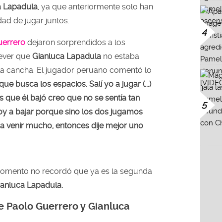
a Lapadula
, ya que anteriormente solo han
ad de jugar juntos.
4
uerrero
dejaron sorprendidos a los
rever que
Gianluca Lapadula
no estaba
 cancha. El jugador peruano comentó lo
ue busca los espacios. Salí yo a jugar (...)
s que él bajó creo que no se sentía tan
5
oy a bajar porque sino los dos jugamos
ha venir mucho, entonces dije mejor uno
omento no recordó que ya es la segunda
ianluca Lapadula.
e Paolo Guerrero y Gianluca