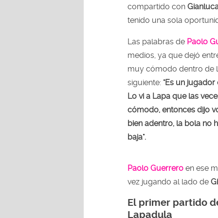
compartido con
Gianluc
tenido una sola oportunid
Las palabras de
Paolo G
medios, ya que dejó ent
muy cómodo dentro de la
siguiente:
"Es un jugador q
Lo vi a Lapa que las vece
cómodo, entonces dijo v
bien adentro, la bola no 
baja".
Paolo Guerrero
en ese m
vez jugando al lado de
G
El primer partido d
Lapadula