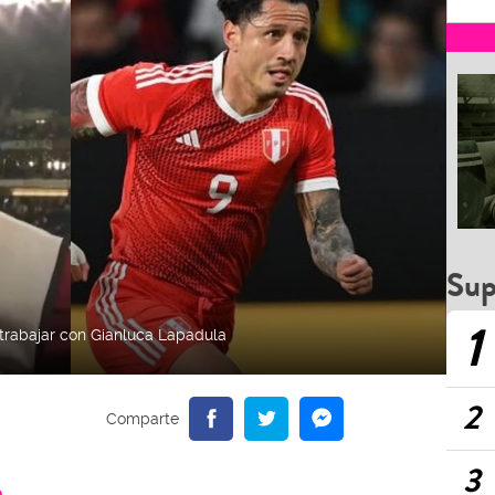
Sup
1
 trabajar con Gianluca Lapadula
2
3
a