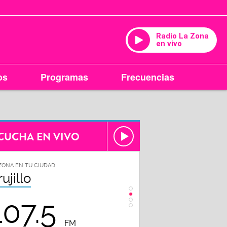
Radio La Zona
en vivo
os
Programas
Frecuencias
CUCHA EN VIVO
ZONA EN TU CIUDAD
LA ZONA EN TU CIUDAD
rujillo
Chiclayo
107.5
102.3
FM
FM