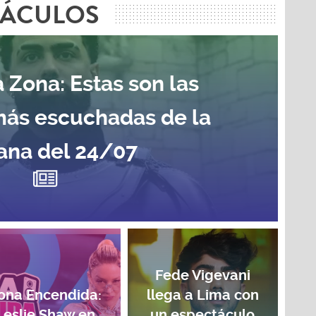
TÁCULOS
 Zona: Estas son las
más escuchadas de la
na del 24/07
Fede Vigevani
ona Encendida:
llega a Lima con
Leslie Shaw en
un espectáculo