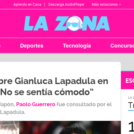
Más estaciones
Aprendo en Casa
Descarga AudioPlayer
e
Deportes
Tecnología
Concurs
bre Gianluca Lapadula en
ES
 “No se sentía cómodo”
LA ZONA EN TU CIUDAD
LA 
Arequipa
T
 Japón,
Paolo Guerrero
fue consultado por el
 Lapadula.
95.9
FM