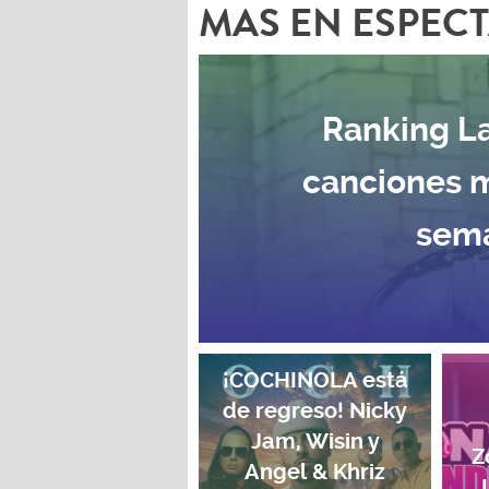
MAS EN ESPEC
Ranking La
canciones 
sema
¡COCHINOLA está
de regreso! Nicky
Jam, Wisin y
Z
Angel & Khriz