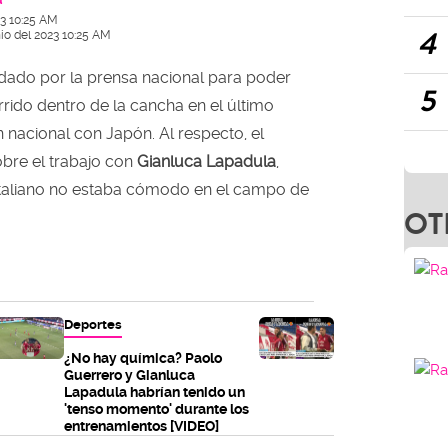
23 10:25 AM
4
nio del 2023 10:25 AM
ado por la prensa nacional para poder
5
rido dentro de la cancha en el último
 nacional con Japón. Al respecto, el
obre el trabajo con
Gianluca Lapadula
,
italiano no estaba cómodo en el campo de
OT
Deportes
¿No hay química? Paolo
Guerrero y Gianluca
Lapadula habrían tenido un
'tenso momento' durante los
entrenamientos [VIDEO]