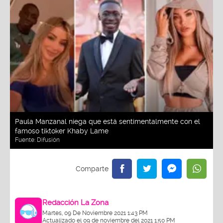
Paula Manzanal niega que está sentimentalmente con el
famoso tiktoker Khaby Lame
Fuente:
Difusión
Redacción La Zona
Martes, 09 De Noviembre 2021 1:43 PM
Actualizado el 09 de noviembre del 2021 1:50 PM