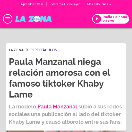
Aprendo en Casa
Descarga AudioPlayer
Más estaciones
Radio La Zona
en vivo
LA ZONA
ESPECTÁCULOS
Paula Manzanal niega
relación amorosa con el
famoso tiktoker Khaby
Lame
La modelo
Paula Manzanal
subió a sus redes
sociales una publicación al lado del tiktoker
Khaby Lame
y causó alboroto entre sus fans.