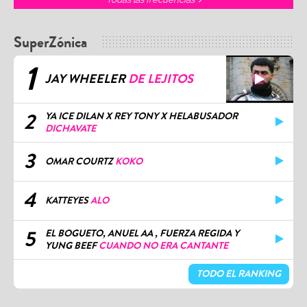
SuperZónica
1
JAY WHEELER
DE LEJITOS
2
YA ICE DILAN X REY TONY X HELABUSADOR
DICHAVATE
3
OMAR COURTZ
KOKO
4
KATTEYES
ALO
5
EL BOGUETO, ANUEL AA , FUERZA REGIDA Y
YUNG BEEF
CUANDO NO ERA CANTANTE
TODO EL RANKING