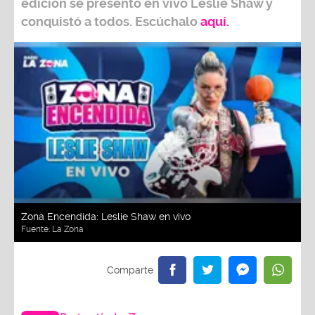
edición se presentó en vivo Leslie Shaw y
conquistó a todos. Escúchalo
aquí.
Zona Encendida: Leslie Shaw en vivo
Fuente:
La Zona