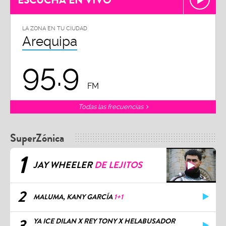
ESCUCHA EN VIVO
LA ZONA EN TU CIUDAD
Arequipa
95.9
FM
Todas las frecuencias
SuperZónica
1
JAY WHEELER
DE LEJITOS
2
MALUMA, KANY GARCÍA
1+1
3
YA ICE DILAN X REY TONY X HELABUSADOR