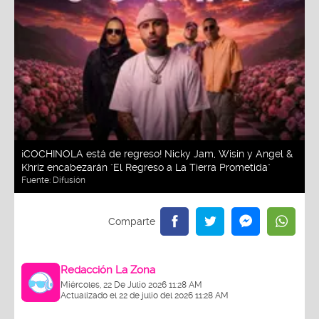
¡COCHINOLA está de regreso! Nicky Jam, Wisin y Angel &
Khriz encabezarán "El Regreso a La Tierra Prometida"
Fuente:
Difusión
Redacción La Zona
Miércoles, 22 De Julio 2026 11:28 AM
Actualizado el 22 de julio del 2026 11:28 AM