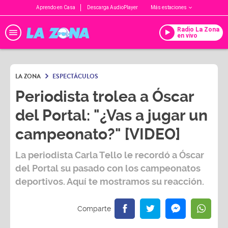
Aprendo en Casa
Descarga AudioPlayer
Más estaciones
Radio La Zona
en vivo
LA ZONA
ESPECTÁCULOS
Periodista trolea a Óscar
del Portal: "¿Vas a jugar un
campeonato?" [VIDEO]
La periodista
Carla Tello
le recordó a
Óscar
del Portal
su pasado con los campeonatos
deportivos. Aquí te mostramos su reacción.