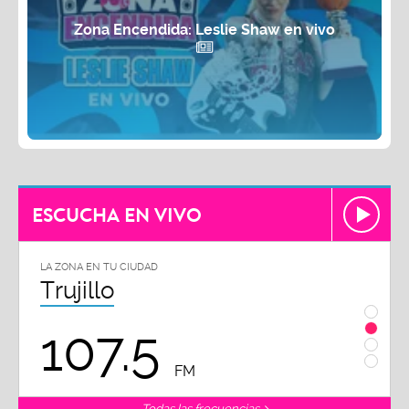
Zona Encendida: Leslie Shaw en vivo
ESCUCHA EN VIVO
LA ZONA EN TU CIUDAD
LA ZON
Trujillo
Chi
107.5
1
FM
Todas las frecuencias