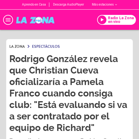
Aprendo en Casa
Descarga AudioPlayer
Más estaciones
Radio La Zona
en vivo
LA ZONA
ESPECTÁCULOS
Rodrigo González revela
que Christian Cueva
oficializaría a Pamela
Franco cuando consiga
club: "Está evaluando si va
a ser contratado por el
equipo de Richard"