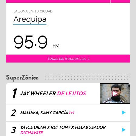
LA ZONA EN TU CIUDAD
Arequipa
95.9
FM
Todas las frecuencias
SuperZónica
1
JAY WHEELER
DE LEJITOS
2
MALUMA, KANY GARCÍA
1+1
3
YA ICE DILAN X REY TONY X HELABUSADOR
DICHAVATE