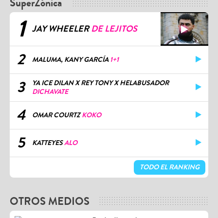
SuperZónica
1
JAY WHEELER
DE LEJITOS
2
MALUMA, KANY GARCÍA
1+1
3
YA ICE DILAN X REY TONY X HELABUSADOR
DICHAVATE
4
OMAR COURTZ
KOKO
5
KATTEYES
ALO
TODO EL RANKING
OTROS MEDIOS