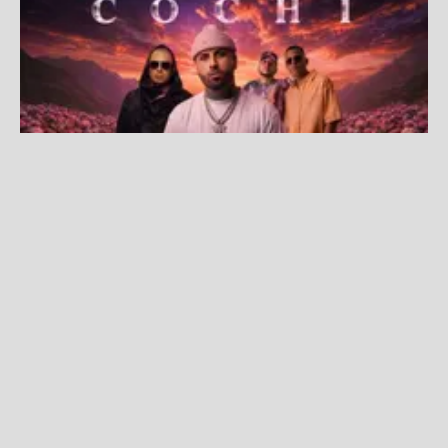
¡COCHINOLA está de regreso! Nicky Jam, Wisin y Angel &
Khriz encabezarán "El Regreso a La Tierra Prometida"
Fuente:
Difusión
Redacción La Zona
Miércoles, 22 De Julio 2026 11:28 AM
Actualizado el 22 de julio del 2026 11:28 AM
COCHINOLA,
una de las fiestas urbanas más