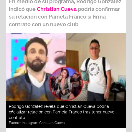
En medio de su programa,
Rodrigo González
indicó que
Christian Cueva
podría confirmar
su relación con
Pamela Franco
si firma
contrato con un nuevo club.
Rodrigo González revela que Christian Cueva podría
oficializar relación con Pamela Franco tras tener nuevo
contrato
Fuente:
Instagram Christian Cueva