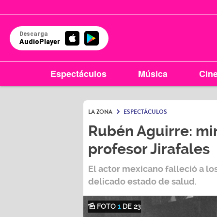
Descarga
AudioPlayer
Espectáculos
Música
Cin
LA ZONA
ESPECTÁCULOS
Rubén Aguirre: mir
profesor Jirafales
El actor mexicano falleció a lo
delicado estado de salud.
FOTO
1
DE 23