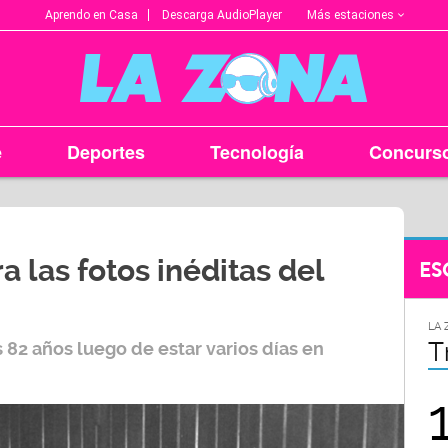
Más estaciones
Aprendo en Casa
Descarga AudioPlayer
e
Deportes
Tecnología
Concurs
a las fotos inéditas del
ES
LA ZONA EN TU CIUDAD
LA 
Arequipa
T
s 82 años luego de estar varios días en
95.9
FM