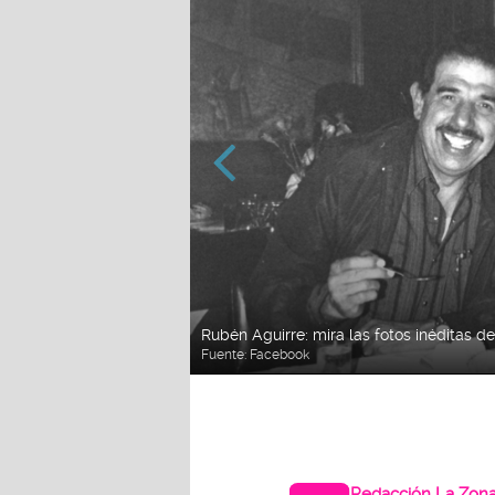
Rubén Aguirre: mira las fotos inéditas de
Fuente: Facebook
Redacción La Zon