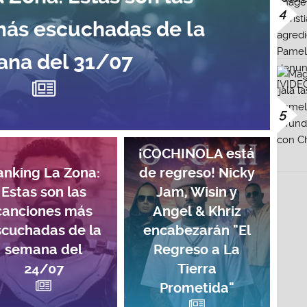
4
más escuchadas de la
na del 31/07
5
¡COCHINOLA está
anking La Zona:
de regreso! Nicky
Estas son las
Jam, Wisin y
canciones más
Angel & Khriz
scuchadas de la
encabezarán "El
semana del
Regreso a La
24/07
Tierra
Prometida"