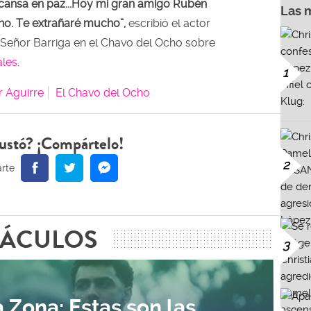
scansa en paz...Hoy mi gran amigo Rubén
Las 
ano. Te extrañaré mucho”,
escribió el actor
 Señor Barriga en el Chavo del Ocho sobre
les.
1
r Aguirre
El Chavo del Ocho
ustó? ¡Compártelo!
2
TÁCULOS
3
 Zona: Estas son las