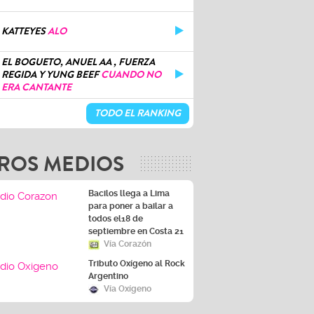
KATTEYES
ALO
EL BOGUETO, ANUEL AA , FUERZA
REGIDA Y YUNG BEEF
CUANDO NO
ERA CANTANTE
TODO EL RANKING
ROS MEDIOS
Bacilos llega a Lima
para poner a bailar a
todos el18 de
septiembre en Costa 21
Vía Corazón
Tributo Oxígeno al Rock
Argentino
Vía Oxígeno