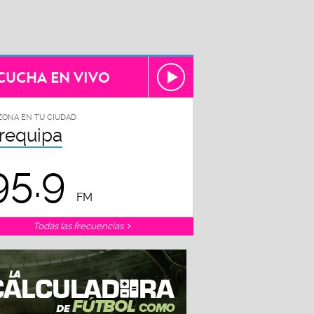
CUCHA EN VIVO
ZONA EN TU CIUDAD
requipa
95.9
FM
Todas las frecuencias