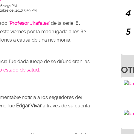
16 12:51 PM
4
tubre del 2016 5:59 PM
dado
'Profesor Jirafales'
de la serie
'El
5
ó este viernes por la madrugada a los 82
iones a causa de una neumonía.
icia fue dada luego de se difundieran las
OT
o estado de salud.
mentable noticia a los seguidores del
rie fue
Édgar Vivar
a través de su cuenta