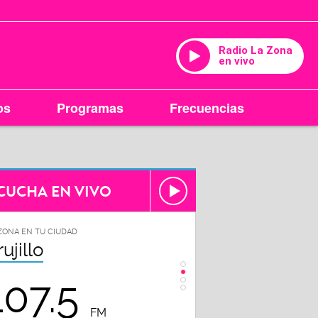
Radio La Zona
en vivo
os
Programas
Frecuencias
CUCHA EN VIVO
ZONA EN TU CIUDAD
LA ZONA EN TU CIUDAD
rujillo
Chiclayo
107.5
102.3
FM
FM