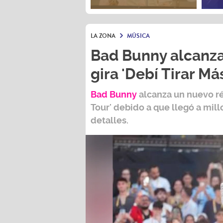
LA ZONA
MÚSICA
Bad Bunny alcanza
gira 'Debí Tirar Má
Bad Bunny
alcanza un nuevo r
Tour
' debido a que llegó a mil
detalles.