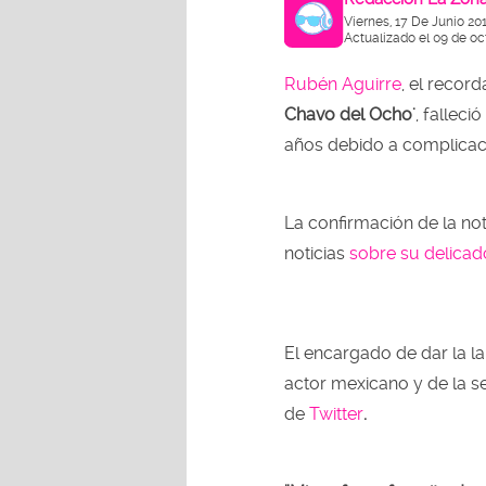
Viernes, 17 De Junio 20
Actualizado el 09 de oc
Rubén Aguirre
, el recor
Chavo del Ocho'
, falleci
años debido a complicac
La confirmación de la not
noticias
sobre su delicad
El encargado de dar la la
actor mexicano y de la se
de
Twitter
.