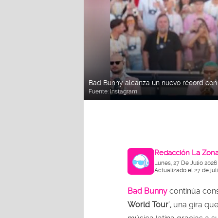
Bad Bunny alcanza un nuevo récord con s
Fuente:
Instagram
Redacción La Zon
Lunes, 27 De Julio 2026
Actualizado el 27 de jul
Bad Bunny
continúa cons
World Tour',
una gira que