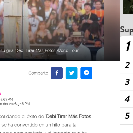
Sup
1
u gira 'Debí Tirar Más Fotos World Tour'
2
3
a
4
 4:53 PM
io del 2026 5:16 PM
5
olidando el éxito de
'Debí Tirar Más Fotos
 se ha convertido en un hito para la