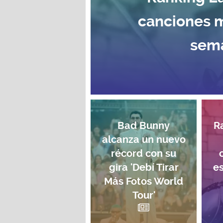
canciones 
sema
Bad Bunny
R
alcanza un nuevo
récord con su
gira 'Debí Tirar
e
Más Fotos World
Tour'