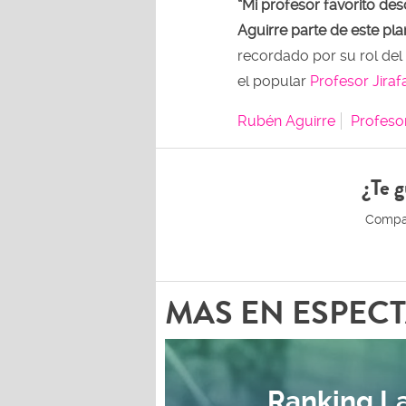
“Mi profesor favorito de
Aguirre parte de este pl
recordado por su rol del
el popular
Profesor Jirafa
Rubén Aguirre
Profeso
¿Te g
MAS EN ESPEC
Ranking La