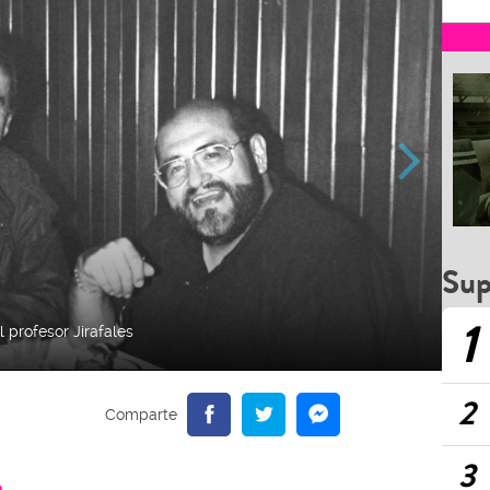
Sup
1
l profesor Jirafales
2
3
a