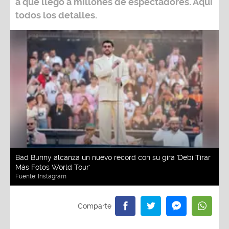
a que llegó a millones de espectadores. Aquí
todos los detalles.
Bad Bunny alcanza un nuevo récord con su gira 'Debí Tirar
Más Fotos World Tour'
Fuente:
Instagram