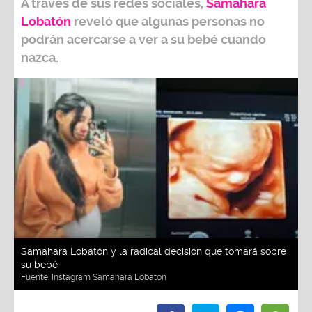
A través de sus redes sociales,
Samahara
Lobatón
reveló que algunas personas no
podrán acercarse a ver a su bebé cuando
nazca.
Samahara Lobatón y la radical decisión que tomará sobre
su bebé
Fuente:
Instagram Samahara Lobatón