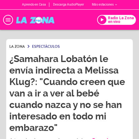
Aprendo en Casa
Descarga AudioPlayer
Más estaciones
Radio La Zona
en vivo
LA ZONA
ESPECTÁCULOS
¿Samahara Lobatón le
envía indirecta a Melissa
Klug?: "Cuando creen que
van a ir a ver al bebé
cuando nazca y no se han
interesado en todo mi
embarazo"