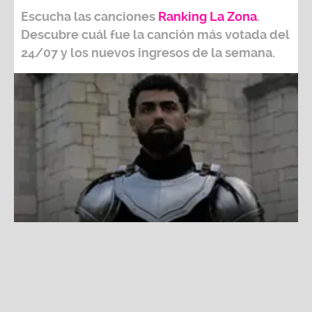
Escucha las canciones
Ranking L
a Zona
.
Descubre cuál fue la canción más votada del
24/07
y los nuevos ingresos de la semana.
Ranking La Zona: Estas son las canciones más escuchadas
de la semana del 24/07
Fuente:
Difusión