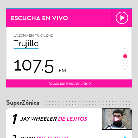
ESCUCHA EN VIVO
LA ZONA EN TU CIUDAD
LA ZON
Trujillo
Chi
107.5
1
FM
Todas las frecuencias
SuperZónica
1
JAY WHEELER
DE LEJITOS