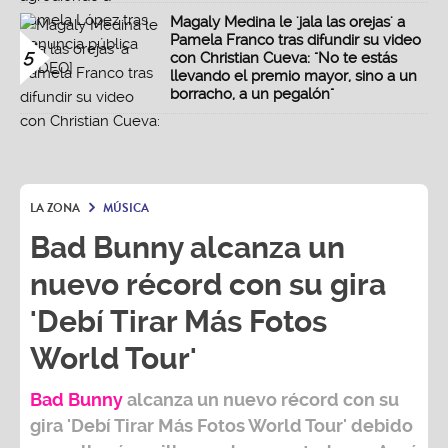
Magaly Medina le 'jala las orejas' a
Pamela Franco tras difundir su video
5
con Christian Cueva: "No te estás
llevando el premio mayor, sino a un
borracho, a un pegalón"
LA ZONA
MÚSICA
Bad Bunny alcanza un
nuevo récord con su gira
'Debí Tirar Más Fotos
World Tour'
Bad Bunny
alcanza un nuevo récord con su
gira
'Debí Tirar Más Fotos World Tour
' debido