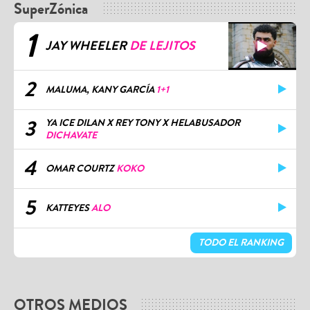
SuperZónica
1
JAY WHEELER
DE LEJITOS
2
MALUMA, KANY GARCÍA
1+1
3
YA ICE DILAN X REY TONY X HELABUSADOR
DICHAVATE
4
OMAR COURTZ
KOKO
5
KATTEYES
ALO
TODO EL RANKING
OTROS MEDIOS