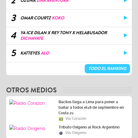
2
OZUNA
UNA AVENTURA
3
OMAR COURTZ
KOKO
4
YA ICE DILAN X REY TONY X HELABUSADOR
DICHAVATE
5
KATTEYES
ALO
TODO EL RANKING
OTROS MEDIOS
Bacilos llega a Lima para poner a
bailar a todos el18 de septiembre en
Costa 21
Vía Corazón
Tributo Oxígeno al Rock Argentino
Vía Oxígeno