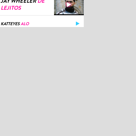
LEJITOS
KATTEYES
ALO
OMAR COURTZ
KOKO
YA ICE DILAN X REY TONY X
HELABUSADOR
DICHAVATE
EL BOGUETO, ANUEL AA , FUERZA
REGIDA Y YUNG BEEF
CUANDO NO
ERA CANTANTE
TODO EL RANKING
ROS MEDIOS
Bacilos llega a Lima
para poner a bailar a