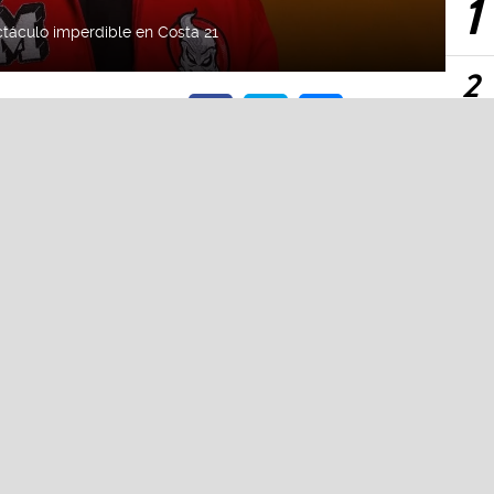
ctáculo imperdible en Costa 21
2
3
a
4
2026 10:54 AM
io del 2026 10:54 AM
5
s creadores de contenido más influyentes
 las figuras juveniles más exitosas de la
rimera vez al
Perú
para presentar un
róximo
19 de septiembre
en
Costa 21
.
OT
n espectáculo que combina música en
ducción audiovisual y una interacción