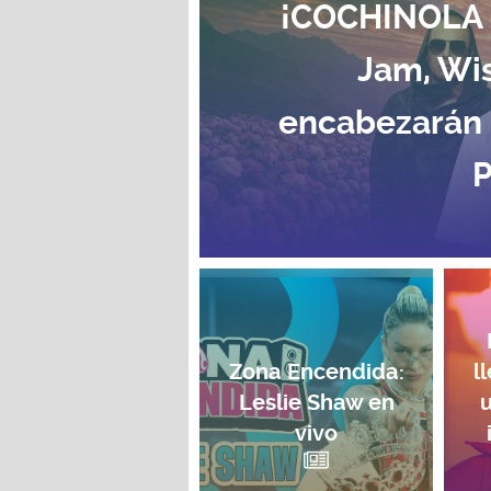
¡COCHINOLA e
Jam, Wis
encabezarán "
P
Zona Encendida:
l
Leslie Shaw en
vivo