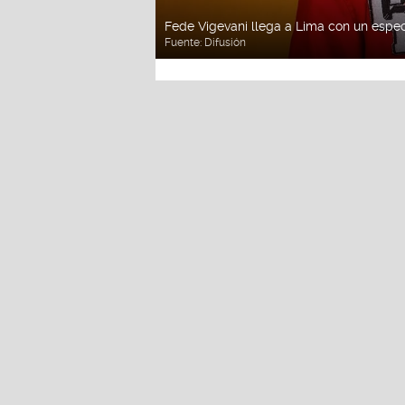
Fede Vigevani llega a Lima con un espe
Fuente:
Difusión
Redacción La Zon
Miércoles, 22 De Julio 
Actualizado el 22 de jul
Fede Vigevani,
uno de lo
de habla hispana y una de
actualidad, llegará por p
esperado concierto el p
Fede Vigevani
ofrecerá u
vivo, una impactante pro