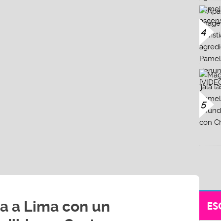
4
5
ga a Lima con un
ES
dible en Costa 21