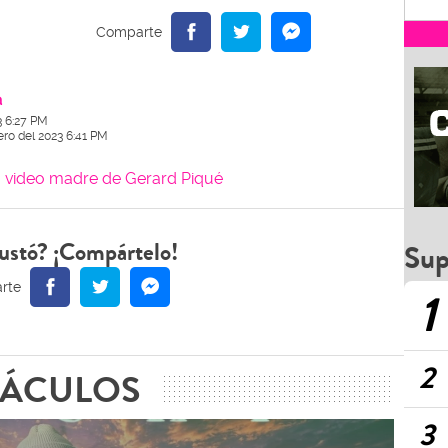
a
3 6:27 PM
ero del 2023 6:41 PM
video madre de Gerard Piqué
ustó? ¡Compártelo!
Sup
1
2
TÁCULOS
3