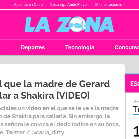
Más estaciones
Aprendo en Casa
Descarga AudioPlayer
e
Deportes
Tecnología
Concurs
 el que la madre de Gerard
ES
ar a Shakira [VIDEO]
LA ZONA EN TU CIUDAD
LA 
Arequipa
T
ociales un video en el que se le ve a la madre
 de Shakira para callarla. Sin embargo, la
95.9
a señora le coloca el dedo índice en su boca,
e: Twitter / @carla_dirty
FM