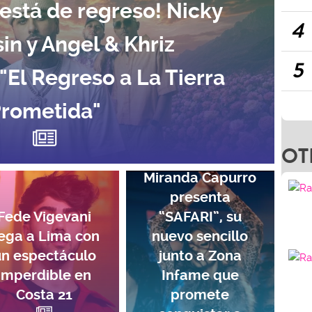
stá de regreso! Nicky
4
in y Angel & Khriz
5
El Regreso a La Tierra
rometida"
OT
Miranda Capurro
presenta
Fede Vigevani
“SAFARI”, su
lega a Lima con
nuevo sencillo
un espectáculo
junto a Zona
imperdible en
Infame que
Costa 21
promete