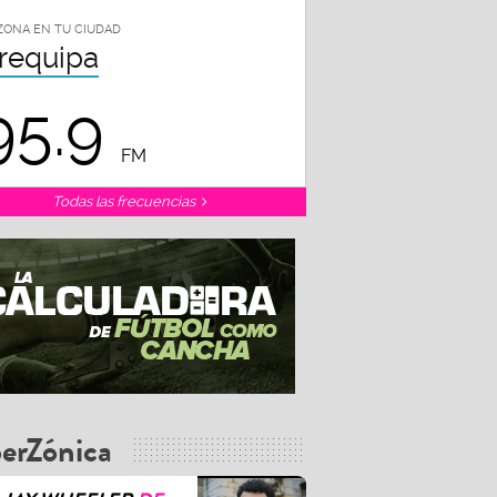
ZONA EN TU CIUDAD
requipa
95.9
FM
Todas las frecuencias
erZónica
JAY WHEELER
DE