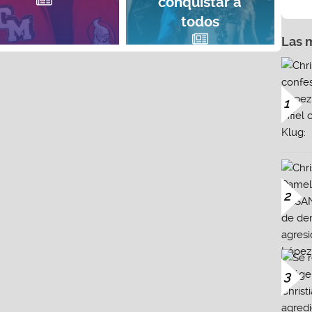
conquistar a
todos
Las 
1
2
3