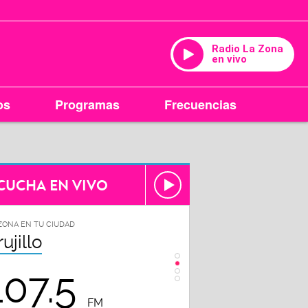
Radio La Zona
en vivo
os
Programas
Frecuencias
CUCHA EN VIVO
ZONA EN TU CIUDAD
LA ZONA EN TU CIUDAD
rujillo
Chiclayo
107.5
102.3
FM
FM