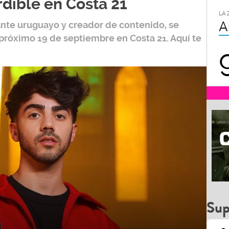
LA 
A
ante uruguayo y creador de contenido, se
 próximo
19 de septiembre
en
Costa 21
. Aquí te
Sup
1