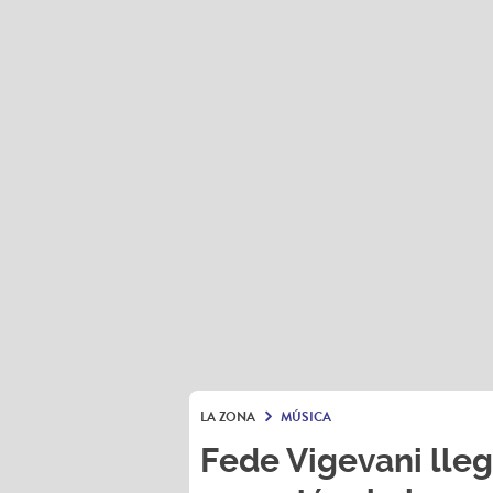
LA ZONA
MÚSICA
Fede Vigevani lle
espectáculo imper