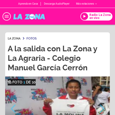
Aprendo en Casa
Descarga AudioPlayer
Más estaciones
Radio La Zona
en vivo
LA ZONA
FOTOS
A la salida con La Zona y
La Agraria - Colegio
Manuel García Cerrón
FOTO
1
DE 10