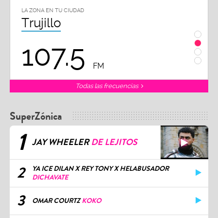
LA ZONA EN TU CIUDAD
LA ZON
Trujillo
Chi
107.5
1
FM
Todas las frecuencias
SuperZónica
1
JAY WHEELER
DE LEJITOS
2
YA ICE DILAN X REY TONY X HELABUSADOR
DICHAVATE
3
OMAR COURTZ
KOKO