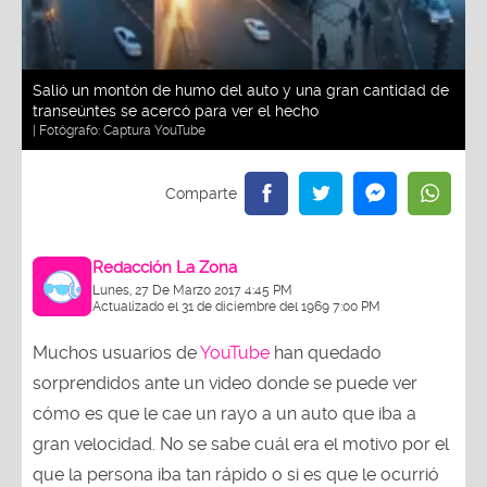
Salió un montón de humo del auto y una gran cantidad de
transeúntes se acercó para ver el hecho
| Fotógrafo:
Captura YouTube
Redacción La Zona
Lunes, 27 De Marzo 2017 4:45 PM
Actualizado el 31 de diciembre del 1969 7:00 PM
Muchos usuarios de
YouTube
han quedado
sorprendidos ante un video donde se puede ver
cómo es que le cae un rayo a un auto que iba a
gran velocidad. No se sabe cuál era el motivo por el
que la persona iba tan rápido o si es que le ocurrió