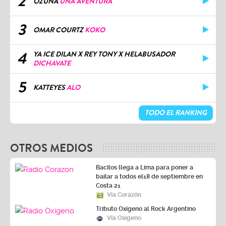
2
OZUNA
UNA AVENTURA
3
OMAR COURTZ
KOKO
4
YA ICE DILAN X REY TONY X HELABUSADOR
DICHAVATE
5
KATTEYES
ALO
TODO EL RANKING
OTROS MEDIOS
Bacilos llega a Lima para poner a
bailar a todos el18 de septiembre en
Costa 21
Vía Corazón
Tributo Oxígeno al Rock Argentino
Vía Oxígeno