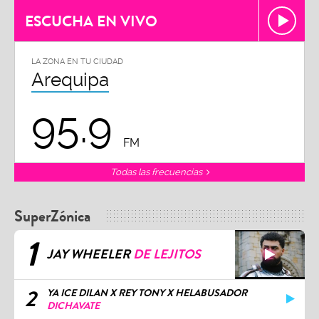
ESCUCHA EN VIVO
LA ZONA EN TU CIUDAD
Arequipa
95.9
FM
Todas las frecuencias
SuperZónica
1
JAY WHEELER
DE LEJITOS
2
YA ICE DILAN X REY TONY X HELABUSADOR
DICHAVATE