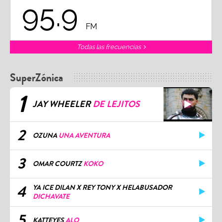
95.9
FM
Todas las frecuencias
SuperZónica
1
JAY WHEELER
DE LEJITOS
2
OZUNA
UNA AVENTURA
3
OMAR COURTZ
KOKO
4
YA ICE DILAN X REY TONY X HELABUSADOR
DICHAVATE
5
KATTEYES
ALO